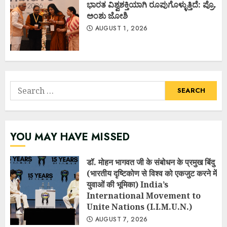
ಭಾರತ ವಿಶ್ವಶಕ್ತಿಯಾಗಿ ರೂಪುಗೊಳ್ಳುತ್ತಿದೆ: ಪ್ರೊ.
ಅಂಶು ಜೋಶಿ
AUGUST 1, 2026
Search
for:
YOU MAY HAVE MISSED
डॉ. मोहन भागवत जी के संबोधन के प्रमुख बिंदु
(भारतीय दृष्टिकोण से विश्व को एकजुट करने में
युवाओं की भूमिका) India’s
International Movement to
Unite Nations (I.I.M.U.N.)
AUGUST 7, 2026