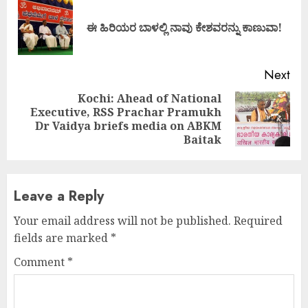
Reading
Pre
ಈ ಹಿರಿಯರ ಬಾಳಲ್ಲಿ ನಾವು ಕೇಶವರನ್ನು ಕಾಣುವಾ!
pos
Next
Kochi: Ahead of National
Executive, RSS Prachar Pramukh
Next
Dr Vaidya briefs media on ABKM
post:
Baitak
Leave a Reply
Your email address will not be published.
Required
fields are marked
*
Comment
*