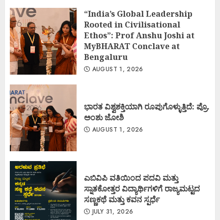
“India’s Global Leadership
Rooted in Civilisational
Ethos”: Prof Anshu Joshi at
MyBHARAT Conclave at
Bengaluru
AUGUST 1, 2026
ಭಾರತ ವಿಶ್ವಶಕ್ತಿಯಾಗಿ ರೂಪುಗೊಳ್ಳುತ್ತಿದೆ: ಪ್ರೊ.
ಅಂಶು ಜೋಶಿ
AUGUST 1, 2026
ಎಬಿವಿಪಿ ವತಿಯಿಂದ ಪದವಿ ಮತ್ತು
ಸ್ನಾತಕೋತ್ತರ ವಿದ್ಯಾರ್ಥಿಗಳಿಗೆ ರಾಜ್ಯಮಟ್ಟದ
ಸಣ್ಣಕಥೆ ಮತ್ತು ಕವನ ಸ್ಪರ್ಧೆ
JULY 31, 2026