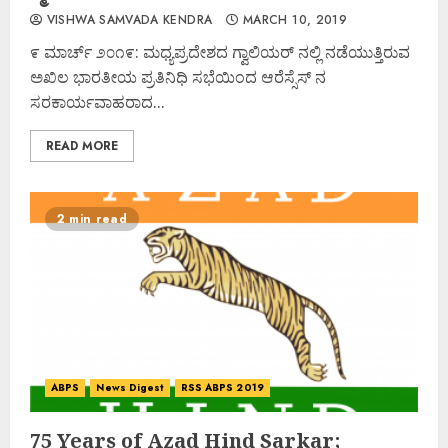
VISHWA SAMVADA KENDRA
MARCH 10, 2019
೯ ಮಾರ್ಚ್ ೨೦೧೯: ಮಧ್ಯಪ್ರದೇಶದ ಗ್ವಾಲಿಯರ್ ನಲ್ಲಿ ನಡೆಯುತ್ತಿರುವ
ಅಖಿಲ ಭಾರತೀಯ ಪ್ರತಿನಿಧಿ ಸಭೆಯಿಂದ ಆರೆಸ್ಸೆಸ್ ನ
ಸರಕಾರ್ಯವಾಹರಾದ...
READ MORE
2 min read
ABPS
News Digest
RSS ABPS 2019
75 Years of Azad Hind Sarkar;