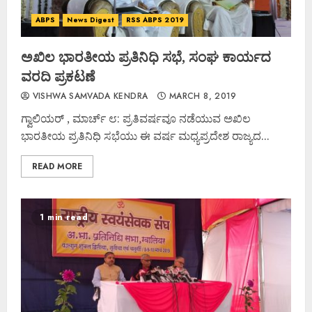
ABPS
News Digest
RSS ABPS 2019
ಅಖಿಲ ಭಾರತೀಯ ಪ್ರತಿನಿಧಿ ಸಭೆ, ಸಂಘ ಕಾರ್ಯದ
ವರದಿ ಪ್ರಕಟಣೆ
VISHWA SAMVADA KENDRA
MARCH 8, 2019
ಗ್ವಾಲಿಯರ್ , ಮಾರ್ಚ್ ೮: ಪ್ರತಿವರ್ಷವೂ ನಡೆಯುವ ಅಖಿಲ
ಭಾರತೀಯ ಪ್ರತಿನಿಧಿ ಸಭೆಯು ಈ ವರ್ಷ ಮಧ್ಯಪ್ರದೇಶ ರಾಜ್ಯದ...
READ MORE
1 min read