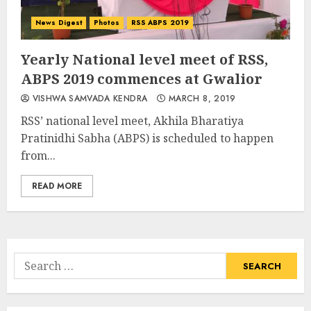
News Digest
Photos
RSS ABPS 2019
Yearly National level meet of RSS,
ABPS 2019 commences at Gwalior
VISHWA SAMVADA KENDRA
MARCH 8, 2019
RSS’ national level meet, Akhila Bharatiya
Pratinidhi Sabha (ABPS) is scheduled to happen
from...
READ MORE
Search
for: