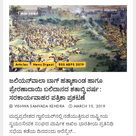
1 min read
Articles
News Digest
RSS ABPS 2019
ಜಲಿಯನ್‌ವಾಲಾ ಬಾಗ್ ಹತ್ಯಾಕಾಂಡ ಹಾಗೂ
ಪ್ರೇರಣಾದಾಯಿ ಬಲಿದಾನದ ಶತಾಬ್ಧಿ ವರ್ಷ :
ಸರಕಾರ್ಯವಾಹರ ಪತ್ರಿಕಾ ಪ್ರಕಟಣೆ
VISHWA SAMVADA KENDRA
MARCH 10, 2019
ಮಧ್ಯಪ್ರದೇಶದ ಗ್ವಾಲಿಯರ್‌ನಲ್ಲಿ ನಡೆಯುತ್ತಿರುವ ರಾಷ್ಟ್ರೀಯ
ಸ್ವಯಂಸೇವಕ ಸಂಘದ ವಾರ್ಷಿಕ ಅಖಿಲ ಭಾರತೀಯ ಪ್ರತಿನಿಧಿ
ಸಭೆಯ ಕಡೆಯ ದಿನದಂದು ಆರೆಸ್ಸೆಸ್...