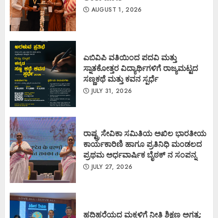
AUGUST 1, 2026
ಎಬಿವಿಪಿ ವತಿಯಿಂದ ಪದವಿ ಮತ್ತು
ಸ್ನಾತಕೋತ್ತರ ವಿದ್ಯಾರ್ಥಿಗಳಿಗೆ ರಾಜ್ಯಮಟ್ಟದ
ಸಣ್ಣಕಥೆ ಮತ್ತು ಕವನ ಸ್ಪರ್ಧೆ
JULY 31, 2026
ರಾಷ್ಟ್ರ ಸೇವಿಕಾ ಸಮಿತಿಯ ಅಖಿಲ ಭಾರತೀಯ
ಕಾರ್ಯಕಾರಿಣಿ ಹಾಗೂ ಪ್ರತಿನಿಧಿ ಮಂಡಲದ
ಪ್ರಥಮ ಅರ್ಧವಾರ್ಷಿಕ ಬೈಠಕ್ ನ ಸಂಪನ್ನ
JULY 27, 2026
ಹದಿಹರೆಯದ ಮಕ್ಕಳಿಗೆ ನೀತಿ ಶಿಕ್ಷಣ ಅಗತ್ಯ: