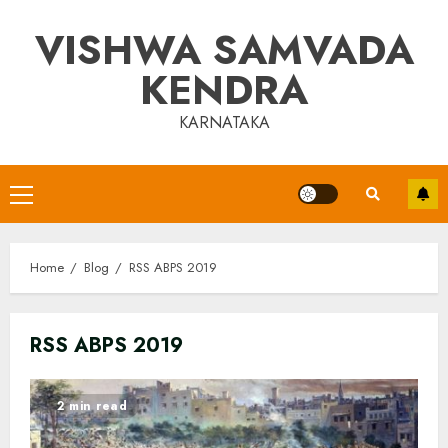
Skip
VISHWA SAMVADA
to
content
KENDRA
KARNATAKA
Primary
Menu
Home
Blog
RSS ABPS 2019
RSS ABPS 2019
2 min read