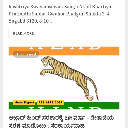
Rashtriya Swayamsewak Sangh Akhil Bhartiya
Pratinidhi Sabha, Gwalior Phalgun Shukla 2-4
Yugabd 5120, 8-10...
READ MORE
1 min read
News Digest
RSS ABPS 2019
ಆಜ಼ಾದ್ ಹಿಂದ್ ಸರಕಾರಕ್ಕೆ ೭೫ ವರ್ಷ – ನೇತಾಜಿಯ
ಸ್ಮರಣೆ ಮಾಡೋಣ : ಸರಕಾರ್ಯವಾಹ