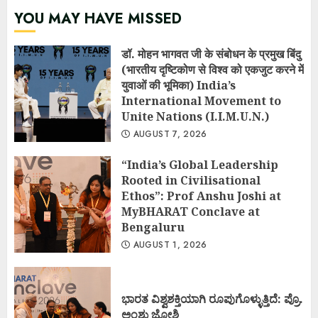
YOU MAY HAVE MISSED
डॉ. मोहन भागवत जी के संबोधन के प्रमुख बिंदु
(भारतीय दृष्टिकोण से विश्व को एकजुट करने में
युवाओं की भूमिका) India’s
International Movement to
Unite Nations (I.I.M.U.N.)
AUGUST 7, 2026
“India’s Global Leadership
Rooted in Civilisational
Ethos”: Prof Anshu Joshi at
MyBHARAT Conclave at
Bengaluru
AUGUST 1, 2026
ಭಾರತ ವಿಶ್ವಶಕ್ತಿಯಾಗಿ ರೂಪುಗೊಳ್ಳುತ್ತಿದೆ: ಪ್ರೊ.
ಅಂಶು ಜೋಶಿ