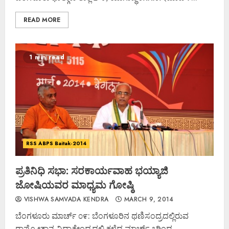
READ MORE
1 min read
RSS ABPS Baitak-2014
ಪ್ರತಿನಿಧಿ ಸಭಾ: ಸರಕಾರ್ಯವಾಹ ಭಯ್ಯಾಜಿ
ಜೋಷಿಯವರ ಮಾಧ್ಯಮ ಗೋಷ್ಠಿ
VISHWA SAMVADA KENDRA
MARCH 9, 2014
ಬೆಂಗಳೂರು ಮಾರ್ಚ್ ೦೯: ಬೆಂಗಳೂರಿನ ಥಣಿಸಂದ್ರದಲ್ಲಿರುವ
ರಾಷ್ಟ್ರೋತ್ಥಾನ ವಿದ್ಯಾಕೇಂದ್ರದಲ್ಲಿ ಕಳೆದ ಮಾರ್ಚ್ ೭ರಿಂದ