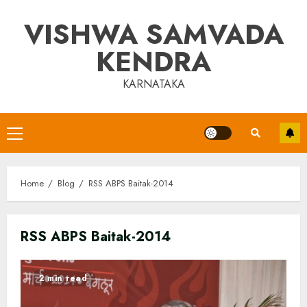
Skip
VISHWA SAMVADA
to
content
KENDRA
KARNATAKA
Primary
Menu
Home
Blog
RSS ABPS Baitak-2014
RSS ABPS Baitak-2014
2 min read