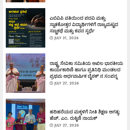
ಎಬಿವಿಪಿ ವತಿಯಿಂದ ಪದವಿ ಮತ್ತು
ಸ್ನಾತಕೋತ್ತರ ವಿದ್ಯಾರ್ಥಿಗಳಿಗೆ ರಾಜ್ಯಮಟ್ಟದ
ಸಣ್ಣಕಥೆ ಮತ್ತು ಕವನ ಸ್ಪರ್ಧೆ
JULY 31, 2026
ರಾಷ್ಟ್ರ ಸೇವಿಕಾ ಸಮಿತಿಯ ಅಖಿಲ ಭಾರತೀಯ
ಕಾರ್ಯಕಾರಿಣಿ ಹಾಗೂ ಪ್ರತಿನಿಧಿ ಮಂಡಲದ
ಪ್ರಥಮ ಅರ್ಧವಾರ್ಷಿಕ ಬೈಠಕ್ ನ ಸಂಪನ್ನ
JULY 27, 2026
ಹದಿಹರೆಯದ ಮಕ್ಕಳಿಗೆ ನೀತಿ ಶಿಕ್ಷಣ ಅಗತ್ಯ:
ಹೆಚ್. ಎಂ. ರುಕ್ಮಿಣಿ ನಾಯಕ್
JULY 27, 2026