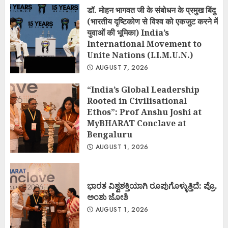
डॉ. मोहन भागवत जी के संबोधन के प्रमुख बिंदु
(भारतीय दृष्टिकोण से विश्व को एकजुट करने में
युवाओं की भूमिका) India’s
International Movement to
Unite Nations (I.I.M.U.N.)
AUGUST 7, 2026
“India’s Global Leadership
Rooted in Civilisational
Ethos”: Prof Anshu Joshi at
MyBHARAT Conclave at
Bengaluru
AUGUST 1, 2026
ಭಾರತ ವಿಶ್ವಶಕ್ತಿಯಾಗಿ ರೂಪುಗೊಳ್ಳುತ್ತಿದೆ: ಪ್ರೊ.
ಅಂಶು ಜೋಶಿ
AUGUST 1, 2026