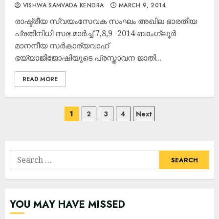
VISHWA SAMVADA KENDRA
MARCH 9, 2014
രാഷ്ട്രീയ സ്വയംസേവക സംഘം അഖില ഭാരതീയ
പ്രതിനിധി സഭ മാര്‍ച്ച്‌ 7,8,9 -2014 ബാംഗ്ലൂര്‍
മാനനീയ സര്‍കാര്യവാഹ്
ഭയ്യാജിജോഷിയുടെ പ്രസ്താവന ജാതി...
READ MORE
Posts
1
2
3
4
Next
navigation
Search
for:
YOU MAY HAVE MISSED