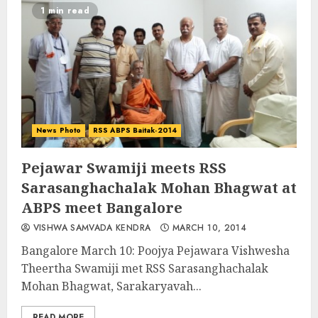
1 min read
News Photo
RSS ABPS Baitak-2014
Pejawar Swamiji meets RSS
Sarasanghachalak Mohan Bhagwat at
ABPS meet Bangalore
VISHWA SAMVADA KENDRA
MARCH 10, 2014
Bangalore March 10: Poojya Pejawara Vishwesha
Theertha Swamiji met RSS Sarasanghachalak
Mohan Bhagwat, Sarakaryavah...
READ MORE