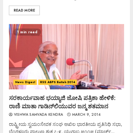
READ MORE
1 min read
News Digest
RSS ABPS Baitak-2014
ಸರಕಾರ್ಯವಾಹ ಭಯ್ಯಾಜಿ ಜೋಷಿ ಪತ್ರಿಕಾ ಹೇಳಿಕೆ:
ರಾಣಿ ಮಾತಾ ಗಾಡಿನ್‌ಲಿಯುವರ ಜನ್ಮ ಶತಮಾನ
VISHWA SAMVADA KENDRA
MARCH 9, 2014
ರಾಷ್ಟ್ರೀಯ ಸ್ವಯಂಸೇವಕ ಸಂಘ ಅಖಿಲ ಭಾರತೀಯ ಪ್ರತಿನಿಧಿ ಸಭಾ,
ಬೆಂಗಳೂರು ಫಾಲ್ಗುಣ ಶುಕ್ಲ ೭-೯, ಯುಗಾಬ್ಧ ೫೧೧೫ (ಮಾರ್ಚ್...