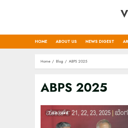
Skip
V
to
content
HOME
ABOUT US
NEWS DIGEST
AR
Home
Blog
ABPS 2025
ABPS 2025
1 min read