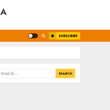
RA
SUBSCRIBE
earch
or: