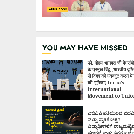
ABPS 2025
YOU MAY HAVE MISSED
डॉ. मोहन भागवत जी के संब
के प्रमुख बिंदु (भारतीय दृष
से विश्व को एकजुट करने में 
की भूमिका) India’s
International
Movement to Unit
Nations (I.I.M.U.N.
AUGUST 7, 2026
ಎಬಿವಿಪಿ ವತಿಯಿಂದ ಪದವ
ಮತ್ತು ಸ್ನಾತಕೋತ್ತರ
ವಿದ್ಯಾರ್ಥಿಗಳಿಗೆ ರಾಜ್ಯಮಟ್ಟ
ಸಣ್ಣಕಥೆ ಮತ್ತು ಕವನ ಸ್ಪರ್ಧೆ