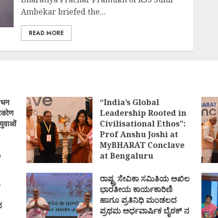
Ambekar briefed the...
READ MORE
ोधन
“India’s Global
्टिकोण
Leadership Rooted in
युवाओं
Civilisational Ethos”:
Prof Anshu Joshi at
MyBHARAT Conclave
e
at Bengaluru
)
AUGUST 1, 2026
ರಾಷ್ಟ್ರ ಸೇವಿಕಾ ಸಮಿತಿಯ ಅಖಿಲ
ಿ
ಭಾರತೀಯ ಕಾರ್ಯಕಾರಿಣಿ
ಹಾಗೂ ಪ್ರತಿನಿಧಿ ಮಂಡಲದ
ದ
ಪ್ರಥಮ ಅರ್ಧವಾರ್ಷಿಕ ಬೈಠಕ್ ನ