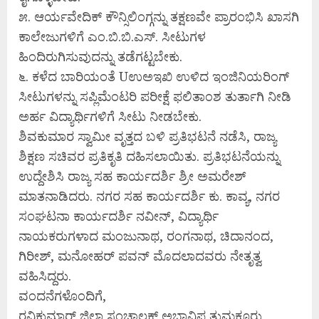
೫. ಆರ್ಯವೇದಿಕ್ ಕೌನ್ಸಿಲಿಂಗ್ಗನ್ನು ತಕ್ಷಣವೇ ಪ್ರಾರಂಭಿಸಿ ಖಾಸಗಿ
ಕಾಲೇಜುಗಳಿಗೆ ಎಂ.ಬಿ.ಬಿ.ಎಸ್. ಸೀಟುಗಳ
ಹಿಂದಿರುಗಿಸುವುದನ್ನು ತಡೆಗಟ್ಟಬೇಕು.
೬. ಕಳೆದ ಬಾರಿಯಂತೆ Uಉಅಇಖಿ ಉಳಿದ ಇಂಜಿನಿಯರಿಂಗ್
ಸೀಟುಗಳನ್ನು ಸಪ್ಲಿಮೆಂಟರಿ ಪರೀಕ್ಷೆ ಫಲಿತಾಂಶ ತುರ್ತಾಗಿ ನೀಡಿ
ಅರ್ಹ ವಿದ್ಯಾರ್ಥಿಗಳಿಗೆ ಸೀಟು ನೀಡಬೇಕು.
ಶಿವಕುಮಾರ ಸ್ವಾಮೀ ವೃತ್ತದ ಬಳಿ ಪ್ರತಿಭಟನೆ ನಡೆಸಿ, ರಾಜ್ಯ
ಶಿಕ್ಷಣ ಸಚಿವರ ಪ್ರತಿಕೃತಿ ದಹಿಸಲಾಯಿತು. ಪ್ರತಿಭಟನೆಯನ್ನು
ಉದ್ದೇಶಿಸಿ ರಾಜ್ಯ ಸಹ ಕಾರ್ಯದರ್ಶಿ ಶ್ರೀ ಅಮರೇಶ್
ಮಾತನಾಡಿದರು. ನಗರ ಸಹ ಕಾರ್ಯದರ್ಶಿ ಕು. ಕಾವ್ಯ, ನಗರ
ಸಂಘಟನಾ ಕಾರ್ಯದರ್ಶಿ ನವೀನ್, ವಿದ್ಯಾರ್ಥಿ
ನಾಯಕರುಗಳಾದ ಮಂಜುನಾಥ, ರಂಗನಾಥ, ಚಿದಾನಂದ,
ಗಿರೀಶ್, ಮನೋಹರ್ ಪವನ್ ಮೊದಲಾದವರು ನೇತೃತ್ವ
ವಹಿಸಿದ್ದರು.
ವಂದನೆಗಳೊಂದಿಗೆ,
ರವಿಕುಮಾರ್ ಜಿಲ್ಲಾ ಸಂಚಾಲಕ್ ಅಭಾವಿಪ ತುಮಕೂರು