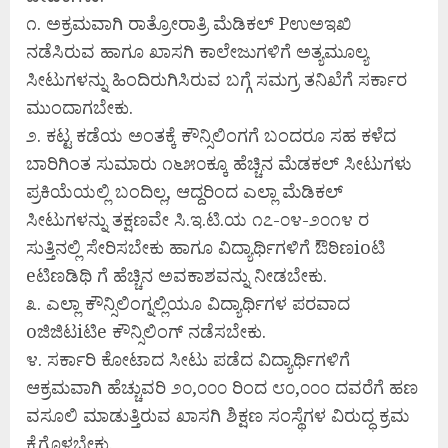
೧. ಅಕ್ರಮವಾಗಿ ರಾತ್ರೋರಾತ್ರಿ ಮೆಡಿಕಲ್ Pಉಅಇಖಿ
ನಡೆಸಿರುವ ಹಾಗೂ ಖಾಸಗಿ ಕಾಲೇಜುಗಳಿಗೆ ಅತ್ಯಮೂಲ್ಯ
ಸೀಟುಗಳನ್ನು ಹಿಂದಿರುಗಿಸಿರುವ ಬಗ್ಗೆ ಸಮಗ್ರ ತನಿಖೆಗೆ ಸರ್ಕಾರ
ಮುಂದಾಗಬೇಕು.
೨. ಕಟ್ಟ ಕಡೆಯ ಅಂತಕ್ಕೆ ಕೌನ್ಸಿಲಿಂಗಗೆ ಬಂದರೂ ಸಹ ಕಳೆದ
ಬಾರಿಗಿಂತ ಸುಮಾರು ೧೬೫೦ಕ್ಕೂ ಹೆಚ್ಚಿನ ಮೆಡಕಲ್ ಸೀಟುಗಳು
ಪ್ರಕಿಯೆಯಲ್ಲಿ ಬಂದಿಲ್ಲ, ಆದ್ದರಿಂದ ಎಲ್ಲಾ ಮೆಡಿಕಲ್
ಸೀಟುಗಳನ್ನು ತಕ್ಷಣವೇ ಸಿ.ಇ.ಟಿ.ಯ ೧೭-೦೪-೨೦೧೪ ರ
ಸುತ್ತಿನಲ್ಲಿ ಸೇರಿಸಬೇಕು ಹಾಗೂ ವಿದ್ಯಾರ್ಥಿಗಳಿಗೆ ಔಠಿಣioಟಿ
eಟಿಣಡಿಥಿ ಗೆ ಹೆಚ್ಚಿನ ಅವಕಾಶವನ್ನು ನೀಡಬೇಕು.
೩. ಎಲ್ಲಾ ಕೌನ್ಸಿಲಿಂಗ್ನಲ್ಲಿಯೂ ವಿದ್ಯಾರ್ಥಿಗಳ ಪರವಾದ
oಜಿಜಿಟiಟಿe ಕೌನ್ಸಿಲಿಂಗ್ ನಡೆಸಬೇಕು.
೪. ಸರ್ಕಾರಿ ಕೋಟಾದ ಸೀಟು ಪಡೆದ ವಿದ್ಯಾರ್ಥಿಗಳಿಗೆ
ಆಕ್ರಮವಾಗಿ ಹೆಚ್ಚುವರಿ ೨೦,೦೦೦ ರಿಂದ ೮೦,೦೦೦ ದವರೆಗೆ ಹಣ
ವಸೂಲಿ ಮಾಡುತ್ತಿರುವ ಖಾಸಗಿ ಶಿಕ್ಷಣ ಸಂಸ್ಥೆಗಳ ವಿರುದ್ಧ ಕ್ರಮ
ಕೈಗೊಳ್ಳಬೇಕು.