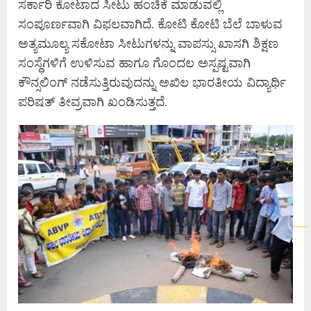
ಸರ್ಕಾರಿ ಕೋಟಾದ ಸೀಟು ಹಂಚಿಕೆ ಮಾಡುವಲ್ಲಿ
ಸಂಪೂರ್ಣವಾಗಿ ವಿಫಲವಾಗಿದೆ. ಕೋಟಿ ಕೋಟಿ ಬೆಲೆ ಬಾಳುವ
ಅತ್ಯಮೂಲ್ಯ ಸಕೋಟಾ ಸೀಟುಗಳನ್ನು ವಾಪಸ್ಸು ಖಾಸಗಿ ಶಿಕ್ಷಣ
ಸಂಸ್ಥೆಗಳಿಗೆ ಉಳಿಸುವ ಹಾಗೂ ಗೊಂದಲ ಅಸ್ಪಷ್ಟವಾಗಿ
ಕೌನ್ಸಲಿಂಗ್ ನಡೆಸುತ್ತಿರುವುದನ್ನು ಅಖಿಲ ಭಾರತೀಯ ವಿದ್ಯಾರ್ಥಿ
ಪರಿಷತ್ ತೀವ್ರವಾಗಿ ಖಂಡಿಸುತ್ತದೆ.