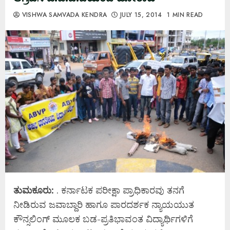
VISHWA SAMVADA KENDRA
JULY 15, 2014
1 MIN READ
ತುಮಕೂರು:
. ಕರ್ನಾಟಕ ಪರೀಕ್ಷಾ ಪ್ರಾಧಿಕಾರವು ತನಗೆ
ನೀಡಿರುವ ಜವಾಬ್ದಾರಿ ಹಾಗೂ ಪಾರದರ್ಶಕ ನ್ಯಾಯಯುತ
ಕೌನ್ಸಲಿಂಗ್ ಮೂಲಕ ಬಡ-ಪ್ರತಿಭಾವಂತ ವಿದ್ಯಾರ್ಥಿಗಳಿಗೆ