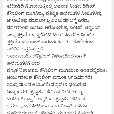
ಇಟಿಣಡಿಥಿ ಗೆ ೨ನೇ ಸುತ್ತಿನಲ್ಲಿ ಅವಕಾಶ ನೀಡದೆ ದಿಢೀರ್
ಕೌನ್ಸಲಿಂಗ್ ಮುಗಿಸಿದ್ದು, ಪ್ರತಿಷ್ಠಿತ ಕಾಲೇಜುಗಳ ಸೀಟುಗಳನ್ನು
ಆisಠಿಟಚಿಥಿ ಮಾಡಲಾಗಿಲ್ಲ ಎಂಬುದರ ಬಗ್ಗೆ ಎರಡು
ವರ್ಷಗಳಿಂದ ಎಬಿವಿಪಿ ಆರೋಪಿಸುತ್ತಾ ಬಂದಿದೆ. ಆದ್ದರಿಂದ
ಎಲ್ಲಾ ಪ್ರಕ್ರಿಯೆಗಳನ್ನು ಔಟಿಟiಟಿe ಬದಲು ಔಜಿಜಿಟiಟಿe
ಪ್ರಕ್ರಿಯೆಗಳ ಮೂಲಕ ಪಾರದರ್ಶಕವಾಗಿ ನಡೆಸಬೇಕೆಂದು
ಎಬಿವಿಪಿ ಆಗ್ರಹಿಸುತ್ತದೆ.
ಆರ್ಯುವೇದಿಕ ಕೌನ್ಸಿಲಿಂಗ್ ವಿಳಂಬದಿಂದ ಖಾಸಗಿ
ಕಾಲೇಜುಗಳಿಗೆ ಲಾಭ
ಪ್ರಸ್ತುತ Uಉಅಇಖಿ ಕೌನ್ಸಿಲಿಂಗ್ ಮುಗಿಯುವ ಅಂತದಲ್ಲಿದರೂ,
ಆರ್ಯುವೇದಿಕ್ ಕೌನ್ಸಿಲಿಂಗ್ ದಿನಾಂಕ ನಿಗದಿಯಾಗದೇ
ಇರುವುದರಿಂದ ಆರ್ಯುವೇದ ಪ್ರವೇಶ ಭಯಸುವ
ವಿದ್ಯಾರ್ಥಿಗಳು ಪ್ರಸ್ತುತ ಪಡೆದಿರುವ ಸೀಟುಗಳನ್ನು
ಹಿಂದಿರುಗಿಸುತ್ತಾರೆ. ಆದ್ದರಿಂದ ಪ್ರಸ್ತುತ ಪಡೆದಿರುವ
ಅಮೂಲ್ಯವಾದ ಸೀಟುಗಳು ಇತರೆ ವಿದ್ಯಾರ್ಥಿಗಳಿಗೂ
ದೊರೆಯದೇ ಬ್ಲಾಕ್ ಆಗಿರುತ್ತವೆ. ನಂತರದಲ್ಲಿ ನೇರವಾಗಿ