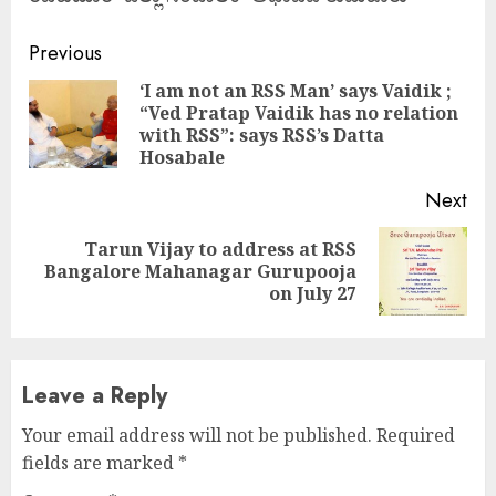
Continue
Previous
Reading
‘I am not an RSS Man’ says Vaidik ;
“Ved Pratap Vaidik has no relation
Pre
with RSS”: says RSS’s Datta
pos
Hosabale
Next
Tarun Vijay to address at RSS
Next
Bangalore Mahanagar Gurupooja
post:
on July 27
Leave a Reply
Your email address will not be published.
Required
fields are marked
*