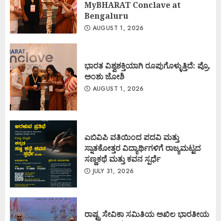
MyBHARAT Conclave at
Bengaluru
AUGUST 1, 2026
ಭಾರತ ವಿಶ್ವಶಕ್ತಿಯಾಗಿ ರೂಪುಗೊಳ್ಳುತ್ತಿದೆ: ಪ್ರೊ.
ಅಂಶು ಜೋಶಿ
AUGUST 1, 2026
ಎಬಿವಿಪಿ ವತಿಯಿಂದ ಪದವಿ ಮತ್ತು
ಸ್ನಾತಕೋತ್ತರ ವಿದ್ಯಾರ್ಥಿಗಳಿಗೆ ರಾಜ್ಯಮಟ್ಟದ
ಸಣ್ಣಕಥೆ ಮತ್ತು ಕವನ ಸ್ಪರ್ಧೆ
JULY 31, 2026
ರಾಷ್ಟ್ರ ಸೇವಿಕಾ ಸಮಿತಿಯ ಅಖಿಲ ಭಾರತೀಯ