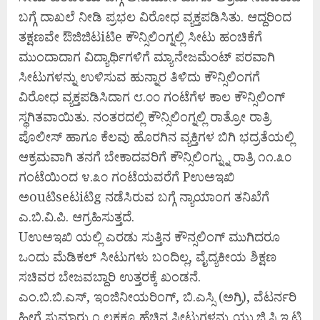
ಬಗ್ಗೆ ದಾಖಲೆ ನೀಡಿ ಪ್ರಭಲ ವಿರೋಧ ವ್ಯಕ್ತಪಡಿಸಿತು. ಆದ್ದರಿಂದ
ತಕ್ಷಣವೇ ಔಜಿಜಿಟiಟಿe ಕೌನ್ಸಿಲಿಂಗ್ನಲ್ಲಿ ಸೀಟು ಹಂಚಿಕೆಗೆ
ಮುಂದಾದಾಗ ವಿದ್ಯಾರ್ಥಿಗಳಿಗೆ ಮ್ಯಾನೇಜಮೆಂಟ್ ಪರವಾಗಿ
ಸೀಟುಗಳನ್ನು ಉಳಿಸುವ ಹುನ್ನಾರ ತಿಳಿದು ಕೌನ್ಸಿಲಿಂಗಗೆ
ವಿರೋಧ ವ್ಯಕ್ತಪಡಿಸಿದಾಗ ೮.೦೦ ಗಂಟೆಗೆಳ ಕಾಲ ಕೌನ್ಸಿಲಿಂಗ್
ಸ್ಥಗಿತವಾಯಿತು. ನಂತರದಲ್ಲಿ ಕೌನ್ಸಿಲಿಂಗ್ನಲ್ಲಿ ರಾತ್ರೋ ರಾತ್ರಿ
ಪೊಲೀಸ್ ಹಾಗೂ ಕೆಲವು ಹೊರಗಿನ ವ್ಯಕ್ತಿಗಳ ಬಿಗಿ ಭದ್ರತೆಯಲ್ಲಿ
ಆಕ್ರಮವಾಗಿ ತನಗೆ ಬೇಕಾದವರಿಗೆ ಕೌನ್ಸಿಲಿಂಗ್ನ್ನು ರಾತ್ರಿ ೧೧.೩೦
ಗಂಟೆಯಿಂದ ೪.೩೦ ಗಂಟೆಯವರೆಗೆ Pಉಅಇಖಿ
ಅouಟಿseಟiಟಿg ನಡೆಸಿರುವ ಬಗ್ಗೆ ನ್ಯಾಯಾಂಗ ತನಿಖೆಗೆ
ಎ.ಬಿ.ವಿ.ಪಿ. ಆಗ್ರಹಿಸುತ್ತದೆ.
Uಉಅಇಖಿ ಯಲ್ಲಿ ಎರಡು ಸುತ್ತಿನ ಕೌನ್ಸಲಿಂಗ್ ಮುಗಿದರೂ
ಒಂದು ಮೆಡಿಕಲ್ ಸೀಟುಗಳು ಬಂದಿಲ್ಲ, ವೈದ್ಯಕೀಯ ಶಿಕ್ಷಣ
ಸಚಿವರ ಬೇಜವಬ್ದಾರಿ ಉತ್ತರಕ್ಕೆ ಖಂಡನೆ.
ಎಂ.ಬಿ.ಬಿ.ಎಸ್, ಇಂಜಿನೀಯರಿಂಗ್, ಬಿ.ಎಸ್ಸಿ (ಅಗ್ರಿ), ವೆಟರ್ನರಿ
ಹೀಗೆ ಸುಮಾರು ೧ ಲಕ್ಷಕ್ಕೂ ಹೆಚ್ಚಿನ ಸೀಟುಗಳನ್ನು ಯು.ಜಿ.ಸಿ.ಇ.ಟಿ