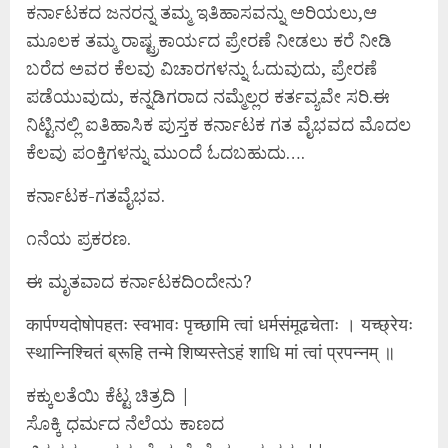
ಕರ್ನಾಟಕದ ಜನರನ್ನ ತಮ್ಮ ಇತಿಹಾಸವನ್ನು ಅರಿಯಲು,ಆ
ಮೂಲಕ ತಮ್ಮ ರಾಷ್ಟ್ರಕಾರ್ಯದ ಪ್ರೇರಣೆ ನೀಡಲು ಕರೆ ನೀಡಿ
ಬರೆದ ಅವರ ಕೆಲವು ವಿಚಾರಗಳನ್ನು ಓದುವುದು, ಪ್ರೇರಣೆ
ಪಡೆಯುವುದು, ಕನ್ನಡಿಗರಾದ ನಮ್ಮೆಲ್ಲರ ಕರ್ತವ್ಯವೇ ಸರಿ.ಈ
ನಿಟ್ಟಿನಲ್ಲಿ ಐತಿಹಾಸಿಕ ಪುಸ್ತಕ ಕರ್ನಾಟಕ ಗತ ವೈಭವದ ಮೊದಲ
ಕೆಲವು ಪಂಕ್ತಿಗಳನ್ನು ಮುಂದೆ ಓದಬಹುದು….
ಕರ್ನಾಟಕ-ಗತವೈಭವ.
೧ನೆಯ ಪ್ರಕರಣ.
ಈ ಮೃತವಾದ ಕರ್ನಾಟಕದಿಂದೇನು?
कार्पण्यदोषोपहतः स्वभावः पृच्छामि त्वां धर्मसंमूढचेताः । यच्छ्रेयः
स्थान्निश्चितं ब्रूहि तन्मे शिष्यस्तेऽहं शाधि मां त्वां प्रपन्नम् ॥
ಕಕ್ಕುಲತೆಯಿ ಕೆಟ್ಟ ಚಿತ್ರದಿ |
ಸೊಕ್ಕಿ ಧರ್ಮದ ನೆಲೆಯ ಕಾಣದ