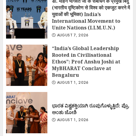
डॉ. मोहन भागवत जी के संबोधन के प्रमुख बिंदु
(भारतीय दृष्टिकोण से विश्व को एकजुट करने में
युवाओं की भूमिका) India’s
International Movement to
Unite Nations (I.I.M.U.N.)
AUGUST 7, 2026
“India’s Global Leadership
Rooted in Civilisational
Ethos”: Prof Anshu Joshi at
MyBHARAT Conclave at
Bengaluru
AUGUST 1, 2026
ಭಾರತ ವಿಶ್ವಶಕ್ತಿಯಾಗಿ ರೂಪುಗೊಳ್ಳುತ್ತಿದೆ: ಪ್ರೊ.
ಅಂಶು ಜೋಶಿ
AUGUST 1, 2026