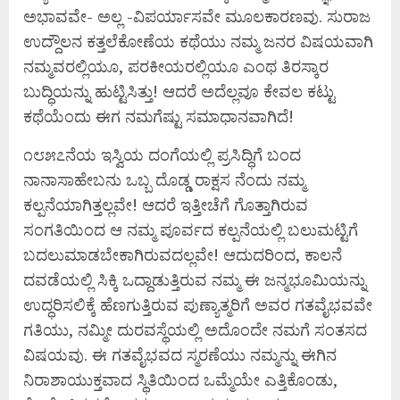
ಅಭಾವವೇ- ಅಲ್ಲ -ವಿಪರ್ಯಾಸವೇ ಮೂಲಕಾರಣವು. ಸುರಾಜ
ಉದ್ದೌಲನ ಕತ್ತಲೆಕೋಣೆಯ ಕಥೆಯು ನಮ್ಮ ಜನರ ವಿಷಯವಾಗಿ
ನಮ್ಮವರಲ್ಲಿಯೂ, ಪರಕೀಯರಲ್ಲಿಯೂ ಎಂಥ ತಿರಸ್ಕಾರ
ಬುದ್ಧಿಯನ್ನು ಹುಟ್ಟಿಸಿತ್ತು! ಆದರೆ ಅದೆಲ್ಲವೂ ಕೇವಲ ಕಟ್ಟು
ಕಥೆಯೆಂದು ಈಗ ನಮಗೆಷ್ಟು ಸಮಾಧಾನವಾಗಿದೆ!
೧೮೫೭ನೆಯ ಇಸ್ವಿಯ ದಂಗೆಯಲ್ಲಿ ಪ್ರಸಿದ್ಧಿಗೆ ಬಂದ
ನಾನಾಸಾಹೇಬನು ಒಬ್ಬ ದೊಡ್ಡ ರಾಕ್ಷಸ ನೆಂದು ನಮ್ಮ
ಕಲ್ಪನೆಯಾಗಿತ್ತಲ್ಲವೇ! ಆದರೆ ಇತ್ತೀಚೆಗೆ ಗೊತ್ತಾಗಿರುವ
ಸಂಗತಿಯಿಂದ ಆ ನಮ್ಮ ಪೂರ್ವದ ಕಲ್ಪನೆಯಲ್ಲಿ ಬಲುಮಟ್ಟಿಗೆ
ಬದಲುಮಾಡಬೇಕಾಗಿರುವದಲ್ಲವೇ! ಆದುದರಿಂದ, ಕಾಲನೆ
ದವಡೆಯಲ್ಲಿ ಸಿಕ್ಕಿ ಒದ್ದಾಡುತ್ತಿರುವ ನಮ್ಮ ಈ ಜನ್ಮಭೂಮಿಯನ್ನು
ಉದ್ಧರಿಸಲಿಕ್ಕೆ ಹೆಣಗುತ್ತಿರುವ ಪುಣ್ಯಾತ್ಮರಿಗೆ ಅವರ ಗತವೈಭವವೇ
ಗತಿಯು, ನಮ್ಮೀ ದುರವಸ್ಥೆಯಲ್ಲಿ ಅದೊಂದೇ ನಮಗೆ ಸಂತಸದ
ವಿಷಯವು. ಈ ಗತವೈಭವದ ಸ್ಮರಣೆಯು ನಮ್ಮನ್ನು ಈಗಿನ
ನಿರಾಶಾಯುಕ್ತವಾದ ಸ್ಥಿತಿಯಿಂದ ಒಮ್ಮೆಯೇ ಎತ್ತಿಕೊಂಡು,