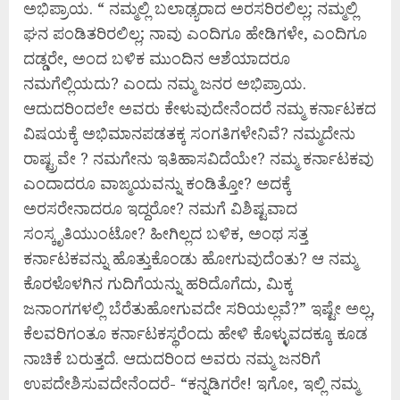
ಅಭಿಪ್ರಾಯ. “ ನಮ್ಮಲ್ಲಿ ಬಲಾಢ್ಯರಾದ ಅರಸರಿರಲಿಲ್ಲ; ನಮ್ಮಲ್ಲಿ
ಘನ ಪಂಡಿತರಿರಲಿಲ್ಲ; ನಾವು ಎಂದಿಗೂ ಹೇಡಿಗಳೇ, ಎಂದಿಗೂ
ದಡ್ಡರೇ, ಅಂದ ಬಳಿಕ ಮುಂದಿನ ಆಶೆಯಾದರೂ
ನಮಗೆಲ್ಲಿಯದು? ಎಂದು ನಮ್ಮ ಜನರ ಅಭಿಪ್ರಾಯ.
ಆದುದರಿಂದಲೇ ಅವರು ಕೇಳುವುದೇನೆಂದರೆ ನಮ್ಮ ಕರ್ನಾಟಕದ
ವಿಷಯಕ್ಕೆ ಅಭಿಮಾನಪಡತಕ್ಕ ಸಂಗತಿಗಳೇನಿವೆ? ನಮ್ಮದೇನು
ರಾಷ್ಟ್ರವೇ ? ನಮಗೇನು ಇತಿಹಾಸವಿದೆಯೇ? ನಮ್ಮ ಕರ್ನಾಟಕವು
ಎಂದಾದರೂ ವಾಙ್ಮಯವನ್ನು ಕಂಡಿತ್ತೋ? ಅದಕ್ಕೆ
ಅರಸರೇನಾದರೂ ಇದ್ದರೋ? ನಮಗೆ ವಿಶಿಷ್ಟವಾದ
ಸಂಸ್ಕೃತಿಯುಂಟೋ? ಹೀಗಿಲ್ಲದ ಬಳಿಕ, ಅಂಥ ಸತ್ತ
ಕರ್ನಾಟಕವನ್ನು ಹೊತ್ತುಕೊಂಡು ಹೋಗುವುದೆಂತು? ಆ ನಮ್ಮ
ಕೊರಳೊಳಗಿನ ಗುದಿಗೆಯನ್ನು ಹರಿದೊಗೆದು, ಮಿಕ್ಕ
ಜನಾಂಗಗಳಲ್ಲಿ ಬೆರೆತುಹೋಗುವದೇ ಸರಿಯಲ್ಲವೆ?” ಇಷ್ಟೇ ಅಲ್ಲ,
ಕೆಲವರಿಗಂತೂ ಕರ್ನಾಟಕಸ್ಥರೆಂದು ಹೇಳಿ ಕೊಳ್ಳುವದಕ್ಕೂ ಕೂಡ
ನಾಚಿಕೆ ಬರುತ್ತದೆ. ಆದುದರಿಂದ ಅವರು ನಮ್ಮ ಜನರಿಗೆ
ಉಪದೇಶಿಸುವದೇನೆಂದರೆ- “ಕನ್ನಡಿಗರೇ! ಇಗೋ, ಇಲ್ಲಿ ನಮ್ಮ