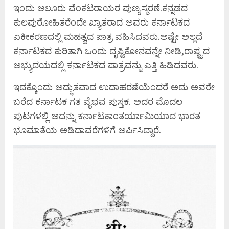
ಇಂದು ಆಲೂರು ವೆಂಕಟರಾಯರ ಪುಣ್ಯಸ್ಮರಣೆ.ಕನ್ನಡದ
ಕುಲಪುರೋಹಿತರೆಂದೇ ಖ್ಯಾತರಾದ ಅವರು ಕರ್ನಾಟಕದ
ಏಕೀಕರಣದಲ್ಲಿ ಮಹತ್ವದ ಪಾತ್ರ ವಹಿಸಿದವರು.ಅಷ್ಟೇ ಅಲ್ಲದೆ
ಕರ್ನಾಟಕದ ಕುರಿತಾಗಿ ಒಂದು ದೃಷ್ಟಿಕೋನವನ್ನೇ ನೀಡಿ,ರಾಷ್ಟ್ರದ
ಅಭ್ಯುದಯದಲ್ಲಿ ಕರ್ನಾಟಕದ ಪಾತ್ರವನ್ನು ಎತ್ತಿ ಹಿಡಿದವರು.
ಇದಕ್ಕೊಂದು ಅದ್ಭುತವಾದ ಉದಾಹರಣೆಯೆಂದರೆ ಅದು ಅವರೇ
ಬರೆದ ಕರ್ನಾಟಕ ಗತ ವೈಭವ ಪುಸ್ತಕ. ಅದರ ಮೊದಲ
ಪುಟಗಳಲ್ಲಿ ಅದನ್ನು ಕರ್ನಾಟಕಾಂತರ್ಯಾಮಿಯಾದ ಭಾರತ
ಭೂಮಾತೆಯ ಅಡಿದಾವರೆಗಳಿಗೆ ಅರ್ಪಿಸಿದ್ದಾರೆ.