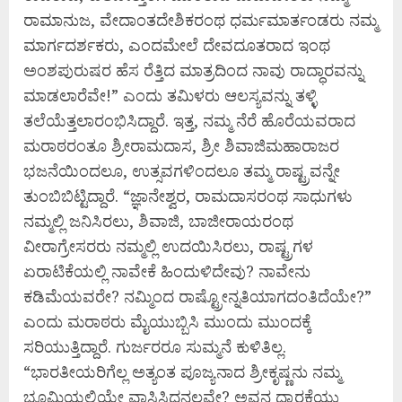
ರಾಮಾನುಜ, ವೇದಾಂತದೇಶಿಕರಂಥ ಧರ್ಮಮಾರ್ತಂಡರು ನಮ್ಮ
ಮಾರ್ಗದರ್ಶಕರು, ಎಂದಮೇಲೆ ದೇವದೂತರಾದ ಇಂಥ
ಅಂಶಪುರುಷರ ಹೆಸ ರೆತ್ತಿದ ಮಾತ್ರದಿಂದ ನಾವು ರಾದ್ಧಾರವನ್ನು
ಮಾಡಲಾರೆವೇ!” ಎಂದು ತಮಿಳರು ಆಲಸ್ಯವನ್ನು ತಳ್ಳಿ
ತಲೆಯೆತ್ತಲಾರಂಭಿಸಿದ್ದಾರೆ. ಇತ್ತ, ನಮ್ಮ ನೆರೆ ಹೊರೆಯವರಾದ
ಮರಾಠರಂತೂ ಶ್ರೀರಾಮದಾಸ, ಶ್ರೀ ಶಿವಾಜಿಮಹಾರಾಜರ
ಭಜನೆಯಿಂದಲೂ, ಉತ್ಸವಗಳಿಂದಲೂ ತಮ್ಮ ರಾಷ್ಟ್ರವನ್ನೇ
ತುಂಬಿಬಿಟ್ಟಿದ್ದಾರೆ. “ಜ್ಞಾನೇಶ್ವರ, ರಾಮದಾಸರಂಥ ಸಾಧುಗಳು
ನಮ್ಮಲ್ಲಿ ಜನಿಸಿರಲು, ಶಿವಾಜಿ, ಬಾಜೀರಾಯರಂಥ
ವೀರಾಗ್ರೇಸರರು ನಮ್ಮಲ್ಲಿ ಉದಯಿಸಿರಲು, ರಾಷ್ಟ್ರಗಳ
ಏರಾಟಿಕೆಯಲ್ಲಿ ನಾವೇಕೆ ಹಿಂದುಳಿದೇವು? ನಾವೇನು
ಕಡಿಮೆಯವರೇ? ನಮ್ಮಿಂದ ರಾಷ್ಟ್ರೋನ್ನತಿಯಾಗದಂತಿದೆಯೇ?”
ಎಂದು ಮರಾಠರು ಮೈಯುಬ್ಬಿಸಿ ಮುಂದು ಮುಂದಕ್ಕೆ
ಸರಿಯುತ್ತಿದ್ದಾರೆ. ಗುರ್ಜರರೂ ಸುಮ್ಮನೆ ಕುಳಿತಿಲ್ಲ.
“ಭಾರತೀಯರಿಗೆಲ್ಲ ಅತ್ಯಂತ ಪೂಜ್ಯನಾದ ಶ್ರೀಕೃಷ್ಣನು ನಮ್ಮ
ಭೂಮಿಯಲ್ಲಿಯೇ ವಾಸಿಸಿದ್ದನಲ್ಲವೇ? ಅವನ ದ್ವಾರಕೆಯು