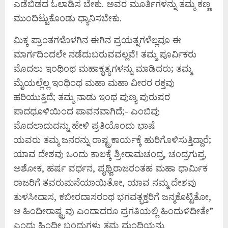
ಎಡೆಬಿಡದ ಓಲಾಡಿಸ ಬೇಕು. ಅವರ ಮೂರ್ತಿಗಳನ್ನು ತಮ್ಮ ಕಣ್ಣ
ಮುಂದಿಟ್ಟುಕೊಂಡು ಧ್ಯಾನಿಸಬೇಕು.
ಮಿಕ್ಕ ಪ್ರಾಂತಗಳೊಳಗಿನ ಈಗಿನ ಪ್ರಯತ್ನಗಳೆಲ್ಲವೂ ಈ
ಮಾರ್ಗದಿಂದಲೇ ನಡೆದುಬರುವವಲ್ಲವೆ! ತಮ್ಮ ಪೂರ್ವಿಕರು
ಮೊದಲು ಇಂಥಿಂಥ ಮಹಾಕೃತ್ಯಗಳನ್ನು ಮಾಡಿದರು; ತಮ್ಮ
ಮೈಯಲ್ಲೆಲ್ಲ ಇಂಥಿಂಥ ಮಹಾ ಮಹಾ ವೀರರ ರಕ್ತವು
ಹರಿಯುತ್ತಿದೆ; ತಮ್ಮ ನಾಡು ಇಂಥ ಪುಣ್ಯ ಪುರುಷರ
ಪಾದಧೂಳಿಯಿಂದ ಪಾವನವಾಗಿದೆ;- ಎಂಬಿವು
ಮೊದಲಾದುದನ್ನು ಹೇಳಿ ಪ್ರತಿಯೊಂದು ಭಾಷೆ
ಯವರು ತಮ್ಮ ಜನರನ್ನು ರಾಷ್ಟ್ರಕಾರ್ಯಕ್ಕೆ ಹುರಿಗೊಳಿಸುತ್ತಿದ್ದಾರೆ;
ಯಾವ ದೇಶವು ಒಂದು ಕಾಲಕ್ಕೆ ಶ್ರೀರಾಮಚಂದ್ರ, ಚಂದ್ರಗುಪ್ತ,
ಅಶೋಕ, ಹರ್ಷ ವರ್ಧನ, ಪೃಥ್ವಿರಾಜರಂತಹ ಮಹಾ ಧಾರ್ಮಿಕ
ರಾಜರಿಗೆ ತವರುಮನೆಯಾಯಿತೋ, ಯಾವ ನಮ್ಮ ದೇಶವು
ತುಳಸೀದಾಸ, ಕಬೀರದಾಸರಂಥ ಭಗವತ್ಭಕ್ತರಿಗೆ ಜನ್ಮಕೊಟ್ಟಿತೋ,
ಆ ಹಿಂದೀರಾಷ್ಟ್ರವು ಎಂದಾದರೂ ಪ್ರಗತಿಯಲ್ಲಿ ಹಿಂದುಳಿದೀತೇ”
ಎಂದು ಹಿಂದೀ ಬಂಧುಗಳು ತಮ್ಮ ಮಂದಿಯನ್ನು