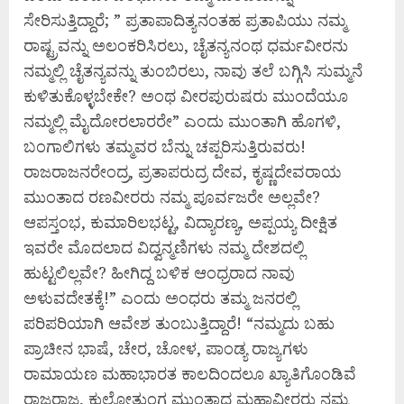
ಸೇರಿಸುತ್ತಿದ್ದಾರೆ; ” ಪ್ರತಾಪಾದಿತ್ಯನಂತಹ ಪ್ರತಾಪಿಯು ನಮ್ಮ
ರಾಷ್ಟ್ರವನ್ನು ಅಲಂಕರಿಸಿರಲು, ಚೈತನ್ಯನಂಥ ಧರ್ಮವೀರನು
ನಮ್ಮಲ್ಲಿ ಚೈತನ್ಯವನ್ನು ತುಂಬಿರಲು, ನಾವು ತಲೆ ಬಗ್ಗಿಸಿ ಸುಮ್ಮನೆ
ಕುಳಿತುಕೊಳ್ಳಬೇಕೇ? ಅಂಥ ವೀರಪುರುಷರು ಮುಂದೆಯೂ
ನಮ್ಮಲ್ಲಿ ಮೈದೋರಲಾರರೇ” ಎಂದು ಮುಂತಾಗಿ ಹೊಗಳಿ,
ಬಂಗಾಲಿಗಳು ತಮ್ಮವರ ಬೆನ್ನು ಚಪ್ಪರಿಸುತ್ತಿರುವರು!
ರಾಜರಾಜನರೇಂದ್ರ, ಪ್ರತಾಪರುದ್ರ ದೇವ, ಕೃಷ್ಣದೇವರಾಯ
ಮುಂತಾದ ರಣವೀರರು ನಮ್ಮ ಪೂರ್ವಜರೇ ಅಲ್ಲವೇ?
ಆಪಸ್ತಂಭ, ಕುಮಾರಿಲಭಟ್ಟ, ವಿದ್ಯಾರಣ್ಯ, ಅಪ್ಪಯ್ಯ ದೀಕ್ಷಿತ
ಇವರೇ ಮೊದಲಾದ ವಿದ್ವನ್ಮಣಿಗಳು ನಮ್ಮ ದೇಶದಲ್ಲಿ
ಹುಟ್ಟಲಿಲ್ಲವೇ? ಹೀಗಿದ್ದ ಬಳಿಕ ಆಂಧ್ರರಾದ ನಾವು
ಅಳುವದೇತಕ್ಕೆ!” ಎಂದು ಅಂಧರು ತಮ್ಮ ಜನರಲ್ಲಿ
ಪರಿಪರಿಯಾಗಿ ಆವೇಶ ತುಂಬುತ್ತಿದ್ದಾರೆ! “ನಮ್ಮದು ಬಹು
ಪ್ರಾಚೀನ ಭಾಷೆ, ಚೇರ, ಚೋಳ, ಪಾಂಡ್ಯ ರಾಜ್ಯಗಳು
ರಾಮಾಯಣ ಮಹಾಭಾರತ ಕಾಲದಿಂದಲೂ ಖ್ಯಾತಿಗೊಂಡಿವೆ
ರಾಜರಾಜ, ಕುಲೋತ್ತುಂಗ ಮುಂತಾದ ಮಹಾವೀರರು ನಮ್ಮ