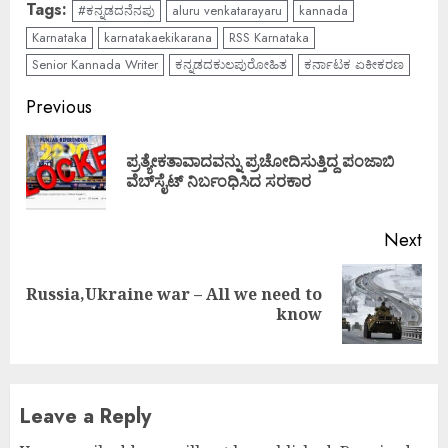
Tags:
#ಕನ್ನಡದನೆನಪು
aluru venkatarayaru
kannada
Karnataka
karnatakaekikarana
RSS Karnataka
Senior Kannada Writer
ಕನ್ನಡದಕುಲಪುರೋಹಿತ
ಕರ್ನಾಟಕ ಏಕೀಕರಣ
Continue
Previous
Reading
ಪ್ರತ್ಯೇಕತಾವಾದವನ್ನು ಪ್ರಚೋದಿಸುತ್ತಿದ್ದ ಪಂಜಾಬಿ
Pre
ವೆಬ್‌ಸೈಟ್ ನಿರ್ಬಂಧಿಸಿದ ಸರಕಾರ
pos
Next
Russia,Ukraine war – All we need to
Next
know
post:
Leave a Reply