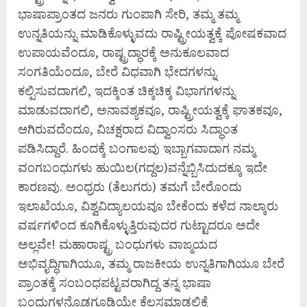
ಭಾಷಾಪ್ರಾಂತದ ಜನರು ಗುಂಪಾಗಿ ಸೇರಿ, ತಮ್ಮ ತಮ್ಮ
ಉನ್ನತಿಯನ್ನು ಮಾಡಿಕೊಳ್ಳುವದು ರಾಷ್ಟ್ರೀಯತ್ವಕ್ಕೆ ಪೋಷಕವಾದ
ಉಪಾಯವೆಂದೂ, ರಾಷ್ಟ್ರದ್ಧಾರಕ್ಕೆ ಅನುಕೂಲವಾದ
ಸಂಗತಿಯೆಂದೂ, ಬೇರೆ ವಿಧವಾಗಿ ಭೇದಗಳನ್ನು
ಕಲ್ಪಿಸುವದಾಗಲಿ, ಇದಕ್ಕಿಂತ ಚಿಕ್ಕಚಿಕ್ಕ ವಿಭಾಗಗಳನ್ನು
ಮಾಡುವದಾಗಲಿ, ಅನಾವಶ್ಯಕವೂ, ರಾಷ್ಟ್ರೀಯತ್ವಕ್ಕೆ ಘಾತಕವೂ,
ಆಗಿರುವದೆಂದೂ, ವಿಚಕ್ಷರಾದ ವಿದ್ವಾಂಸರು ಸಿದ್ಧಾಂತ
ಪಡಿಸಿದ್ದಾರೆ. ಹಿಂದಕ್ಕೆ ಬಂಗಾಲವು ಇಬ್ಬಾಗವಾದಾಗ ನಮ್ಮ
ವಂಗಬಂಧುಗಳು ಹುಯಿಲ(ಗದ್ದಲ)ವನ್ನೆಬ್ಬಿಸಿದುದಕ್ಕೂ ಇದೇ
ಕಾರಣವು. ಅಂಧ್ರರು (ತೆಲುಗರು) ತಮಗೆ ಬೇರೊಂದು
ಇಲಾಖೆಯೂ, ವಿಶ್ವವಿದ್ಯಾಲಯವೂ ಬೇಕೆಂದು ಕಳೆದ ನಾಲ್ಕಾರು
ವರ್ಷಗಳಿಂದ ಕೂಗಿಕೊಳ್ಳುತ್ತಿರುವುದರ ಗುಟ್ಟಾದರೂ ಅದೇ
ಅಲ್ಲವೇ! ಮಹಾರಾಷ್ಟ್ರ ಬಂಧುಗಳು ವಾಙ್ಮಯದ
ಅಭಿವೃದ್ಧಿಗಾಗಿಯೂ, ತಮ್ಮ ರಾಜಕೀಯ ಉನ್ನತಿಗಾಗಿಯೂ ಬೇರೆ
ಪ್ರಾಂತಕ್ಕೆ ಸಂಬಂಧಪಟ್ಟವರಾಗಿದ್ದ ತನ್ನ ಭಾಷಾ
ಬಂಧುಗಳನ್ನೊಡಗೂಡಿಯೇ ಕೆಲಸಮಾಡಲಿಕ್ಕೆ