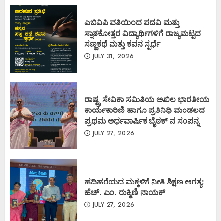
ಎಬಿವಿಪಿ ವತಿಯಿಂದ ಪದವಿ ಮತ್ತು
ಸ್ನಾತಕೋತ್ತರ ವಿದ್ಯಾರ್ಥಿಗಳಿಗೆ ರಾಜ್ಯಮಟ್ಟದ
ಸಣ್ಣಕಥೆ ಮತ್ತು ಕವನ ಸ್ಪರ್ಧೆ
JULY 31, 2026
ರಾಷ್ಟ್ರ ಸೇವಿಕಾ ಸಮಿತಿಯ ಅಖಿಲ ಭಾರತೀಯ
ಕಾರ್ಯಕಾರಿಣಿ ಹಾಗೂ ಪ್ರತಿನಿಧಿ ಮಂಡಲದ
ಪ್ರಥಮ ಅರ್ಧವಾರ್ಷಿಕ ಬೈಠಕ್ ನ ಸಂಪನ್ನ
JULY 27, 2026
ಹದಿಹರೆಯದ ಮಕ್ಕಳಿಗೆ ನೀತಿ ಶಿಕ್ಷಣ ಅಗತ್ಯ:
ಹೆಚ್. ಎಂ. ರುಕ್ಮಿಣಿ ನಾಯಕ್
JULY 27, 2026