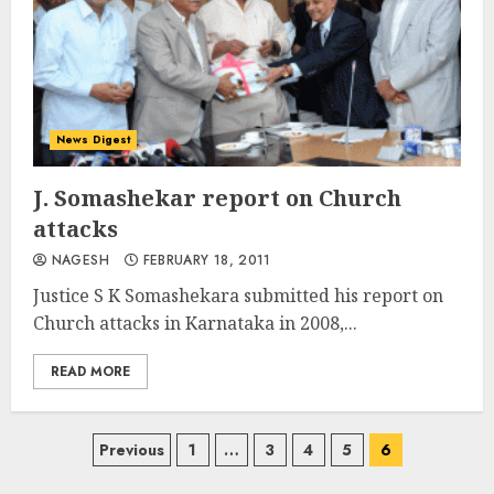
News Digest
J. Somashekar report on Church
attacks
NAGESH
FEBRUARY 18, 2011
Justice S K Somashekara submitted his report on
Church attacks in Karnataka in 2008,...
READ MORE
Posts
Previous
1
…
3
4
5
6