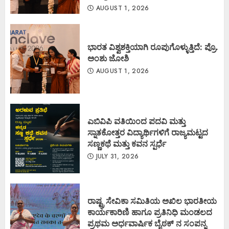
AUGUST 1, 2026
ಭಾರತ ವಿಶ್ವಶಕ್ತಿಯಾಗಿ ರೂಪುಗೊಳ್ಳುತ್ತಿದೆ: ಪ್ರೊ.
ಅಂಶು ಜೋಶಿ
AUGUST 1, 2026
ಎಬಿವಿಪಿ ವತಿಯಿಂದ ಪದವಿ ಮತ್ತು
ಸ್ನಾತಕೋತ್ತರ ವಿದ್ಯಾರ್ಥಿಗಳಿಗೆ ರಾಜ್ಯಮಟ್ಟದ
ಸಣ್ಣಕಥೆ ಮತ್ತು ಕವನ ಸ್ಪರ್ಧೆ
JULY 31, 2026
ರಾಷ್ಟ್ರ ಸೇವಿಕಾ ಸಮಿತಿಯ ಅಖಿಲ ಭಾರತೀಯ
ಕಾರ್ಯಕಾರಿಣಿ ಹಾಗೂ ಪ್ರತಿನಿಧಿ ಮಂಡಲದ
ಪ್ರಥಮ ಅರ್ಧವಾರ್ಷಿಕ ಬೈಠಕ್ ನ ಸಂಪನ್ನ