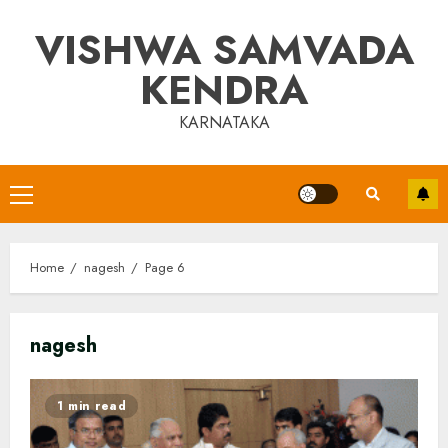
Skip
VISHWA SAMVADA
to
content
KENDRA
KARNATAKA
Primary
Menu
Home
nagesh
Page 6
nagesh
1 min read