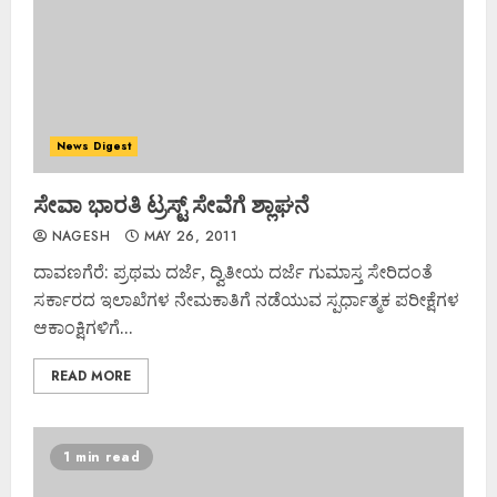
News Digest
ಸೇವಾ ಭಾರತಿ ಟ್ರಸ್ಟ್ ಸೇವೆಗೆ ಶ್ಲಾಘನೆ
NAGESH
MAY 26, 2011
ದಾವಣಗೆರೆ: ಪ್ರಥಮ ದರ್ಜೆ, ದ್ವಿತೀಯ ದರ್ಜೆ ಗುಮಾಸ್ತ ಸೇರಿದಂತೆ
ಸರ್ಕಾರದ ಇಲಾಖೆಗಳ ನೇಮಕಾತಿಗೆ ನಡೆಯುವ ಸ್ಪರ್ಧಾತ್ಮಕ ಪರೀಕ್ಷೆಗಳ
ಆಕಾಂಕ್ಷಿಗಳಿಗೆ...
READ MORE
1 min read