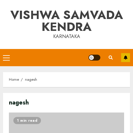
Skip
VISHWA SAMVADA
to
content
KENDRA
KARNATAKA
Primary
Menu
Home
nagesh
nagesh
1 min read