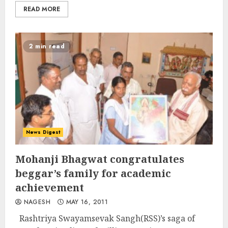
READ MORE
2 min read
News Digest
Mohanji Bhagwat congratulates
beggar’s family for academic
achievement
NAGESH
MAY 16, 2011
Rashtriya Swayamsevak Sangh(RSS)’s saga of