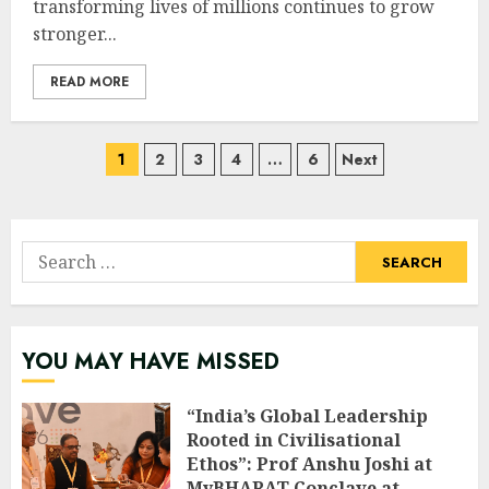
transforming lives of millions continues to grow
stronger...
READ MORE
Posts
1
2
3
4
…
6
Next
navigation
Search
for:
YOU MAY HAVE MISSED
“India’s Global Leadership
Rooted in Civilisational
Ethos”: Prof Anshu Joshi at
MyBHARAT Conclave at