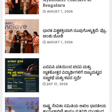
Bengaluru
AUGUST 1, 2026
ಭಾರತ ವಿಶ್ವಶಕ್ತಿಯಾಗಿ ರೂಪುಗೊಳ್ಳುತ್ತಿದೆ: ಪ್ರೊ.
ಅಂಶು ಜೋಶಿ
AUGUST 1, 2026
ಎಬಿವಿಪಿ ವತಿಯಿಂದ ಪದವಿ ಮತ್ತು
ಸ್ನಾತಕೋತ್ತರ ವಿದ್ಯಾರ್ಥಿಗಳಿಗೆ ರಾಜ್ಯಮಟ್ಟದ
ಸಣ್ಣಕಥೆ ಮತ್ತು ಕವನ ಸ್ಪರ್ಧೆ
JULY 31, 2026
ರಾಷ್ಟ್ರ ಸೇವಿಕಾ ಸಮಿತಿಯ ಅಖಿಲ ಭಾರತೀಯ
ಕಾರ್ಯಕಾರಿಣಿ ಹಾಗೂ ಪ್ರತಿನಿಧಿ ಮಂಡಲದ