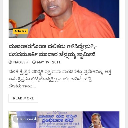
Articles
ಮತಾಂತರಗೊಂಡ ದಲಿತರು ಗಳಿಸಿದ್ದೇನು?,-
ಬಸವಮೂರ್ತಿ ಮಾದಾರ ಚೆನ್ನಯ್ಯ ಸ್ವಾಮೀಜಿ
NAGESH
MAY 19, 2011
ದಲಿತ ಕ್ರೈಸ್ತರ ಪರಿಸ್ಥಿತಿ ಇತ್ತ ರಾಮ ಮಂದಿರಕ್ಕೂ ಪ್ರವೇಶವಿಲ್ಲ, ಅತ್ತ
ಏಸು ಕ್ರಿಸ್ತನೂ ಬಿಟ್ಟುಕೊಳ್ಳುತ್ತಿಲ್ಲ ಎಂಬಂತಾಗಿದೆ. ಹಟ್ಟಿ
ದೇವರುಗಳಾದ...
READ MORE
1 min read