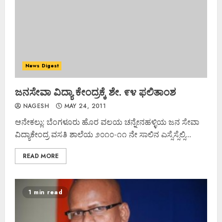
News Digest
ಜನಸೇವಾ ವಿದ್ಯಾ ಕೇಂದ್ರಕ್ಕೆ ಶೇ. ೯೪ ಫಲಿತಾಂಶ
NAGESH
MAY 24, 2011
ಆನೇಕಲ್ಲು: ಬೆಂಗಳೂರು ಹೊರ ವಲಯ ಚನ್ನೇನಹಳ್ಳಿಯ ಜನ ಸೇವಾ
ವಿದ್ಯಾಕೇಂದ್ರ ವಸತಿ ಶಾಲೆಯ ೨೦೧೦-೧೧ ನೇ ಸಾಲಿನ ಎಸ್ಸೆಸ್ಸೆಲ್ಸಿ...
READ MORE
1 min read