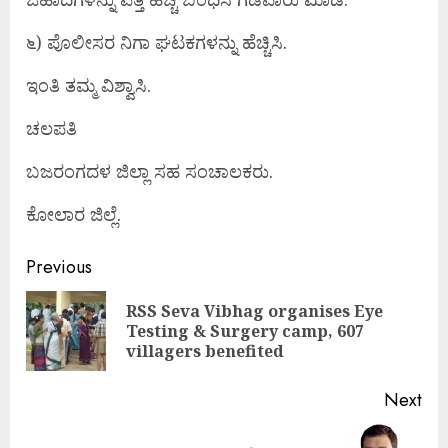
೬) ಪೊಲೀಸರ ನಿಗಾ ಘಟಕಗಳನ್ನು ಹೆಚ್ಚಿಸಿ.
ಇಂತಿ ತಮ್ಮ ವಿಶ್ವಾಸಿ.
ಚಲಪತಿ
ಬಜರಂಗದಳ ಜಿಲ್ಲಾ ಸಹ ಸಂಚಾಲಕರು.
ಕೋಲಾರ ಜಿಲ್ಲೆ.
Continue
Previous
Reading
RSS Seva Vibhag organises Eye
Pre
Testing & Surgery camp, 607
pos
villagers benefited
Next