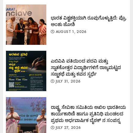
ಭಾರತ ವಿಶ್ವಶಕ್ತಿಯಾಗಿ ರೂಪುಗೊಳ್ಳುತ್ತಿದೆ: ಪ್ರೊ.
ಅಂಶು ಜೋಶಿ
AUGUST 1, 2026
ಎಬಿವಿಪಿ ವತಿಯಿಂದ ಪದವಿ ಮತ್ತು
ಸ್ನಾತಕೋತ್ತರ ವಿದ್ಯಾರ್ಥಿಗಳಿಗೆ ರಾಜ್ಯಮಟ್ಟದ
ಸಣ್ಣಕಥೆ ಮತ್ತು ಕವನ ಸ್ಪರ್ಧೆ
JULY 31, 2026
ರಾಷ್ಟ್ರ ಸೇವಿಕಾ ಸಮಿತಿಯ ಅಖಿಲ ಭಾರತೀಯ
ಕಾರ್ಯಕಾರಿಣಿ ಹಾಗೂ ಪ್ರತಿನಿಧಿ ಮಂಡಲದ
ಪ್ರಥಮ ಅರ್ಧವಾರ್ಷಿಕ ಬೈಠಕ್ ನ ಸಂಪನ್ನ
JULY 27, 2026