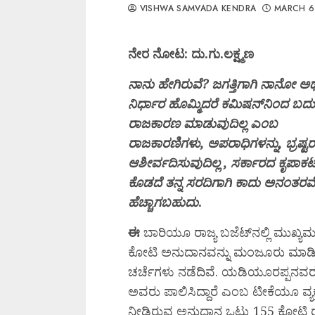
VISHWA SAMVADA KENDRA
MARCH 6
ನೇರ ನೋಟ:
ದು
.
ಗು
.
ಲ
ಕ್ಷ್ಮಣ
ನಾನು ಹೇಗಿರುವೆ? ಜಗತ್ತಿಗಾಗಿ ನಾನೋ ಅಥ
ನಿರ್ಧಾರ ಹೊಮ್ಮಿದರೆ ಕಮಿಷನ್‌ನಿಂದ ಬದುಕ
ರಾಜಕಾರಣ ಮಾಡುವುದಿಲ್ಲ ಎಂಬ
ರಾಜಕಾರಣಿಗಳು, ಅಪರಾಧಿಗಳನ್ನು, ಭ್ರಷ್ಟರ
ಆಶೀರ್ವದಿಸುವುದಿಲ್ಲ , ಸರ್ಕಾರದ ಕೃಪಾಕಟ
ಕೊಡದೆ ತನ್ನ ಸರದಿಗಾಗಿ ಕಾದು ಅನಂತರವೇ
ಹೆಚ್ಚಾಗಬಹುದು
.
ಈ
ಬಾರಿಯೂ ರಾಜ್ಯ ಬಜೆಟ್‌ನಲ್ಲಿ ಮುಖ್
ಕೋಟಿ ಅನುದಾನವನ್ನು ಮಂಜೂರು ಮಾಡಿರುವ 
ಚರ್ಚೆಗಳು ನಡೆದಿವೆ. ಯಡಿಯೂರಪ್ಪನವರ ಮಠ
ಅವರು ಪಾಲಿಸಿದ್ದಾರೆ ಎಂಬ ಟೀಕೆಯೂ ವ್ಯಕ್ತ
ನೀಡಿರುವ ಅನುದಾನ ಒಟ್ಟು 155 ಕೋಟಿ ರೂ