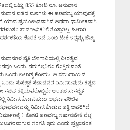
ಳಿತದಲ್ಲಿ ಒಟ್ಟು 855 ಕೋಟಿ ರೂ. ಅನುದಾನ
ಅನುದಾನ ಪಡೆದ ಮಠಗಳು ಈ ಹಣವನ್ನು ಯಾವುದಕ್ಕೆ
ಿಗೆ ಯಾವ ಪ್ರಯೋಜನವಾಗಿದೆ ಅಥವಾ ಧಾರ್ಮಿಕವಾಗಿ
ತೂ ಸಾರ್ವಜನಿಕರಿಗೆ ಗೊತ್ತಾಗಿಲ್ಲ. ಹೀಗಾಗಿ
ಶಕತೆಯ ಕೊರತೆ ಇದೆ ಎಂಬ ಟೀಕೆ ಇನ್ನಷ್ಟು ಹೆಚ್ಚು
ನುದಾನಗಳ ಪೈಕಿ ಬೆಳಗಾವಿಯಲ್ಲಿ ವೀರಶೈವ
ನವೂ ಒಂದು. ನಮಗೆಲ್ಲರಿಗೂ ಗೊತ್ತಿರುವಂತೆ
ುವುದು ಒಂದು ಬಲಾಢ್ಯ ಕೋಮು. ಆ ಸಮುದಾಯದ
ಿ ಒಂದು ಸುಸಜ್ಜಿತ ಸಭಾಭವನ ನಿರ್ಮಿಸುವುದು ಕಷ್ಟದ
ವೀ ಸಚಿವ ಕತ್ತಿಯವರೊಬ್ಬರೇ ಅಂತಹ ಸುಸಜ್ಜಿತ
ಲ್ಲಿ ನಿರ್ಮಿಸಿಕೊಡಬಹುದು ಅಥವಾ ಪರಿಚಿತ
ಭವನವನ್ನು ನಿರ್ಮಿಸಿಕೊಡುವ ಶಕ್ತಿ ಅವರಿಗಿದೆ.
್ಮಾಣಕ್ಕೆ 1 ಕೋಟಿ ಹಣವನ್ನು ಸರ್ಕಾರವೇಕೆ ವೆಚ್ಚ
ಮುಜುಗರವಾಗುವ ಸಂಗತಿ ಇದು ಎಂದು ಪ್ರಜ್ಞಾವಂತ