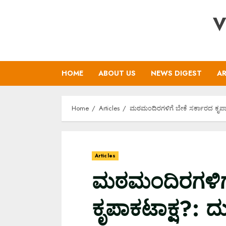
Skip
V
to
content
HOME
ABOUT US
NEWS DIGEST
AR
Home
Articles
ಮಠಮಂದಿರಗಳಿಗೆ ಬೇಕೆ ಸರ್ಕಾರದ ಕೃಪಾಕಟ
Articles
ಮಠಮಂದಿರಗಳಿಗೆ
ಕೃಪಾಕಟಾಕ್ಷ?: ದು