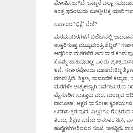
ಘೋಷಿಸಲಾಗಿದೆ. ಒಟ್ಟಾರೆ ಎಲ್ಲಾ ಸಮುದಾಯ
ತಂತ್ರ ಇದೆಂಬುದು ಮೇಲ್ನೀಟಕ್ಕೆ ಯಾರಿಗಾ
ಸರ್ಕಾರದ ‘ಭಿಕ್ಷೆ’ ಬೇಕೆ?
ಮಠಮಂದಿರಗಳಿಗೆ ಬಜೆಟ್‌ನಲ್ಲಿ ಅನುದಾನ
ಉತ್ತರಿಸುತ್ತಾ ಮುಖ್ಯಮಂತ್ರಿ ಶೆಟ್ಟರ್‌ ‘
ಆದ್ದರಿಂದ ಮಠಗಳಿಗೆ ಅನುದಾನ ಕೊಡುವ
ಸೊಪ್ಪು ಹಾಕುವುದಿಲ್ಲ’ ಎಂದು ಪ್ರತಿಕ್ರಿಯಿ
ಇವೆ. ಸರ್ಕಾರವೊಂದು ಮಾಡಬೇಕಿದ್ದ ಶಿಕ್
ಮಾಡುತ್ತಿವೆ. ಶಿಕ್ಷಣ, ಸಾಮಾಜಿಕ ಕಲ್ಯಾಣ,
ಮಠಗಳೇ ಅಚ್ಚುಕಟ್ಟಾಗಿ ನಿರ್ವಹಿಸಿರುವ ನ
ಮೈಸೂರಿನ ಸುತ್ತೂರು ಮಠ, ಮಂಡ್ಯದ ಆ
ದಾಸೋಹ, ಅಕ್ಷರ ದಾಸೋಹ ಕೈಂಕರ್ಯವನ್ನು 
ಒದಗಿಸುತ್ತಿರುವುದು ಎಲ್ಲರಿಗೂ ಗೊತ್ತಿರುವ ಸಂ
ತಿಂದು, ಶಿಕ್ಷಣ ಪಡೆದು ಅನಂತರ ಡಿಸಿ, 
ಹುದ್ದೆಗಳಿಗೇರಿದವರ ಸಂಖ್ಯೆ ಸಾಕಷ್ಟಿದೆ.