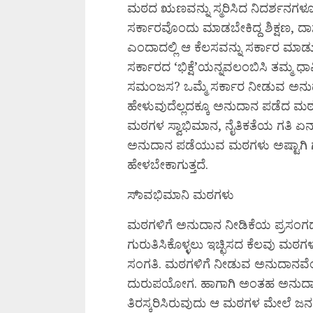
ಮಠದ ಋಣವನ್ನು ಸ್ಮರಿಸಿದ ನಿದರ್ಶನಗಳೂ ಇವ
ಸರ್ಕಾರವೊಂದು ಮಾಡಬೇಕಿದ್ದ ಶಿಕ್ಷಣ, 
ಎಂದಾದಲ್ಲಿ ಆ ಕೆಲಸವನ್ನು ಸರ್ಕಾರ ಮಾಡು
ಸರ್ಕಾರದ ‘ಭಿಕ್ಷೆ’ಯನ್ನವಲಂಬಿಸಿ ತಮ್ಮ ಧ
ಸಮಂಜಸ? ಒಮ್ಮೆ ಸರ್ಕಾರ ನೀಡುವ ಅನು
ಹೇಳುವುದೆಲ್ಲದಕ್ಕೂ ಅನುದಾನ ಪಡೆದ ಮ
ಮಠಗಳ ಸ್ವಾಭಿಮಾನ, ನೈತಿಕತೆಯ ಗತಿ ಏನಾಗ
ಅನುದಾನ ಪಡೆಯುವ ಮಠಗಳು ಅಷ್ಟಾಗಿ ಗ
ಹೇಳಬೇಕಾಗುತ್ತದೆ.
ಸಾ್ವಭಿಮಾನಿ ಮಠಗಳು
ಮಠಗಳಿಗೆ ಅನುದಾನ ನೀಡಿಕೆಯ ಪ್ರಸಂಗದ
ಗುರುತಿಸಿಕೊಳ್ಳಲು ಇಚ್ಛಿಸದ ಕೆಲವು ಮ
ಸಂಗತಿ. ಮಠಗಳಿಗೆ ನೀಡುವ ಅನುದಾನವೆಂ
ದುರುಪಯೋಗ. ಹಾಗಾಗಿ ಅಂತಹ ಅನುದಾನ ತ
ತಿರಸ್ಕರಿಸಿರುವುದು ಆ ಮಠಗಳ ಮೇಲೆ ಜನರಲ