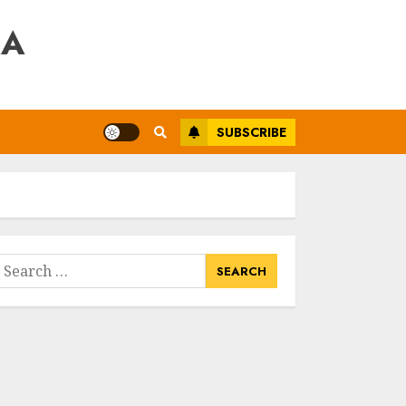
RA
SUBSCRIBE
earch
or: