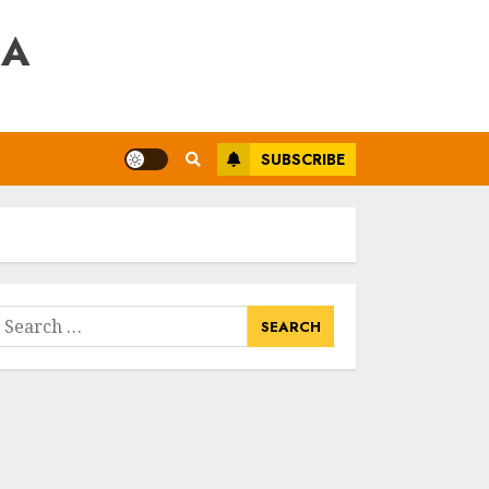
RA
SUBSCRIBE
earch
or: