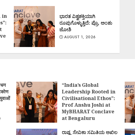
 in
ಭಾರತ ವಿಶ್ವಶಕ್ತಿಯಾಗಿ
s”:
ರೂಪುಗೊಳ್ಳುತ್ತಿದೆ: ಪ್ರೊ. ಅಂಶು
t
ಜೋಶಿ
ve
AUGUST 1, 2026
ोधन
“India’s Global
्टिकोण
Leadership Rooted in
युवाओं
Civilisational Ethos”:
Prof Anshu Joshi at
MyBHARAT Conclave
e
at Bengaluru
)
AUGUST 1, 2026
ರಾಷ್ಟ್ರ ಸೇವಿಕಾ ಸಮಿತಿಯ ಅಖಿಲ