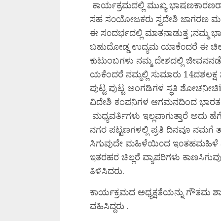
ಕಾರ್ಯಕ್ರಮದಲ್ಲಿ ಮುಖ್ಯ ಭಾಷಣಕಾರಣರಾಗಿ 
ಸಹ ಸ೦ಯೋಜಕರು ಸ್ವದೇಶಿ ಜಾಗರಣ ಮ೦ಚ್
ಈ ಸ೦ದರ್ಭದಲ್ಲಿ ಮಾತನಾಡುತ್ತ ;ನಮ್ಮ ಭಾ
ಬಹುದೋಡ್ಡ ಉದ್ಯಮ ಯಾಕೆ೦ದರೆ ಈ ಚಿಲ್
ಕುಟುಂಬಗಳು ನಮ್ಮ ದೇಶದಲ್ಲಿ ಜೀವನನಡ
ಯಕೆಂದರೆ ನಮ್ಮಲ್ಲಿ ಸುಮಾರು 14ದಶಲಕ್ಷ
ಪುಟ್ಟ ಪುಟ್ಟ ಅಂಗಡಿಗಳ ಸ್ಥತಿ ಶೋಚನೀಚಿ
ವಿದೇಶಿ ಕಂಪನಿಗಳ ಆಗಮನದಿಂದ ಭಾರತದ ಚಿ
ಮಧ್ಯವರ್ತಿಗಳು ಇಲ್ಲವಾಗುತ್ತಾರೆ ಅದು ಹ
ನಗರ ಪಟ್ಟಣಗಳಲ್ಲಿ ಪ್ರತಿ ದಿನವೂ ನಮಗೆ
ಸಿಗುವುದೇ ಮಹಿಳೆಯಿ೦ದ ಇ೦ತಹಮಹಿಳೆ ವಿದೇಶಿ
ಇತರಹರ ಚಿಲ್ಲರೆ ವ್ಯಾಪರಿಗಳು ಕಾಣಸಿಗು
ತಿಳಿಸಿದರು.
ಕಾರ್ಯಕ್ರಮದ ಅಧ್ಯಕ್ಷತೆಯನ್ನು ಗೌತಮ ಶಾಖೆ
ವಹಿಸಿದ್ದರು .