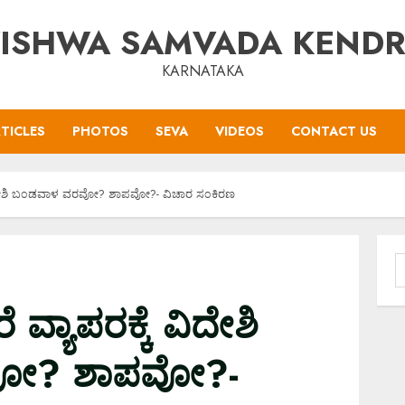
ISHWA SAMVADA KEND
KARNATAKA
TICLES
PHOTOS
SEVA
VIDEOS
CONTACT US
ಕೆ ವಿದೇಶಿ ಬ೦ಡವಾಳ ವರವೋ? ಶಾಪವೋ?- ವಿಚಾರ ಸ೦ಕಿರಣ
S
f
ೆ ವ್ಯಾಪರಕ್ಕೆ ವಿದೇಶಿ
ೋ? ಶಾಪವೋ?-