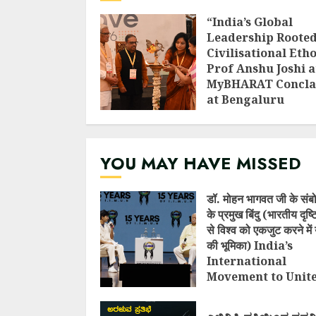
“India’s Global
Leadership Rooted
Civilisational Etho
Prof Anshu Joshi a
MyBHARAT Concla
at Bengaluru
AUGUST 1, 2026
YOU MAY HAVE MISSED
डॉ. मोहन भागवत जी के संब
के प्रमुख बिंदु (भारतीय दृष
से विश्व को एकजुट करने में 
की भूमिका) India’s
International
Movement to Unit
Nations (I.I.M.U.N.
AUGUST 7, 2026