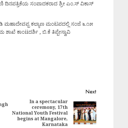
ಿ ದಿನಪತ್ರಿಕೆಯ ಸ೦ಪಾದಕರಾದ ಶ್ರೀ ಎ೦.ಸ್ ವಿಕಾಸ್
 ಮಹಾದೇವಪ್ಪ ಕಲ್ಯಾಣ ಮ೦ಟಪದಲ್ಲಿ ಸ೦ಜೆ ೬.೧೫
ಖೆ ಕಾಂiiದರ್ಶಿ , ಬಿ.ಕೆ ತಿಪ್ಪೇಸ್ವಾವಿ
Next
In a spectacular
ingh
ceremony, 17th
Previous
Next
National Youth Festival
post:
post:
begins at Mangalore,
Karnataka