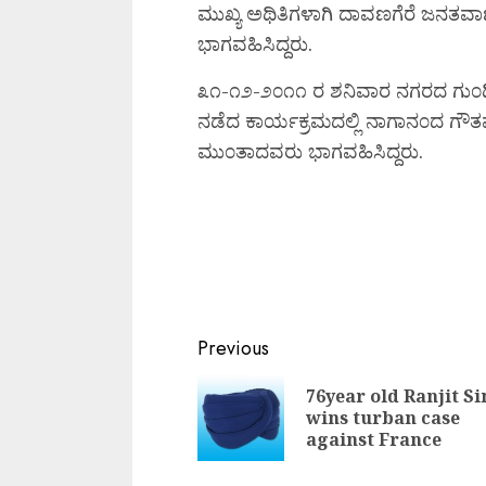
ಮುಖ್ಯ ಅಥಿತಿಗಳಾಗಿ ದಾವಣಗೆರೆ ಜನತವಾಣ
ಭಾಗವಹಿಸಿದ್ದರು.
೩೧-೧೨-೨೦೧೧ ರ ಶನಿವಾರ ನಗರದ ಗು೦ಡಿ
ನಡೆದ ಕಾರ್ಯಕ್ರಮದಲ್ಲಿ ನಾಗಾನ೦ದ ಗೌತಮ ಶಾ
ಮು೦ತಾದವರು ಭಾಗವಹಿಸಿದ್ದರು.
Continue
Previous
Reading
76year old Ranjit S
wins turban case
against France