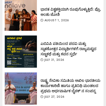
ಭಾರತ ವಿಶ್ವಶಕ್ತಿಯಾಗಿ ರೂಪುಗೊಳ್ಳುತ್ತಿದೆ: ಪ್ರೊ.
ಅಂಶು ಜೋಶಿ
AUGUST 1, 2026
ಎಬಿವಿಪಿ ವತಿಯಿಂದ ಪದವಿ ಮತ್ತು
ಸ್ನಾತಕೋತ್ತರ ವಿದ್ಯಾರ್ಥಿಗಳಿಗೆ ರಾಜ್ಯಮಟ್ಟದ
ಸಣ್ಣಕಥೆ ಮತ್ತು ಕವನ ಸ್ಪರ್ಧೆ
JULY 31, 2026
ರಾಷ್ಟ್ರ ಸೇವಿಕಾ ಸಮಿತಿಯ ಅಖಿಲ ಭಾರತೀಯ
ಕಾರ್ಯಕಾರಿಣಿ ಹಾಗೂ ಪ್ರತಿನಿಧಿ ಮಂಡಲದ
ಪ್ರಥಮ ಅರ್ಧವಾರ್ಷಿಕ ಬೈಠಕ್ ನ ಸಂಪನ್ನ
JULY 27, 2026