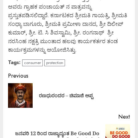
ಅವರು ಗ್ರಾಹಕ ಪಂಚಾಯತ್ ನ ಪಾತ್ರವನ್ನು
ಪ್ರಸ್ತುತಪಡಿಸಲಿದ್ದಾರೆ. ಕರ್ನಾಟಕದ ಶ್ರೀಮತಿ ಗಾಯತ್ರಿ, ಶ್ರೀಮತಿ
ಸಂಧ್ಯಾ ಬಾಗೂರು, ಶ್ರೀಮತಿ ಪ್ರಮೀಳಾ ದಾನದ, ಶ್ರೀ ದಿಲೀಪ್
ಕುಮಾರ್, ಶ್ರೀ. ಟಿ. ಸಿ ಶಿವಸ್ವಾಮಿ, ಶ್ರೀ. ರಂಗನಾಥ್ ಶ್ರೀ
ನರಸಿಂಹ ನಕ್ಷತ್ರಿ ಮುಂತಾದ ಹಲವು ಕಾರ್ಯಕರ್ತರ ತಂಡ
ಕಾರ್ಯಕ್ರಮಗಳನ್ನು ಆಯೋಜಿಸಿತ್ತು.
Tags:
consumer
protection
Continue
Previous
Reading
Pre
ರಣಧುರಂದರ – ಚಿಮಾಜಿ ಅಪ್ಪ
pos
Next
ಜನವರಿ 12 ರಿಂದ ರಾಜ್ಯಾದ್ಯಂತ Be Good Do
Next