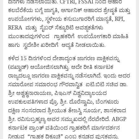
ದಿನಗಳು ನೆಡೆಸಲಾಯಿತು. CFTRI, FSSAI ನಿಂದ ಆಹಾರ
ಕಲಬೆರೆಕೆಯ ಬಗ್ಗೆ ಜಾಗೃತಿ, ಆರ್ಗಾನಿಕ್ ಆಹಾರದ ಶ್ರೇಷ್ಠತೆ ಮತ್ತು
ಉಪಯೋಗಗಳು, ಸ್ಥಳೀಯ ಕಸುಬುಗಾರರಿಗೆ ಮಾನ್ಯತೆ, RPI,
RERA ಮತ್ತು ಸೈಬರ್ ಸೆಕ್ಯೂರಿಟಿ ಅವಶ್ಯಕತೆಗಳು
ಮುಂತಾದವುಗಳಿಂದ ಗ್ರಾಹಕರಿಗೆ ಉಪಯೋಗಕಾರಿ ಮಾಹಿತಿ
ಹಾಗು ಸ್ವದೇಶೀ ಖರೀದಿಗೆ ಆದ್ಯತೆ ನೀಡಲಾಯಿತು.
ಕಳೆದ 15 ದಿನಗಳಿಂದ ದೇಶಾದ್ಯಂತ ಜಾಗರಣ ಪಾಕ್ಷಿಕವನ್ನು
(ಪಖ್ವಾಡ್) ಆಯೋಜಿಸಲಾಗಿತ್ತು. ಅದೇ ರೀತಿ ಕರ್ನಾಟಕ
ರಾಜ್ಯದಲ್ಲೂ ಜಾಗರಣ ಪಾಕ್ಷಿಕವನ್ನು ನಡೆಸಲಾಗಿದೆ. ಇಂದು ಅದರ
ಸಮಾರೋಪ ಸಮಾರಂಭ ಗೌರವಾನ್ವಿತ ಐಟಿ.ಬಿಟಿ ಸಚಿವ ಡಾ.
ಶ್ರೀ ಅಶ್ವತ್ಥನಾರಾಯಣ, ಪಿಇಎಸ್ ವಿಶ್ವವಿದ್ಯಾಲಯದ
ಉಪಕುಲಪತಿಗಳಾದ ಪ್ರೊ. ಶ್ರೀ. ದೊರೆಸ್ವಾಮಿ, ಬೆಂಗಳೂರು
ದಕ್ಷಿಣ ಸಂಸದರಾದ ಶ್ರೀಯುತ ತೇಜಸ್ವಿ ಸೂರ್ಯ, ಶಾಸಕರಾದ
ಶ್ರೀ. ರವಿಸುಬ್ರಹ್ಮಣ್ಯ ಅವರ ಸಮ್ಮುಖದಲ್ಲಿ ನೆರವೇರಿದೆ. ABGP
ಕರ್ನಾಟಕ ಪ್ರಾಂತ್ ವತಿಯಿಂದ ಗ್ರಾಹಕರಿಗೆ ಮಾರ್ಗದರ್ಶನ
ನೀಡುವ “ಗ್ರಾಹಕ ದಿಕ್ಸೂಚಿ” ಎಂಬ ಕನ್ನಡದ ಪುಸ್ತಕವನ್ನು