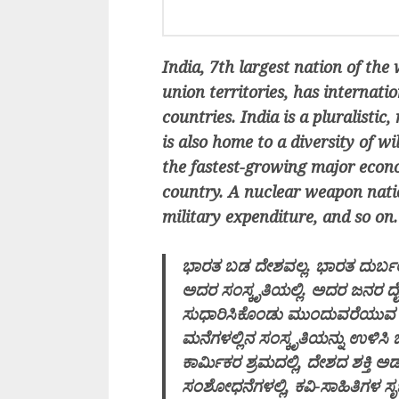
India, 7th largest nation of the 
union territories, has internat
countries. India is a pluralistic,
is also home to a diversity of w
the fastest-growing major econo
country. A nuclear weapon natio
military expenditure, and so on
ಭಾರತ ಬಡ ದೇಶವಲ್ಲ. ಭಾರತ ದುರ್ಬಲ
ಅದರ ಸಂಸ್ಕೃತಿಯಲ್ಲಿ. ಅದರ ಜನರ ದೈಹಿಕ ಮ
ಸುಧಾರಿಸಿಕೊಂಡು ಮುಂದುವರೆಯುವ ಸ
ಮನೆಗಳಲ್ಲಿನ ಸಂಸ್ಕೃತಿಯನ್ನು ಉಳಿಸಿ ಬ
ಕಾರ್ಮಿಕರ ಶ್ರಮದಲ್ಲಿ, ದೇಶದ ಶಕ್ತಿ ಅಡಗ
ಸಂಶೋಧನೆಗಳಲ್ಲಿ, ಕವಿ-ಸಾಹಿತಿಗಳ ಸೃಜ