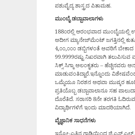
ಪಶುವೈದ್ಯ ಶಾಸ್ತ್ರದ ಪಿತಾಮಹ.
ಮುಂಬೈ ಡಬ್ಬಾವಾಲಾಗಳು
188೦ರಲ್ಲಿ ಆರಂಭವಾದ ಮುಂಬೈಯಲ್ಲಿ ಊ
ಅದೀಗ ಮ್ಯಾನೇಜ್‌ಮೆಂಟ್ ಜಗತ್ತಿನಲ್ಲಿ ಕು
4,೦೦,೦೦೦ ಡಬ್ಬಿಗಳಂತೆ ಅವರಿಗೆ ಬೇಕ
99.9999ರಷ್ಟು ನಿಖರವಾಗಿ ತಲುಪಿಸುವ ವ್
ಸಿಕ್ಸ್ ಸಿಗ್ಮಾ ಅಲಂಕೃತರು – ಹೆಚ್ಚಿನವರು ಅನ
ಮಾಡುವಂತಿದ್ದಾರೆ.ಇನ್ನೊಂದು ವಿಶೇಷವೆಂ
ಒಮ್ಮೆಯೂ ನಿರಶನ ಅಥವಾ ಮುಷ್ಕರ ಹೂಡಿಲ
ಪ್ರತಿಯೊಬ್ಬ ಡಬ್ಬಾವಾಲಾನೂ ಸಹ ಪಾಲುದಾರ
ದೊರೆತಿದೆ. ಸರಾಸರಿ 8ನೇ ತರಗತಿ ಓದಿ
ವಿದ್ಯಾರ್ಥಿಗಳಿಗೆ ಇಂದು ಮಾದರಿಯಾಗಿದೆ.
ವೈಜ್ಞಾನಿಕ ಸಾಧನೆಗಳು
ಇಸ್ರೋ-ಎತ್ತಿನ ಗಾಡಿಯಿಂದ ಜಿ.ಎಸ್.ಎಲ್.