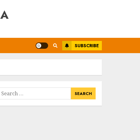
RA
SUBSCRIBE
earch
or: