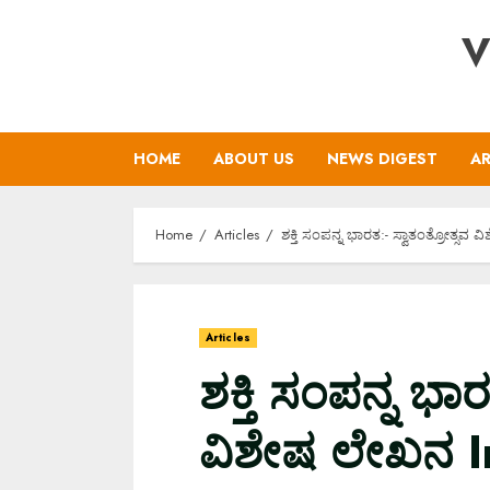
Skip
V
to
content
HOME
ABOUT US
NEWS DIGEST
AR
Home
Articles
ಶಕ್ತಿ ಸಂಪನ್ನ ಭಾರತ:- ಸ್ವಾತಂತ್ರೋತ್ಸ
Articles
ಶಕ್ತಿ ಸಂಪನ್ನ ಭಾರ
ವಿಶೇಷ ಲೇಖನ 