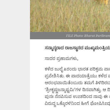
FILE Photo: Bharat Parikrama
ಸನ್ಮಾನ್ಯರಾದ ರಾಜಸ್ಥಾನದ ಮುಖ್ಯಮಂತ್ರಿಯ
ಸಾದರ ಪ್ರಣಾಮಗಳು,
ಕಳೆದ ಜುಲೈ ೩ರಂದು ಭಾರತ ಪರಿಕ್ರಮ ಪಾದಯ
ಪ್ರವೇಶಿಸಿತು. ಈ ಪಾದಯಾತ್ರೆಯು ಕಳೆದ 
ಆರಂಭವಾಯಿತೆಂಬುದು ತಮಗೆ ತಿಳಿದಿರಬಹುದ
‘ಶ್ರೀಕೃಷ್ಣಜನ್ಮಾಷ್ಟಮಿ’ಗಳ ದಿನವಾಗಿತ್ತು.
ಪುನಃ ನೆನಪಿಸುವ ಉzಶದಿಂದ ನಾವು ಈ ಯಾ
ವಿರುದ್ಧ ಒಕ್ಕೊರಳಿನಿಂದ ಹೀಗೆ ಘೋಷಿಸಿzವು