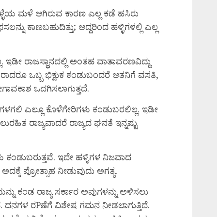
ೆಯ ಮಳೆ ಆಗಿರುವ ಕಾರಣ ಎಲ್ಲ ಕಡೆ ಹಸಿರು
ಸಲನ್ನು ಕಾಣಬಹುದಿತ್ತು; ಆದ್ದರಿಂದ ಹಳ್ಳಿಗಳಲ್ಲಿ ಎಲ್ಲ
ಲಿಲ್ಲ. ಇಡೀ ರಾಜಸ್ಥಾನದಲ್ಲಿ ಅಂತಹ ವಾತಾವರಣವಿದ್ದು
ಿ ಯಾರಾದರೂ ಒಬ್ಬ ಭಿಕ್ಷುಕ ಕಂಡುಬಂದರೆ ಆತನಿಗೆ ವಸತಿ,
ೋಗಾವಕಾಶ ಒದಗಿಸಲಾಗುತ್ತದೆ.
ಿಗಳಗಲಿ ಎಲ್ಲೂ ಕೊಳೆಗೇರಿಗಳು ಕಂಡುಬರಲಿಲ್ಲ. ಇಡೀ
ಸಲುರಹಿತ ರಾಜ್ಯವಾದರೆ ರಾಜ್ಯದ ಘನತೆ ಇನ್ನಷ್ಟು
ು ಕಂಡುಬರುತ್ತವೆ. ಇದೇ ಹಳ್ಳಿಗಳ ನಿಜವಾದ
 ಅದಕ್ಕೆ ಪ್ರೋತ್ಸಾಹ ನೀಡುವುದು ಅಗತ್ಯ.
ೆಯನ್ನು ಕಂಡ ರಾಜ್ಯ ಸರ್ಕಾರ ಅವುಗಳನ್ನು ಅಳಿಸಲು
. ದನಗಳ ರPಣೆಗೆ ವಿಶೇಷ ಗಮನ ನೀಡಲಾಗುತ್ತಿದೆ.