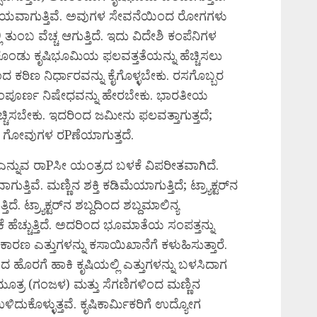
ಷಮಯವಾಗುತ್ತಿವೆ. ಅವುಗಳ ಸೇವನೆಯಿಂದ ರೋಗಗಳು
ಳಲ್ಲಿ ತುಂಬ ವೆಚ್ಚ ಆಗುತ್ತಿದೆ. ಇದು ವಿದೇಶಿ ಕಂಪೆನಿಗಳ
ೈಸಿಕೊಂಡು ಕೃಷಿಭೂಮಿಯ ಫಲವತ್ತತೆಯನ್ನು ಹೆಚ್ಚಿಸಲು
 ಕಠಿಣ ನಿರ್ಧಾರವನ್ನು ಕೈಗೊಳ್ಳಬೇಕು. ರಸಗೊಬ್ಬರ
ಂಪೂರ್ಣ ನಿಷೇಧವನ್ನು ಹೇರಬೇಕು. ಭಾರತೀಯ
ಚಿಸಬೇಕು. ಇದರಿಂದ ಜಮೀನು ಫಲವತ್ತಾಗುತ್ತದೆ;
ತು ಗೋವುಗಳ ರPಣೆಯಾಗುತ್ತದೆ.
ರ್ ಎನ್ನುವ ರಾPಸೀ ಯಂತ್ರದ ಬಳಕೆ ವಿಪರೀತವಾಗಿದೆ.
ತಿವೆ. ಮಣ್ಣಿನ ಶಕ್ತಿ ಕಡಿಮೆಯಾಗುತ್ತಿದೆ; ಟ್ರ್ಯಾಕ್ಟರ್‌ನ
ಟ್ರ್ಯಾಕ್ಟರ್‌ನ ಶಬ್ದದಿಂದ ಶಬ್ದಮಾಲಿನ್ಯ
ಳಕೆ ಹೆಚ್ಚುತ್ತಿದೆ. ಅದರಿಂದ ಭೂಮಾತೆಯ ಸಂಪತ್ತನ್ನು
 ಕಾರಣ ಎತ್ತುಗಳನ್ನು ಕಸಾಯಿಖಾನೆಗೆ ಕಳುಹಿಸುತ್ತಾರೆ.
ಿಯಿಂದ ಹೊರಗೆ ಹಾಕಿ ಕೃಷಿಯಲ್ಲಿ ಎತ್ತುಗಳನ್ನು ಬಳಸಿದಾಗ
ತ್ರ (ಗಂಜಳ) ಮತ್ತು ಸೆಗಣಿಗಳಿಂದ ಮಣ್ಣಿನ
ಉಳಿದುಕೊಳ್ಳುತ್ತವೆ. ಕೃಷಿಕಾರ್ಮಿಕರಿಗೆ ಉದ್ಯೋಗ