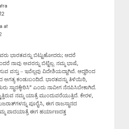
a at
2
ು ಭಾರತವನ್ನು ಬಿಟ್ಟುಹೋದರು; ಆದರೆ
ೆ ನಾವು ಅವರನ್ನು ಬಿಟ್ಟಿಲ್ಲ. ನಮ್ಮ ಭಾಷೆ,
್ತು – ಇವೆಲ್ಲವು ವಿದೇಶಿಯದ್ದಾಗಿವೆ. ಆದ್ದರಿಂದ
ಾದ ಅಗತ್ಯ ಕಂಡುಬಂದಿದೆ. ಭಾರತವನ್ನು ತಿಳಿಯಿರಿ,
ಗುರು ಸ್ಥಾನಕ್ಕೇರಿಸಿ” ಎಂದು ನಾವೀಗ ನೆನಪಿಸಿಬೇಕಾಗಿದೆ.
್ತಿರುವ ನಮ್ಮ ಯಾತ್ರೆ ಮುಂದುವರೆಯುತ್ತಿದೆ. ಕೇರಳ,
ುಜರಾತ್‌ಗಳನ್ನು ಪೂರೈಸಿ, ಈಗ ರಾಜಸ್ಥಾನದ
ನಮ್ಮ ಪಾದಯಾತ್ರೆ ಈಗ ಹರ್ಯಾಣದತ್ತ