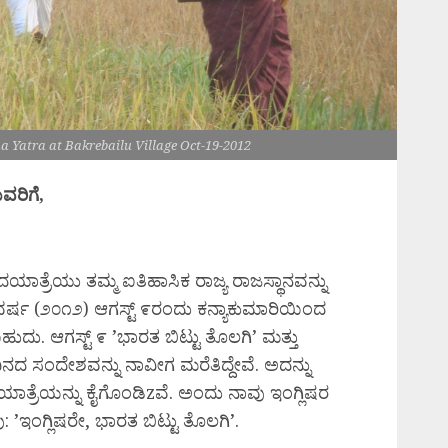
 Yatra at Bakrebailu Village Oct-19-2012
ವರಿಗೆ,
ಾತ್ರೆಯು ತಮ್ಮ ಐತಿಹಾಸಿಕ ರಾಜ್ಯ ರಾಜಸ್ಥಾನವನ್ನು
ವರ್ಷ (೨೦೧೨) ಆಗಸ್ಟ್ ೯ರಂದು ಕನ್ಯಾಕುಮಾರಿಯಿಂದ
ು. ಆಗಸ್ಟ್ ೯ ’ಭಾರತ ಬಿಟ್ಟು ತೊಲಗಿ’ ಮತ್ತು
 ಆ ದಿನದ ಸಂದೇಶವನ್ನು ನಾವೀಗ ಮರೆತಿದ್ದೇವೆ. ಅದನ್ನು
ತ್ರೆಯನ್ನು ಕೈಗೊಂಡಿzವೆ. ಅಂದು ನಾವು ಇಂಗ್ಲಿಷರ
: ’ಇಂಗ್ಲಿಷರೇ, ಭಾರತ ಬಿಟ್ಟು ತೊಲಗಿ’.