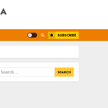
RA
SUBSCRIBE
earch
or: