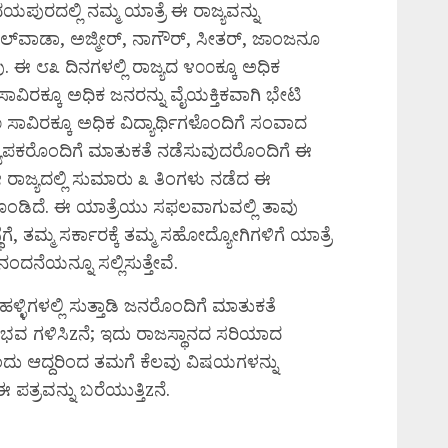
ುರದಲ್ಲಿ ನಮ್ಮ ಯಾತ್ರೆ ಈ ರಾಜ್ಯವನ್ನು
ೀಲ್‌ವಾಡಾ, ಅಜ್ಮೀರ್, ನಾಗೌರ್, ಸೀತರ್, ಜಾಂಜನೂ
ು. ಈ ೮೩ ದಿನಗಳಲ್ಲಿ ರಾಜ್ಯದ ೪೦೦ಕ್ಕೂ ಅಧಿಕ
ಿರಕ್ಕೂ ಅಧಿಕ ಜನರನ್ನು ವೈಯಕ್ತಿಕವಾಗಿ ಭೇಟಿ
ಸಾವಿರಕ್ಕೂ ಅಧಿಕ ವಿದ್ಯಾರ್ಥಿಗಳೊಂದಿಗೆ ಸಂವಾದ
ಯಾಪಕರೊಂದಿಗೆ ಮಾತುಕತೆ ನಡೆಸುವುದರೊಂದಿಗೆ ಈ
ಈ ರಾಜ್ಯದಲ್ಲಿ ಸುಮಾರು ೩ ತಿಂಗಳು ನಡೆದ ಈ
ಣಗೊಂಡಿದೆ. ಈ ಯಾತ್ರೆಯು ಸಫಲವಾಗುವಲ್ಲಿ ತಾವು
ಥೆಗೆ, ತಮ್ಮ ಸರ್ಕಾರಕ್ಕೆ ತಮ್ಮ ಸಹೋದ್ಯೋಗಿಗಳಿಗೆ ಯಾತ್ರೆ
ಂದನೆಯನ್ನೂ ಸಲ್ಲಿಸುತ್ತೇವೆ.
ಹಳ್ಳಿಗಳಲ್ಲಿ ಸುತ್ತಾಡಿ ಜನರೊಂದಿಗೆ ಮಾತುಕತೆ
ನುಭವ ಗಳಿಸಿzನೆ; ಇದು ರಾಜಸ್ಥಾನದ ಸರಿಯಾದ
ಂದು ಆದ್ದರಿಂದ ತಮಗೆ ಕೆಲವು ವಿಷಯಗಳನ್ನು
 ಪತ್ರವನ್ನು ಬರೆಯುತ್ತಿzನೆ.