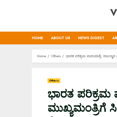
Skip
V
to
content
HOME
ABOUT US
NEWS DIGEST
AR
Home
Others
ಭಾರತ ಪರಿಕ್ರಮ ಪಾದಯಾತ್ರೆ: ರಾಜಸ್ಥಾನ
Others
ಭಾರತ ಪರಿಕ್ರಮ ಪ
ಮುಖ್ಯಮಂತ್ರಿಗೆ