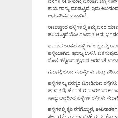
ದನಗಳ ರPಣೆ ಮತ್ತು ಪೋಷಣೆ ಬಗ್ಗೆ ಸರ್ಕಾರ
ಕಾರ್ಯವನ್ನು ಮಾಡುತ್ತಿದೆ. ಇದು ಅಭಿನಂದ
ಅನುಸರಿಸಬಹುದಾಗಿದೆ.
ರಾಜಸ್ಥಾನದ ಹಳ್ಳಿಗಳಲ್ಲಿ ತಮ್ಮ ಜನರ ಯಾವ
ಹರಿಯುತ್ತಿದೆಯೋ ನಿಜವಾಗಿ ಅದು ಭಗವ
ಭಾರತದ ಇಂತಹ ಹಳ್ಳಿಗಳ ಆತ್ಮವನ್ನು ರಾಜಸ್
ಹಳ್ಳಿಯಾಗಿದೆ. ಇದನ್ನು ಉಳಿಸಿ ಬೆಳೆಸುವುದ
ಮೇಲೆ ಪಟ್ಟಣದ ಪ್ರಭಾವ ಆಗದಂತೆ ಉಳಿಸಿಕ
ಗಮನಕ್ಕೆ ಬಂದ ಸಮಸ್ಯೆಗಳು ಮತ್ತು ಪರಿಹ
ಹಳ್ಳಿಗಳನ್ನು ಪರಸ್ಪರ ಜೋಡಿಸುವ ರಸ್ತೆಗಳು 
ಹಾಳಾಗಿವೆ; ಹೊಂಡ-ಗುಂಡಿಗಳಿಂದ ಕೂಡಿವೆ. 
ಸಾಧ್ಯ; ಆದ್ದರಿಂದ ಹಳ್ಳಿಗಳ ರಸ್ತೆಗಳು ಸುಧ
ಹಳ್ಳಿಗಳಲ್ಲಿ ಕೃಷಿ ರಸಗೊಬ್ಬರ, ಕೀಟನಾಶಕಗ
ಸರ್ಕಾರವೇ ಇವುಗಳ ಬಳಕೆಯನ್ನು ಪ್ರೋತ್ಸಾಹಿ