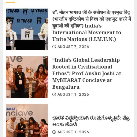
डॉ. मोहन भागवत जी के संबोधन के प्रमुख बिंदु
(भारतीय दृष्टिकोण से विश्व को एकजुट करने में
युवाओं की भूमिका) India’s
International Movement to
Unite Nations (I.I.M.U.N.)
AUGUST 7, 2026
“India’s Global Leadership
Rooted in Civilisational
Ethos”: Prof Anshu Joshi at
MyBHARAT Conclave at
Bengaluru
AUGUST 1, 2026
ಭಾರತ ವಿಶ್ವಶಕ್ತಿಯಾಗಿ ರೂಪುಗೊಳ್ಳುತ್ತಿದೆ: ಪ್ರೊ.
ಅಂಶು ಜೋಶಿ
AUGUST 1, 2026