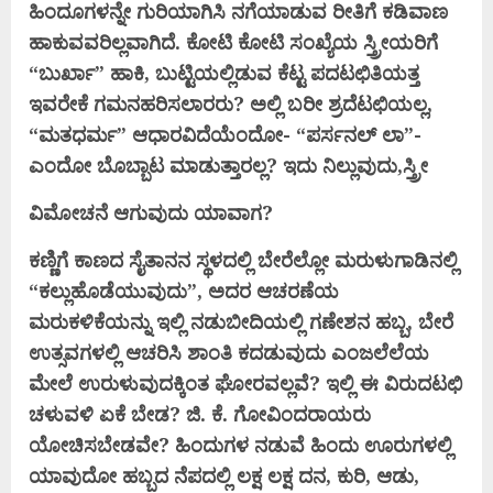
ಹಿಂದೂಗಳನ್ನೇ ಗುರಿಯಾಗಿಸಿ ನಗೆಯಾಡುವ ರೀತಿಗೆ ಕಡಿವಾಣ
ಹಾಕುವವರಿಲ್ಲವಾಗಿದೆ.
ಕೋಟಿ ಕೋಟಿ ಸಂಖ್ಯೆಯ ಸ್ತ್ರೀಯರಿಗೆ
“ಬುರ್ಖಾ” ಹಾಕಿ, ಬುಟ್ಟಿಯಲ್ಲಿಡುವ ಕೆಟ್ಟ ಪದಟಛಿತಿಯತ್ತ
ಇವರೇಕೆ ಗಮನಹರಿಸಲಾರರು? ಅಲ್ಲಿ ಬರೀ
ಶ್ರದೆಟಛಿಯಲ್ಲ,
“ಮತಧರ್ಮ” ಆಧಾರವಿದೆಯೆಂದೋ- “ಪರ್ಸನಲ್ ಲಾ”-
ಎಂದೋ ಬೊಬ್ಬಾಟ ಮಾಡುತ್ತಾರಲ್ಲ? ಇದು ನಿಲ್ಲುವುದು,ಸ್ತ್ರೀ
ವಿಮೋಚನೆ ಆಗುವುದು ಯಾವಾಗ?
ಕಣ್ಣಿಗೆ ಕಾಣದ ಸೈತಾನನ ಸ್ಥಳದಲ್ಲಿ ಬೇರೆಲ್ಲೋ ಮರುಳುಗಾಡಿನಲ್ಲಿ
“ಕಲ್ಲುಹೊಡೆಯುವುದು”, ಅದರ ಆಚರಣೆಯ
ಮರುಕಳಿಕೆಯನ್ನು ಇಲ್ಲಿ
ನಡುಬೀದಿಯಲ್ಲಿ ಗಣೇಶನ ಹಬ್ಬ, ಬೇರೆ
ಉತ್ಸವಗಳಲ್ಲಿ ಆಚರಿಸಿ ಶಾಂತಿ ಕದಡುವುದು ಎಂಜಲೆಲೆಯ
ಮೇಲೆ ಉರುಳುವುದಕ್ಕಿಂತ ಘೋರವಲ್ಲವೆ?
ಇಲ್ಲಿ ಈ ವಿರುದಟಛಿ
ಚಳುವಳಿ ಏಕೆ ಬೇಡ? ಜಿ. ಕೆ. ಗೋವಿಂದರಾಯರು
ಯೋಚಿಸಬೇಡವೇ? ಹಿಂದುಗಳ ನಡುವೆ ಹಿಂದು ಊರುಗಳಲ್ಲಿ
ಯಾವುದೋ
ಹಬ್ಬದ ನೆಪದಲ್ಲಿ ಲಕ್ಷ ಲಕ್ಷ ದನ, ಕುರಿ, ಆಡು,