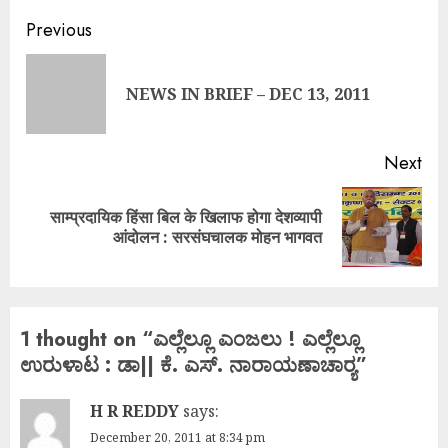
Continue
Previous
Reading
Pre
NEWS IN BRIEF – DEC 13, 2011
pos
Next
साम्प्रदायिक हिंसा बिल के खिलाफ होगा देशव्यापी
Next
आंदोलन : सरसंघचालक मोहन भागवत
post:
1 thought on “
ಎಲ್ಲೆಲ್ಲೂ ಎಂಜಲು ! ಎಲ್ಲೆಲ್ಲೂ
ಉರುಳಾಟ : ಡಾ|| ಕೆ. ಎಸ್. ನಾರಾಯಣಾಚಾರ‍್ಯ
”
H R REDDY
says:
December 20, 2011 at 8:34 pm