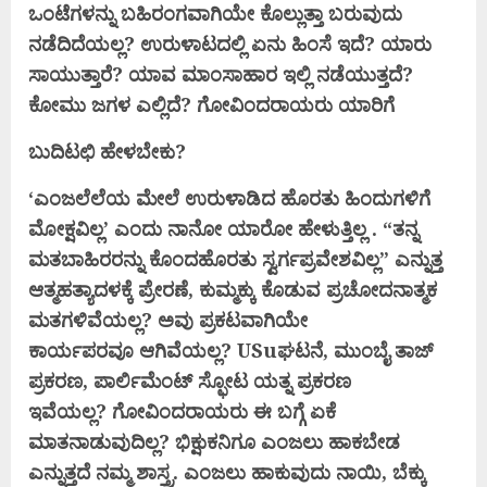
ಒಂಟೆಗಳನ್ನು ಬಹಿರಂಗವಾಗಿಯೇ ಕೊಲ್ಲುತ್ತಾ ಬರುವುದು
ನಡೆದಿದೆಯಲ್ಲ? ಉರುಳಾಟದಲ್ಲಿ ಏನು
ಹಿಂಸೆ ಇದೆ? ಯಾರು
ಸಾಯುತ್ತಾರೆ? ಯಾವ ಮಾಂಸಾಹಾರ ಇಲ್ಲಿ ನಡೆಯುತ್ತದೆ?
ಕೋಮು ಜಗಳ ಎಲ್ಲಿದೆ? ಗೋವಿಂದರಾಯರು ಯಾರಿಗೆ
ಬುದಿಟಛಿ ಹೇಳಬೇಕು?
‘ಎಂಜಲೆಲೆಯ ಮೇಲೆ ಉರುಳಾಡಿದ ಹೊರತು ಹಿಂದುಗಳಿಗೆ
ಮೋಕ್ಷವಿಲ್ಲ’ ಎಂದು ನಾನೋ ಯಾರೋ
ಹೇಳುತ್ತಿಲ್ಲ . “ತನ್ನ
ಮತಬಾಹಿರರನ್ನು ಕೊಂದಹೊರತು ಸ್ವರ್ಗಪ್ರವೇಶವಿಲ್ಲ” ಎನ್ನುತ್ತ
ಆತ್ಮಹತ್ಯಾದಳಕ್ಕೆ
ಪ್ರೇರಣೆ, ಕುಮ್ಮಕ್ಕು ಕೊಡುವ ಪ್ರಚೋದನಾತ್ಮಕ
ಮತಗಳಿವೆಯಲ್ಲ? ಅವು ಪ್ರಕಟವಾಗಿಯೇ
ಕಾರ್ಯಪರವೂ
ಆಗಿವೆಯಲ್ಲ? USuಘಟನೆ, ಮುಂಬೈ ತಾಜ್
ಪ್ರಕರಣ, ಪಾರ್ಲಿಮೆಂಟ್ ಸ್ಫೋಟ ಯತ್ನ ಪ್ರಕರಣ
ಇವೆಯಲ್ಲ?
ಗೋವಿಂದರಾಯರು ಈ ಬಗ್ಗೆ ಏಕೆ
ಮಾತನಾಡುವುದಿಲ್ಲ? ಭಿಕ್ಷುಕನಿಗೂ ಎಂಜಲು ಹಾಕಬೇಡ
ಎನ್ನುತ್ತದೆ ನಮ್ಮ
ಶಾಸ್ತ್ರ. ಎಂಜಲು ಹಾಕುವುದು ನಾಯಿ, ಬೆಕ್ಕು