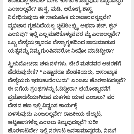
ಊಟದಲ್ಲಿ ಟೇಬಲ್ ಮೇಲೆ ಕುಳಿತು ಉಣ್ಣುವುದು ಒಬ್ಬರೊಬ್ಬರ
ಎಂಜಲಲ್ಲವೇ? ಶಾಸ್ತ್ರ, ಮಡಿ, ಆರೋಗ್ಯ ಶಾಸ್ತ್ರ
ನಿಷೇಧಿಸುವುದು
ಈ ಸಾಮೂಹಿಕ ದುರಾಚಾರವನ್ನಲ್ಲವೇ?
ವ್ಯಭಿಚಾರ ಗೃಹವಿದೆಯಲ್ಲ-ಚ್ಟಿಟಠಿeಛ್ಝಿ, ಅಥವಾ ಪಬ್, ಕ್ಲಬ್
ಎಂಬವು? ಇಲ್ಲಿ ಎಲ್ಲ ಮಾರಿಕೊಳ್ಳುವವರ
ಮೈ ಎಂಜಲಲ್ಲವೇ?
ಒಬ್ಬ ವೇಶ್ಯೆಯನ್ನಾದರೂ ವೇಶ್ಯಾಗೃಹದಿಂದ ಪಾರುಮಾಡುವ
ಯತ್ನವನ್ನು ನಿಮ್ಮ ಗುಂಪಿನವರೋ ನೀವೋ ಮಾಡಿದ್ದೀರಾ?
ಸ್ತ್ರೀವಿಮೋಚನಾ ಚಳುವಳಿಗಳು, ಬೇರೆ ಮತದವರ ಆಚರಣೆಗೆ
ಹೆದರುವುದೇಕೆ? “ಎಷ್ಟಾದರೂ ಹೆಂಡತಿಯರು, ಅಸಂಖ್ಯಾತ
ವೇಶ್ಯೆಯರು
ಇರಬಹುದೆಂಬುದು” ಎಂಜಲು ಹೊರಳಾಟವಲ್ಲವೆ?
ಈ ಬಗೆಯ ಗ್ರಂಥಗಳನ್ನು ಓದಿದ್ದೀರಾ?
ಭಯೋತ್ಪಾದನೆಗೆ
ಪ್ರಚೋದನೆಯಾಗಿರುವ ಮತಗಳು ಯಾರ ಎಂಜಲು? ಪರ
ದೇಶದ ಹಣ ಇಲ್ಲಿ ವಿಧ್ವಂಸ ಕಾರ್ಯಕ್ಕೆ
ಬಳಸುವುದು
ಎಂಜಲಲ್ಲವೇ? ರಾಜಕೀಯ ಚೆಲ್ಲಾಟ,
ಅಟ್ಟಹಾಸಗಳೆಲ್ಲ ಎಂಜಲು ತಿನ್ನುವುದಲ್ಲವೆ? ಬರೀ
ಹೊರಳಾಟವೇ? ಇಲ್ಲಿ ನರಳಾಟ ಜನಸಾಮಾನ್ಯರದು,
ನಿಮಗೆ