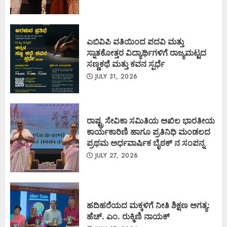
ಎಬಿವಿಪಿ ವತಿಯಿಂದ ಪದವಿ ಮತ್ತು
ಸ್ನಾತಕೋತ್ತರ ವಿದ್ಯಾರ್ಥಿಗಳಿಗೆ ರಾಜ್ಯಮಟ್ಟದ
ಸಣ್ಣಕಥೆ ಮತ್ತು ಕವನ ಸ್ಪರ್ಧೆ
JULY 31, 2026
ರಾಷ್ಟ್ರ ಸೇವಿಕಾ ಸಮಿತಿಯ ಅಖಿಲ ಭಾರತೀಯ
ಕಾರ್ಯಕಾರಿಣಿ ಹಾಗೂ ಪ್ರತಿನಿಧಿ ಮಂಡಲದ
ಪ್ರಥಮ ಅರ್ಧವಾರ್ಷಿಕ ಬೈಠಕ್ ನ ಸಂಪನ್ನ
JULY 27, 2026
ಹದಿಹರೆಯದ ಮಕ್ಕಳಿಗೆ ನೀತಿ ಶಿಕ್ಷಣ ಅಗತ್ಯ:
ಹೆಚ್. ಎಂ. ರುಕ್ಮಿಣಿ ನಾಯಕ್