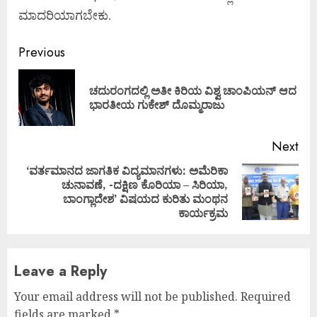
ಮಾದರಿಯಾಗಬೇಕು.
Continue
Previous
Reading
ಚದುರಂಗದಲ್ಲಿ ಅತೀ ಕಿರಿಯ ವಿಶ್ವ ಚಾಂಪಿಯನ್ ಆದ
Pre
ಭಾರತೀಯ ಗುಕೇಶ್ ದೊಮ್ಮರಾಜು
pos
Next
‘ವರ್ತಮಾನದ ಜಾಗತಿಕ ವಿದ್ಯಮಾನಗಳು: ಅಮೆರಿಕಾ
ಚುನಾವಣೆ, -ದಕ್ಷಿಣ ಕೊರಿಯಾ – ಸಿರಿಯಾ,
Next
ಬಾಂಗ್ಲಾದೇಶ’ ವಿಷಯದ ಕುರಿತು ಮಂಥನ
post:
ಕಾರ್ಯಕ್ರಮ
Leave a Reply
Your email address will not be published.
Required
fields are marked
*