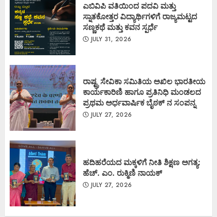
ಎಬಿವಿಪಿ ವತಿಯಿಂದ ಪದವಿ ಮತ್ತು
ಸ್ನಾತಕೋತ್ತರ ವಿದ್ಯಾರ್ಥಿಗಳಿಗೆ ರಾಜ್ಯಮಟ್ಟದ
ಸಣ್ಣಕಥೆ ಮತ್ತು ಕವನ ಸ್ಪರ್ಧೆ
JULY 31, 2026
ರಾಷ್ಟ್ರ ಸೇವಿಕಾ ಸಮಿತಿಯ ಅಖಿಲ ಭಾರತೀಯ
ಕಾರ್ಯಕಾರಿಣಿ ಹಾಗೂ ಪ್ರತಿನಿಧಿ ಮಂಡಲದ
ಪ್ರಥಮ ಅರ್ಧವಾರ್ಷಿಕ ಬೈಠಕ್ ನ ಸಂಪನ್ನ
JULY 27, 2026
ಹದಿಹರೆಯದ ಮಕ್ಕಳಿಗೆ ನೀತಿ ಶಿಕ್ಷಣ ಅಗತ್ಯ:
ಹೆಚ್. ಎಂ. ರುಕ್ಮಿಣಿ ನಾಯಕ್
JULY 27, 2026