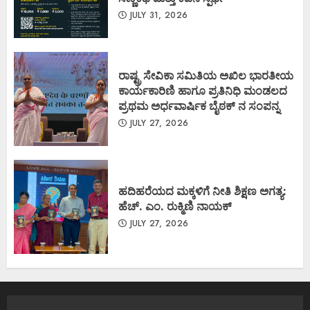
JULY 31, 2026
ರಾಷ್ಟ್ರ ಸೇವಿಕಾ ಸಮಿತಿಯ ಅಖಿಲ ಭಾರತೀಯ
ಕಾರ್ಯಕಾರಿಣಿ ಹಾಗೂ ಪ್ರತಿನಿಧಿ ಮಂಡಲದ
ಪ್ರಥಮ ಅರ್ಧವಾರ್ಷಿಕ ಬೈಠಕ್ ನ ಸಂಪನ್ನ
JULY 27, 2026
ಹದಿಹರೆಯದ ಮಕ್ಕಳಿಗೆ ನೀತಿ ಶಿಕ್ಷಣ ಅಗತ್ಯ:
ಹೆಚ್. ಎಂ. ರುಕ್ಮಿಣಿ ನಾಯಕ್
JULY 27, 2026