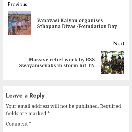
Continue
Previous
Reading
Vanavasi Kalyan organises
Pre
Sthapana Divas -Foundation Day
pos
Next
Massive relief work by RSS
Next
Swayamsevaks in storm hit TN
post:
Leave a Reply
Your email address will not be published.
Required
fields are marked
*
Comment
*