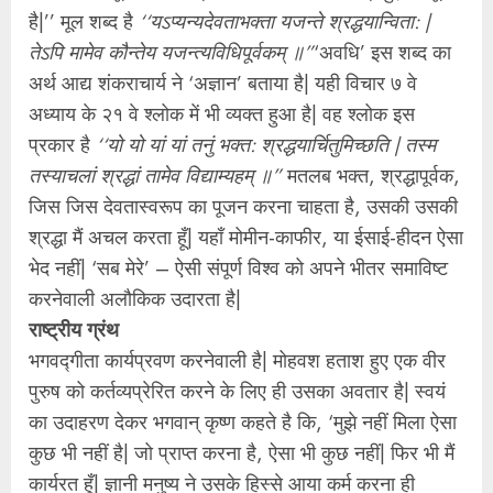
है|’’ मूल शब्द है
‘‘यऽप्यन्यदेवताभक्ता यजन्ते श्रद्धयान्विता: |
तेऽपि मामेव कौन्तेय यजन्त्यविधिपूर्वकम् ॥”
‘अवधि’ इस शब्द का
अर्थ आद्य शंकराचार्य ने ‘अज्ञान’ बताया है| यही विचार ७ वे
अध्याय के २१ वे श्‍लोक में भी व्यक्त हुआ है| वह श्‍लोक इस
प्रकार है
‘‘यो यो यां यां तनुं भक्त: श्रद्धयार्चितुमिच्छति | तस्म
तस्याचलां श्रद्धां तामेव विद्याम्यहम् ॥”
मतलब भक्त, श्रद्धापूर्वक,
जिस जिस देवतास्वरूप का पूजन करना चाहता है, उसकी उसकी
श्रद्धा मैं अचल करता हूँ| यहॉं मोमीन-काफीर, या ईसाई-हीदन ऐसा
भेद नहीं| ‘सब मेरे’ – ऐसी संपूर्ण विश्‍व को अपने भीतर समाविष्ट
करनेवाली अलौकिक उदारता है|
राष्ट्रीय ग्रंथ
भगवद्गीता कार्यप्रवण करनेवाली है| मोहवश हताश हुए एक वीर
पुरुष को कर्तव्यप्रेरित करने के लिए ही उसका अवतार है| स्वयं
का उदाहरण देकर भगवान् कृष्ण कहते है कि, ‘मुझे नहीं मिला ऐसा
कुछ भी नहीं है| जो प्राप्त करना है, ऐसा भी कुछ नहीं| फिर भी मैं
कार्यरत हूँ| ज्ञानी मनुष्य ने उसके हिस्से आया कर्म करना ही