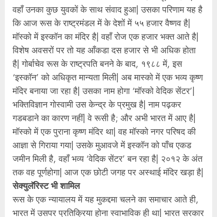
वहॉं उनका कुछ युवकों के साथ संवाद हुआ| उसका परिणाम यह है
कि आज रूस के राष्ट्रमंडल में के देशों में ५५ हजार वैष्णव है|
मॉस्को में इस्कॉन का मंदिर है| वहॉं रोज एक हजार भक्त आते है|
विशेष अवसरों पर तो यह आँकडा दस हजार से भी अधिक होता
है| गोर्बाचेव रूस के राष्ट्रपति बनने के बाद, १९८८ में, इस
‘इस्कॉन’ को अधिकृत मान्यता मिली| अब मास्को में एक भव्य कृष्ण
मंदिर बनाया जा रहा है| उसका नाम होगा ‘मॉस्को वेदिक सेंटर’|
भक्तिविज्ञान गोस्वामी उस केन्द्र के प्रमुख है| नाम पढ़कर
गडबडाने का कारण नहीं| वे रूसी है; और अभी भारत में आए है|
मॉस्को में एक पुराना कृष्ण मंदिर था| वह मॉस्को नगर परिषद की
आज्ञा से गिराया गया| उसके मुआवजे में इस्कॉन को पॉंच एकड
जमीन मिली है, वहॉं भव्य ‘वेदिक सेंटर’ बन रहा है| २०१२ के अंत
तक वह पूर्णहोगा| आज एक छोटी जगह पर अस्थाई मंदिर खड़ा है|
सेक्युलॅरिस्ट भी शामिल
रूस के एक न्यायालय में यह मुकद्दमा चलने का समाचार आते ही,
भारत में उसपर प्रतिक्रिया होना स्वाभाविक ही था| भारत सरकार