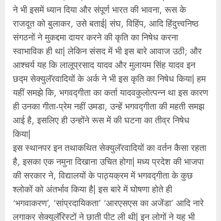
ने भी इसमें ध्यान दिया और संपूर्ण भारत की भावना, रूस के
राजदूत को बुलाकर, उसे बताई| संघ, विहिंप, आदि हिंदुत्त्वनिष्ठ
संगठनों ने मुकद्दमा दायर करने की कृति का निषेध करना
स्वाभाविक ही था| लेकिन संसद में भी इस बारे आवाज उठी; और
आश्‍चर्य यह कि लालूप्रसाद यादव और मुलायम सिंह यादव इन
छद्म सेक्युलॅरवादियों के अर्क ने भी इस कृति का निषेध किया| हम
यहीं समझे कि, भगवद्गीता का कर्ता यादवकुलोत्पन्न था इस कारण
ही उनका गीता-प्रेम नहीं उमडा, उन्हें भगवद्गीता की महती समझ
आई है, इसलिए ही उन्होंने रूस में की घटना का तीव्र निषेध
किया|
इस स्थानपर इन तथाकथित सेक्युलॅरवादियों का वर्तन कैसा रहता
है, इसका एक नमुना दिखाना उचित होगा| मध्य प्रदेश की भाजपा
की सरकार ने, विद्यालयों के पाठ्यक्रम में भगवद्गीता के कुछ
श्‍लोकों को अंतर्भाव किया है| इस बारे में घोषणा होते ही
‘भगवाकरण’, ‘सांप्रदायिकता’ ‘आरएसएस का अजेंडा’ आदि नारे
लगाकर सेक्युलॅरिस्टों ने छाती पीट ली थी| इन लोगों ने यह भी