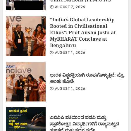
AUGUST 7, 2026
“India’s Global Leadership
Rooted in Civilisational
Ethos”: Prof Anshu Joshi at
MyBHARAT Conclave at
Bengaluru
AUGUST 1, 2026
ಭಾರತ ವಿಶ್ವಶಕ್ತಿಯಾಗಿ ರೂಪುಗೊಳ್ಳುತ್ತಿದೆ: ಪ್ರೊ.
ಅಂಶು ಜೋಶಿ
AUGUST 1, 2026
ಎಬಿವಿಪಿ ವತಿಯಿಂದ ಪದವಿ ಮತ್ತು
ಸ್ನಾತಕೋತ್ತರ ವಿದ್ಯಾರ್ಥಿಗಳಿಗೆ ರಾಜ್ಯಮಟ್ಟದ
ಸಣ್ಣಕಥೆ ಮತ್ತು ಕವನ ಸ್ಪರ್ಧೆ