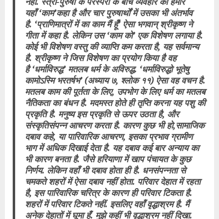
नहीं. स्त्री-पुरुषों के परस्परों के बीच व्यवहार को हमारे
यहॉं ‘काम’कहा है और चार पुरुषार्थों में उसका भी अंतर्भाव
है. ‘प्राणिमात्रों में का काम मैं हूँ’ ऐसा भगवान् श्रीकृष्ण ने
गीता में कहा है. लेकिन उस ‘काम को’ एक विशेषण लगाया है.
कोई भी विशेषण वस्तु की व्याप्ति कम करता है, यह सर्वमान्य
है. श्रीकृष्ण ने जिस विशेषण का प्रयोग किया है वह
है ‘धर्माविरुद्ध’ मतलब धर्म के अविरुद्ध. ‘धर्माविरुद्धो भूतेषु
कामोऽस्मि भरतर्षभ’ (अध्याय ७, श्‍लोक ११) ऐसा वह वचन है.
मतलब काम की पूर्तता के लिए, उपभोग के लिए धर्म का मतलब
नैतिकता का बंधन है. मदमस्त होते ही तृप्ति करना यह पशु की
प्रकृति है. मनुष्य इस प्रकृति से ऊपर उठता है, और
संस्कृतिसंपन्न आचरण करता है. कारण कुछ भी हो,सामाजिक
दबाव कहे, या पारिवारिक आचरण, इसका प्रभाव ग्रामीण
भाग में अधिक दिखाई देता है. यह दबाव कई बार अन्याय का
भी कारण बनता है. जैसे हरियाणा में खाप पंचायत के कुछ
निर्णय. लेकिन वहॉं भी दबाव होता ही है. धनसंपन्नता से
चमकते शहरों में ऐसा दबाव नहीं होता. परिवार देहात में रहता
है, इस पारिवारिक चरित्र के कारण ही परिवार टिकता है.
शहरों में परिवार टिकते नहीं. इसलिए वहॉं वृद्धाश्रम है. मैं
अनेक देहातों में घूमा हूँ. मुझे कहीं भी वृद्धाश्रम नहीं दिखा.