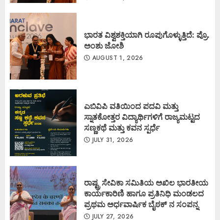
ಭಾರತ ವಿಶ್ವಶಕ್ತಿಯಾಗಿ ರೂಪುಗೊಳ್ಳುತ್ತಿದೆ: ಪ್ರೊ.
ಅಂಶು ಜೋಶಿ
AUGUST 1, 2026
ಎಬಿವಿಪಿ ವತಿಯಿಂದ ಪದವಿ ಮತ್ತು
ಸ್ನಾತಕೋತ್ತರ ವಿದ್ಯಾರ್ಥಿಗಳಿಗೆ ರಾಜ್ಯಮಟ್ಟದ
ಸಣ್ಣಕಥೆ ಮತ್ತು ಕವನ ಸ್ಪರ್ಧೆ
JULY 31, 2026
ರಾಷ್ಟ್ರ ಸೇವಿಕಾ ಸಮಿತಿಯ ಅಖಿಲ ಭಾರತೀಯ
ಕಾರ್ಯಕಾರಿಣಿ ಹಾಗೂ ಪ್ರತಿನಿಧಿ ಮಂಡಲದ
ಪ್ರಥಮ ಅರ್ಧವಾರ್ಷಿಕ ಬೈಠಕ್ ನ ಸಂಪನ್ನ
JULY 27, 2026