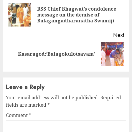
Reading
RSS Chief Bhagwat’s condolence
Pre
message on the demise of
pos
Balagangadharanatha Swamiji
Next
Next
Kasaragod:’Balagokulotsavam’
post:
Leave a Reply
Your email address will not be published.
Required
fields are marked
*
Comment
*