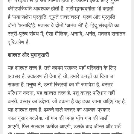
है. ‘प्रकृति’से ही सब निर्मिति होती है. लेकिन इसके लिए ‘पुरुष
की’उपस्थिति आवश्यक होती है. श्रीमद्भगवद्गीता भी कहती
है ‘मयाध्यक्षेण प्रकृति: सूयते सचराचरम्’. पुरुष और प्रकृति
दोनों ‘अनादि’है. मतलब वे दोनों ‘अनंत भी’ है. हिंदू संस्कृति का
स्त्री-पुरुष संबंध में, ऐसा मौलिक, अनादि, अनंत, मतलब सनातन
दृष्टिकोण है.
शाश्‍वत और युगानुसारी
यह शाश्‍वत तत्त्व है. उसे कायम रखकर यहॉं परिवर्तन के लिए
अवसर है. उदाहरण ही देना हो तो, हमारे कपड़ों का दिया जा
सकता है. मनुष्य ने, उनमें स्त्रियों का भी समावेश है, वस्त्र
परिधान करना, यह शाश्‍वत तत्त्व है. पशु वस्त्र परिधान नहीं
करते. वस्त्र का उद्देश्य, जो ढकना है वह ढका जाना चाहिए यह है.
यह शाश्‍वत तत्त्व है. ढकने वाले वस्त्र का आकार-प्रकार
कालानुसार बदलेगा. नौ गज की जगह पॉंच गज की साडी
आएगी, फिर सलवार-कमीज आएगी, उसके बाद जीन्स और शर्ट