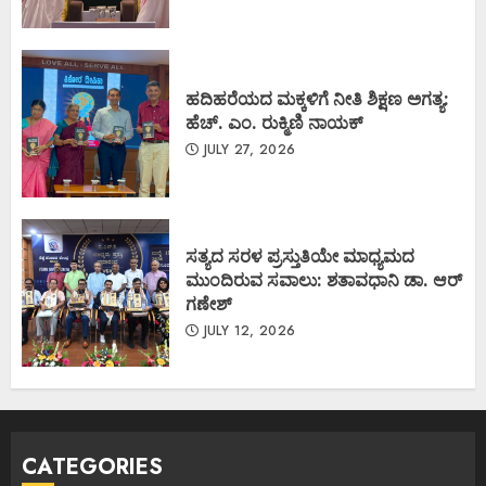
ಹದಿಹರೆಯದ ಮಕ್ಕಳಿಗೆ ನೀತಿ ಶಿಕ್ಷಣ ಅಗತ್ಯ:
ಹೆಚ್. ಎಂ. ರುಕ್ಮಿಣಿ ನಾಯಕ್
JULY 27, 2026
ಸತ್ಯದ ಸರಳ ಪ್ರಸ್ತುತಿಯೇ ಮಾಧ್ಯಮದ
ಮುಂದಿರುವ ಸವಾಲು: ಶತಾವಧಾನಿ ಡಾ. ಆರ್
ಗಣೇಶ್
JULY 12, 2026
CATEGORIES