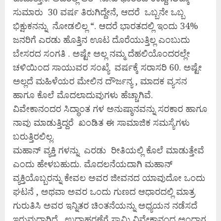
ಸುಮಾರು 30 ವರ್ಷ ತಿರುಗಿದ್ದೇನೆ, ಆದರೆ ಒಬ್ಬನೇ ಒಬ್ಬ
ಭಿಕ್ಷುಕನನ್ನು ನೋಡಲಿಲ್ಲ “. ಆದರೆ ಭಾರತದಲ್ಲಿ ಇಂದು 34%
ಜನರಿಗೆ ಎರಡು ಹೊತ್ತಿನ ಊಟ ದೊರೆಯುತ್ತಿಲ್ಲ ಎಂಬುದು
ಬೇಸರದ ಸಂಗತಿ . ಅಷ್ಟೇ ಅಲ್ಲ ನಮ್ಮ ದೆಹಲಿಯೊಂದರಲ್ಲೇ
ಚಳಿಯಿಂದ ಸಾಯುವರ ಸಂಖ್ಯೆ ವರ್ಷಕ್ಕೆ ಸರಾಸರಿ 60. ಅಷ್ಟೇ
ಅಲ್ಲದೆ ಮಹಿಳೆಯರ ಮೇಲಿನ ದೌರ್ಜನ್ಯ , ಮಾದಕ ವ್ಯಸನ
ಹಾಗೂ ಕೊಲೆ ಮೊದಲಾದುವುಗಳು ಹೆಚ್ಚಾಗಿವೆ.
ವಿವೇಕಾನಂದರ ಸಿದ್ಧಾಂತ ಗಳ ಅನುಷ್ಠಾನವನ್ನು ಸರಕಾರ ಹಾಗೂ
ನಾವು ಮಾಡುತ್ತಿದ್ದರೆ ಖಂಡಿತ ಈ ಸಾಮಾಜಿಕ ಸಮಸ್ಯೆಗಳು
ಬರುತ್ತಿರಲಿಲ್ಲ.
ಮಹಾನ್ ವ್ಯಕ್ತಿ ಗಳನ್ನು ಎರಡು ರೀತಿಯಲ್ಲಿ ಕೊಲೆ ಮಾಡುತ್ತೇವೆ
ಎಂದು ಹೇಳಬಹುದು. ಮೊದಲನೆಯದಾಗಿ ಮಹಾನ್
ವ್ಯಕ್ತಿಯೊಬ್ಬರನ್ನು ಕೇವಲ ಅವರ ಜೀವನದ ಯಾವುದೋ ಒಂದು
ಘಟನೆ , ಅಥವಾ ಅವರ ಒಂದು ಗುಣದ ಆಧಾರದಲ್ಲಿ ಮಾತ್ರ
ಗುರುತಿಸಿ ಅವರ ಇನ್ನಿತರ ಚಿಂತನೆಯನ್ನು ಅಧ್ಯಯನ ನಡೆಸದೆ
ಇರುವುದಾಗಿದೆ . ಉದಾಹರಣೆಗೆ ಸ್ವಾಮಿ ವಿವೇಕಾನಂದ ಅಂದಾಗ