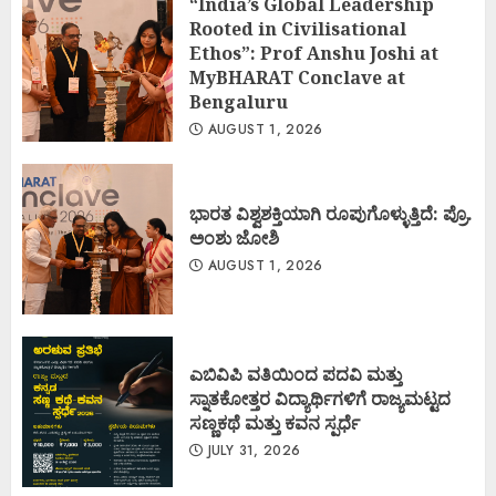
“India’s Global Leadership
Rooted in Civilisational
Ethos”: Prof Anshu Joshi at
MyBHARAT Conclave at
Bengaluru
AUGUST 1, 2026
ಭಾರತ ವಿಶ್ವಶಕ್ತಿಯಾಗಿ ರೂಪುಗೊಳ್ಳುತ್ತಿದೆ: ಪ್ರೊ.
ಅಂಶು ಜೋಶಿ
AUGUST 1, 2026
ಎಬಿವಿಪಿ ವತಿಯಿಂದ ಪದವಿ ಮತ್ತು
ಸ್ನಾತಕೋತ್ತರ ವಿದ್ಯಾರ್ಥಿಗಳಿಗೆ ರಾಜ್ಯಮಟ್ಟದ
ಸಣ್ಣಕಥೆ ಮತ್ತು ಕವನ ಸ್ಪರ್ಧೆ
JULY 31, 2026