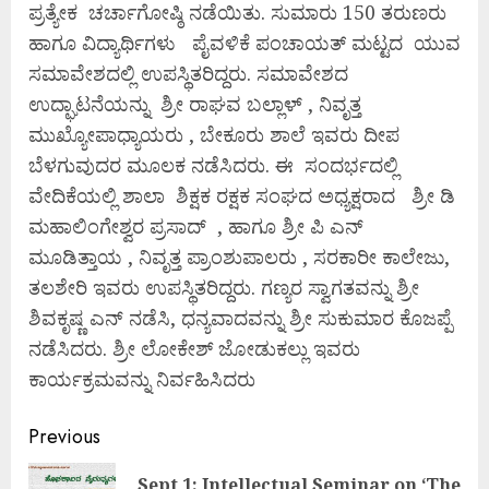
ಪ್ರತ್ಯೇಕ ಚರ್ಚಾಗೋಷ್ಠಿ ನಡೆಯಿತು. ಸುಮಾರು 150 ತರುಣರು
ಹಾಗೂ ವಿದ್ಯಾರ್ಥಿಗಳು ಪೈವಳಿಕೆ ಪಂಚಾಯತ್ ಮಟ್ಟದ ಯುವ
ಸಮಾವೇಶದಲ್ಲಿ ಉಪಸ್ಥಿತರಿದ್ದರು. ಸಮಾವೇಶದ
ಉದ್ಘಾಟನೆಯನ್ನು ಶ್ರೀ ರಾಘವ ಬಲ್ಲಾಳ್ , ನಿವೃತ್ತ
ಮುಖ್ಯೋಪಾಧ್ಯಾಯರು , ಬೇಕೂರು ಶಾಲೆ ಇವರು ದೀಪ
ಬೆಳಗುವುದರ ಮೂಲಕ ನಡೆಸಿದರು. ಈ ಸಂದರ್ಭದಲ್ಲಿ
ವೇದಿಕೆಯಲ್ಲಿ ಶಾಲಾ ಶಿಕ್ಷಕ ರಕ್ಷಕ ಸಂಘದ ಅಧ್ಯಕ್ಷರಾದ ಶ್ರೀ ಡಿ
ಮಹಾಲಿಂಗೇಶ್ವರ ಪ್ರಸಾದ್ , ಹಾಗೂ ಶ್ರೀ ಪಿ ಎನ್
ಮೂಡಿತ್ತಾಯ , ನಿವೃತ್ತ ಪ್ರಾಂಶುಪಾಲರು , ಸರಕಾರೀ ಕಾಲೇಜು,
ತಲಶೇರಿ ಇವರು ಉಪಸ್ಥಿತರಿದ್ದರು. ಗಣ್ಯರ ಸ್ವಾಗತವನ್ನು ಶ್ರೀ
ಶಿವಕೃಷ್ಣ ಎನ್ ನಡೆಸಿ, ಧನ್ಯವಾದವನ್ನು ಶ್ರೀ ಸುಕುಮಾರ ಕೊಜಪ್ಪೆ
ನಡೆಸಿದರು. ಶ್ರೀ ಲೋಕೇಶ್ ಜೋಡುಕಲ್ಲು ಇವರು
ಕಾರ್ಯಕ್ರಮವನ್ನು ನಿರ್ವಹಿಸಿದರು
Continue
Previous
Reading
Sept 1: Intellectual Seminar on ‘The