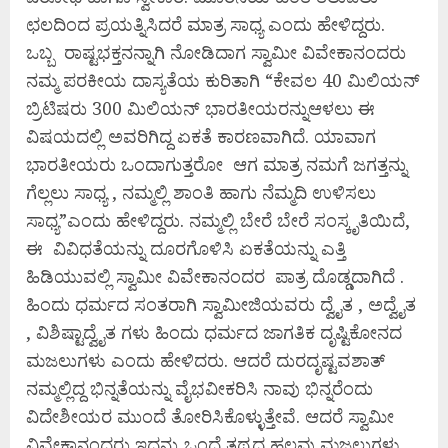
ಛಲದಿಂದ ಪ್ರಯತ್ನಿಸಿದರೆ ಮಾತ್ರ ಸಾಧ್ಯ ಎಂದು ಹೇಳಿದ್ದರು.
ಒಬ್ಬ ರಾಷ್ಟಭಕ್ತನನ್ನಾಗಿ ನೋಡಿದಾಗ ಸ್ವಾಮೀ ವಿವೇಕಾನಂದರು
ನಮ್ಮ ಪರಕೀಯ ದಾಸ್ಯತೆಯ ಕುರಿತಾಗಿ “ಕೇವಲ 40 ಮಿಲಿಯನ್
ಬ್ರಿಟಿಷರು 300 ಮಿಲಿಯನ್ ಭಾರತೀಯರನ್ನುಆಳಲು ಈ
ವಿಷಯದಲ್ಲಿ ಅವರಿಗಿದ್ದ ಏಕತೆ ಕಾರಣವಾಗಿದೆ. ಯಾವಾಗ
ಭಾರತೀಯರು ಒಂದಾಗುತ್ತರೋ ಆಗ ಮಾತ್ರ ನಮಗೆ ಜಗತ್ತನ್ನು
ಗೆಲ್ಲಲು ಸಾಧ್ಯ , ನಮ್ಮಲ್ಲಿ ಶಾಂತಿ ಹಾಗು ನೆಮ್ಮದಿ ಉಳಿಸಲು
ಸಾಧ್ಯ”ಎಂದು ಹೇಳಿದ್ದರು. ನಮ್ಮಲ್ಲಿ ಬೇರೆ ಬೇರೆ ಸಂಸ್ಕೃತಿಯಿದೆ,
ಈ ವಿವಿಧತೆಯನ್ನು ದೂರಗೊಳಿಸಿ ಏಕತೆಯನ್ನು ಎತ್ತಿ
ಹಿಡಿಯುವಲ್ಲಿ ಸ್ವಾಮೀ ವಿವೇಕಾನಂದರ ಪಾತ್ರ ದೊಡ್ಡದಾಗಿದೆ .
ಹಿಂದು ಧರ್ಮದ ಸಂತರಾಗಿ ಸ್ವಾಮೀಜಿಯವರು ದ್ವೈತ , ಅದ್ವೈತ
, ವಿಶಿಷ್ಟಾದ್ವೈತ ಗಳು ಹಿಂದು ಧರ್ಮದ ಜಾಗತಿಕ ದೃಷ್ಟಿಕೋನದ
ಮಜಲುಗಳು ಎಂದು ಹೇಳಿದರು. ಆದರೆ ದುರದೃಷ್ಟವಶಾತ್
ನಮ್ಮಲ್ಲಿದ್ದ ಭಿನ್ನತೆಯನ್ನು ವೈಭವೀಕರಿಸಿ ನಾವು ಭಿನ್ನರೆಂದು
ವಿದೇಶೀಯರ ಮುಂದೆ ತೋರಿಸಿಕೊಳ್ಳುತ್ತೇವೆ. ಆದರೆ ಸ್ವಾಮೀ
ವಿವೇಕಾನಂದರು ಇದನ್ನು ಒಂದೆ ತಥ್ಯದ ಹಲವು ಮಜಲುಗಳು