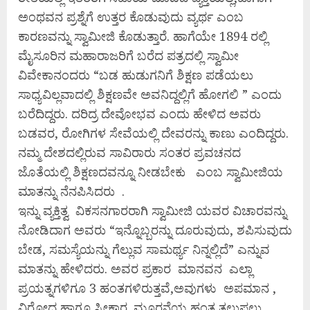
ಅಂಥವನ ಪ್ರಶ್ನೆಗೆ ಉತ್ತರ ಕೊಡುವುದು ವ್ಯರ್ಥ ಎಂಬ
ಕಾರಣವನ್ನು ಸ್ವಾಮೀಜಿ ಕೊಡುತ್ತಾರೆ. ಹಾಗೆಯೇ 1894 ರಲ್ಲಿ
ಮೈಸೂರಿನ ಮಹಾರಾಜರಿಗೆ ಬರೆದ ಪತ್ರದಲ್ಲಿ ಸ್ವಾಮೀ
ವಿವೇಕಾನಂದರು “ಬಡ ಹುಡುಗನಿಗೆ ಶಿಕ್ಷಣ ಪಡೆಯಲು
ಸಾಧ್ಯವಿಲ್ಲವಾದಲ್ಲಿ ಶಿಕ್ಷಣವೇ ಅವನಿದ್ದಲ್ಲಿಗೆ ಹೋಗಲಿ ” ಎಂದು
ಬರೆದಿದ್ದರು. ದರಿದ್ರ ದೇವೋಭವ ಎಂದು ಹೇಳಿದ ಅವರು
ಬಡವರ, ರೋಗಿಗಳ ಸೇವೆಯಲ್ಲಿ ದೇವರನ್ನು ಕಾಣು ಎಂದಿದ್ದರು.
ನಮ್ಮ ದೇಶದಲ್ಲಿರುವ ಸಾವಿರಾರು ಸಂತರ ಪ್ರವಚನದ
ಜೊತೆಯಲ್ಲಿ ಶಿಕ್ಷಣದವನ್ನೂ ನೀಡಬೇಕು ಎಂಬ ಸ್ವಾಮೀಜಿಯ
ಮಾತನ್ನು ನೆನಪಿಸಿದರು .
ಇನ್ನು ವ್ಯಕ್ತಿತ್ವ ವಿಕಸನಗಾರರಾಗಿ ಸ್ವಾಮೀಜಿ ಯವರ ವಿಚಾರವನ್ನು
ನೋಡಿದಾಗ ಅವರು “ಇನ್ನೊಬ್ಬರನ್ನು ದೂರುವುದು, ಶಪಿಸುವುದು
ಬೇಡ, ಸಮಸ್ಯೆಯನ್ನು ಗೆಲ್ಲುವ ಸಾಮರ್ಥ್ಯ ನಿನ್ನಲ್ಲಿದೆ” ಎನ್ನುವ
ಮಾತನ್ನು ಹೇಳಿದರು. ಅವರ ಪ್ರಕಾರ ಮಾನವನ ಎಲ್ಲಾ
ಪ್ರಯತ್ನಗಳಿಗೂ 3 ಹಂತಗಳಿರುತ್ತವೆ,ಅವುಗಳು ಅಪಮಾನ ,
ವಿರೋಧ ಹಾಗೂ ಸ್ವೀಕಾರ. ಮೂರನೆಯ ಹಂತ ತಲುಪಲು