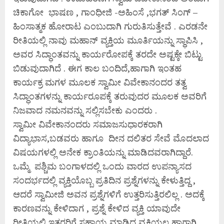
ಚಿಕಾಗೋ ಭಾಷಣ , ಗಾಂಧೀಜಿ -ಅಹಿಂಸೆ ,ಭಗತ್ ಸಿಂಗ್ –
ಹಿಂಸಾತ್ಮಕ ಹೋರಾಟ ಎಂಬುದಾಗಿ ಗುರುತಿಸುತ್ತೇವೆ . ಎರಡನೇ
ರೀತಿಯಲ್ಲಿ ನಾವು ಮಹಾನ್ ವ್ಯಕ್ತಿಯ ಮೂರ್ತಿಯನ್ನು ಸ್ಥಾಪಿಸಿ ,
ಅವರ ಸಿದ್ಧಾಂತವನ್ನು ಕಾರ್ಯರೋಪಕ್ಕೆ ತರದೇ ಅಷ್ಟಕ್ಕೇ ಬಿಟ್ಟು
ಬಿಡುವುದಾಗಿದೆ . ಈಗ ಕಾಲ ಬಂದಿದೆ,ಹಾಗಾಗಿ ಇಂತಹ
ಕಾರ್ಯಕ್ರ ಮಗಳ ಮೂಲಕ ಸ್ವಾಮೀ ವಿವೇಕಾನಂದರ ತತ್ವ
ಸಿದ್ಧಾಂತಗಳನ್ನು ಕಾರ್ಯರೂಪಕ್ಕೆ ತರುವುದರ ಮೂಲಕ ಅವರಿಗೆ
ನಿಜವಾದ ನಮನವನ್ನು ಸಲ್ಲಿಸಬೇಕು ಎಂದರು .
ಸ್ವಾಮೀ ವಿವೇಕಾನಂದರು ಸಮಾಜಸುಧಾರಕರಾಗಿ
ವಿದ್ಯಾಭಾಸ,ಬಡವರು ಹಾಗೂ ದೀನ ದಲಿತರ ಸೇವೆ ಮೊದಲಾದ
ವಿಷಯಗಳಲ್ಲಿ ಅನೇಕ ಕ್ರಾಂತಿಯನ್ನು ಮಾಡಿದವರಾಗಿದ್ದಾರೆ.
ಒಮ್ಮೆ ಪಶ್ಚಿಮ ಬಂಗಾಳದಲ್ಲಿ ಒಂದು ವಾರದ ಉಪನ್ಯಾಸದ
ಸಂದರ್ಭದಲ್ಲಿ ವ್ಯಕ್ತಿಯೊಬ್ಬ ಪ್ರತಿದಿನ ಪ್ರಶ್ನೆಗಳನ್ನು ಕೇಳುತ್ತಿದ್ದ ,
ಆದರೆ ಸ್ವಾಮೀಜಿ ಅವನ ಪ್ರಶ್ನೆಗಳಿಗೆ ಉತ್ತರಿಸುತ್ತಿರಲಿಲ್ಲ . ಅದಕ್ಕೆ
ಕಾರಣವನ್ನು ಕೇಳಿದಾಗ , ಪ್ರಶ್ನೆ ಕೇಳಿದ ವ್ಯಕ್ತಿ ಯಾವುದೇ
ರೀತಿಯಲ್ಲಿ ಇತರರಿಗೆ ಸಹಾಯ ಮಾಡಿದ ವ್ಯಕ್ತಿಯಲ್ಲ,ಹಾಗಾಗಿ