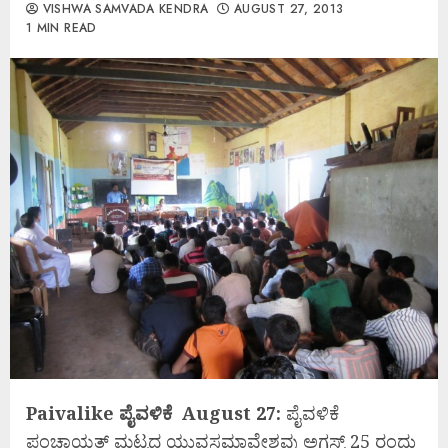
VISHWA SAMVADA KENDRA
AUGUST 27, 2013
1 MIN READ
Paivalike ಪೈವಳಿಕೆ August 27:
ಪೈವಳಿಕೆ
ಪಂಚಾಯತ್ ಮಟ್ಟದ ಯುವಸಮಾವೇಶವು ಅಗಸ್ಟ್ 25 ರಂದು