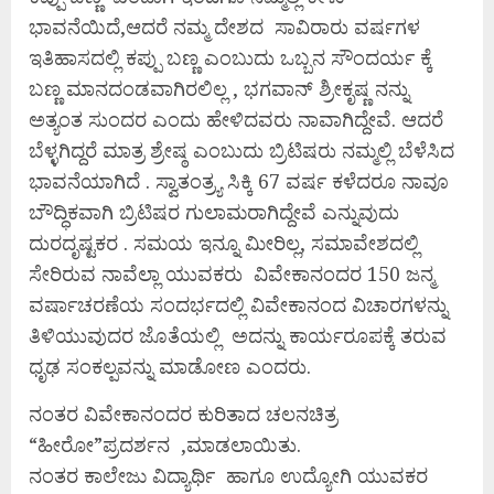
ಭಾವನೆಯಿದೆ,ಆದರೆ ನಮ್ಮ ದೇಶದ ಸಾವಿರಾರು ವರ್ಷಗಳ
ಇತಿಹಾಸದಲ್ಲಿ ಕಪ್ಪು ಬಣ್ಣ ಎಂಬುದು ಒಬ್ಬನ ಸೌಂದರ್ಯ ಕ್ಕೆ
ಬಣ್ಣ ಮಾನದಂಡವಾಗಿರಲಿಲ್ಲ , ಭಗವಾನ್ ಶ್ರೀಕೃಷ್ಣ ನನ್ನು
ಅತ್ಯಂತ ಸುಂದರ ಎಂದು ಹೇಳಿದವರು ನಾವಾಗಿದ್ದೇವೆ. ಆದರೆ
ಬೆಳ್ಳಗಿದ್ದರೆ ಮಾತ್ರ ಶ್ರೇಷ್ಠ ಎಂಬುದು ಬ್ರಿಟಿಷರು ನಮ್ಮಲ್ಲಿ ಬೆಳೆಸಿದ
ಭಾವನೆಯಾಗಿದೆ . ಸ್ವಾತಂತ್ರ್ಯ ಸಿಕ್ಕಿ 67 ವರ್ಷ ಕಳೆದರೂ ನಾವೂ
ಬೌದ್ಧಿಕವಾಗಿ ಬ್ರಿಟಿಷರ ಗುಲಾಮರಾಗಿದ್ದೇವೆ ಎನ್ನುವುದು
ದುರದೃಷ್ಟಕರ . ಸಮಯ ಇನ್ನೂ ಮೀರಿಲ್ಲ, ಸಮಾವೇಶದಲ್ಲಿ
ಸೇರಿರುವ ನಾವೆಲ್ಲಾ ಯುವಕರು ವಿವೇಕಾನಂದರ 150 ಜನ್ಮ
ವರ್ಷಾಚರಣೆಯ ಸಂದರ್ಭದಲ್ಲಿ ವಿವೇಕಾನಂದ ವಿಚಾರಗಳನ್ನು
ತಿಳಿಯುವುದರ ಜೊತೆಯಲ್ಲಿ ಅದನ್ನು ಕಾರ್ಯರೂಪಕ್ಕೆ ತರುವ
ಧೃಢ ಸಂಕಲ್ಪವನ್ನು ಮಾಡೋಣ ಎಂದರು.
ನಂತರ ವಿವೇಕಾನಂದರ ಕುರಿತಾದ ಚಲನಚಿತ್ರ
“ಹೀರೋ”ಪ್ರದರ್ಶನ ,ಮಾಡಲಾಯಿತು.
ನಂತರ ಕಾಲೇಜು ವಿದ್ಯಾರ್ಥಿ ಹಾಗೂ ಉದ್ಯೋಗಿ ಯುವಕರ