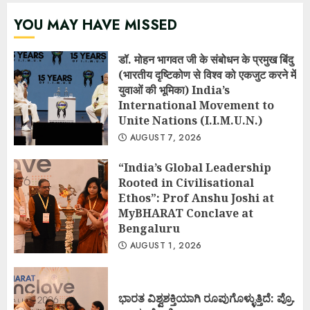
YOU MAY HAVE MISSED
डॉ. मोहन भागवत जी के संबोधन के प्रमुख बिंदु
(भारतीय दृष्टिकोण से विश्व को एकजुट करने में
युवाओं की भूमिका) India’s
International Movement to
Unite Nations (I.I.M.U.N.)
AUGUST 7, 2026
“India’s Global Leadership
Rooted in Civilisational
Ethos”: Prof Anshu Joshi at
MyBHARAT Conclave at
Bengaluru
AUGUST 1, 2026
ಭಾರತ ವಿಶ್ವಶಕ್ತಿಯಾಗಿ ರೂಪುಗೊಳ್ಳುತ್ತಿದೆ: ಪ್ರೊ.