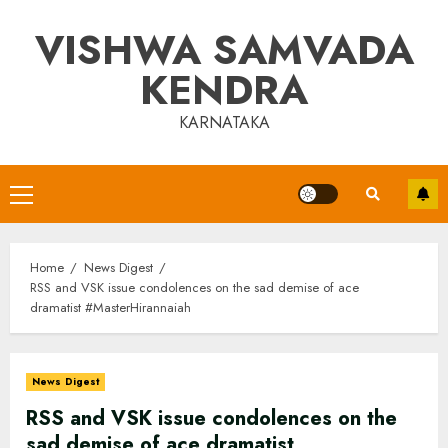
Skip
VISHWA SAMVADA
to
content
KENDRA
KARNATAKA
Primary
Menu
Home
News Digest
RSS and VSK issue condolences on the sad demise of ace
dramatist #MasterHirannaiah
News Digest
RSS and VSK issue condolences on the
sad demise of ace dramatist