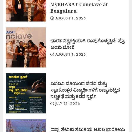
MyBHARAT Conclave at
Bengaluru
AUGUST 1, 2026
ಭಾರತ ವಿಶ್ವಶಕ್ತಿಯಾಗಿ ರೂಪುಗೊಳ್ಳುತ್ತಿದೆ: ಪ್ರೊ.
ಅಂಶು ಜೋಶಿ
AUGUST 1, 2026
ಎಬಿವಿಪಿ ವತಿಯಿಂದ ಪದವಿ ಮತ್ತು
ಸ್ನಾತಕೋತ್ತರ ವಿದ್ಯಾರ್ಥಿಗಳಿಗೆ ರಾಜ್ಯಮಟ್ಟದ
ಸಣ್ಣಕಥೆ ಮತ್ತು ಕವನ ಸ್ಪರ್ಧೆ
JULY 31, 2026
ರಾಷ್ಟ್ರ ಸೇವಿಕಾ ಸಮಿತಿಯ ಅಖಿಲ ಭಾರತೀಯ