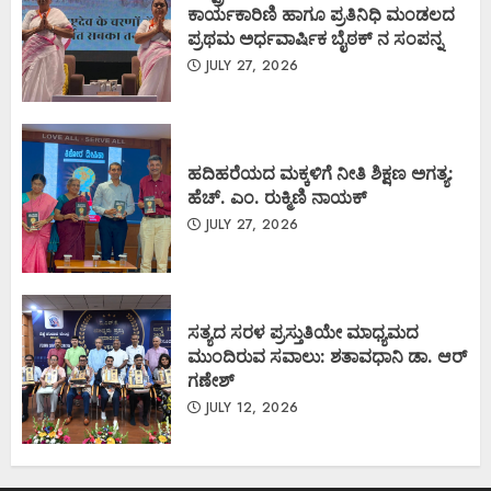
ಕಾರ್ಯಕಾರಿಣಿ ಹಾಗೂ ಪ್ರತಿನಿಧಿ ಮಂಡಲದ
ಪ್ರಥಮ ಅರ್ಧವಾರ್ಷಿಕ ಬೈಠಕ್ ನ ಸಂಪನ್ನ
JULY 27, 2026
ಹದಿಹರೆಯದ ಮಕ್ಕಳಿಗೆ ನೀತಿ ಶಿಕ್ಷಣ ಅಗತ್ಯ:
ಹೆಚ್. ಎಂ. ರುಕ್ಮಿಣಿ ನಾಯಕ್
JULY 27, 2026
ಸತ್ಯದ ಸರಳ ಪ್ರಸ್ತುತಿಯೇ ಮಾಧ್ಯಮದ
ಮುಂದಿರುವ ಸವಾಲು: ಶತಾವಧಾನಿ ಡಾ. ಆರ್
ಗಣೇಶ್
JULY 12, 2026