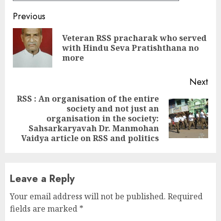
Continue
Previous
Reading
Veteran RSS pracharak who served
Pre
with Hindu Seva Pratishthana no
pos
more
Next
RSS : An organisation of the entire
society and not just an
Next
organisation in the society:
post:
Sahsarkaryavah Dr. Manmohan
Vaidya article on RSS and politics
Leave a Reply
Your email address will not be published.
Required
fields are marked
*