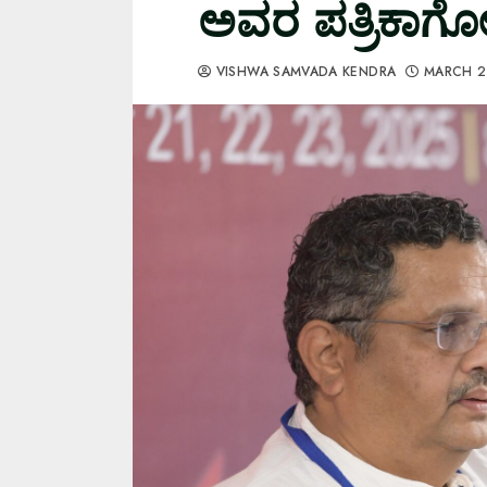
ಅವರ ಪತ್ರಿಕಾಗೋ
VISHWA SAMVADA KENDRA
MARCH 2