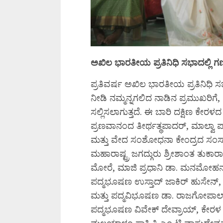
ಅಖಿಲ ಭಾರತೀಯ ಪ್ರತಿನಿಧಿ ಸಭಾದಲ್ಲಿ ಗಣ್ಯ
ಪ್ರತಿವರ್ಷ ಅಖಿಲ ಭಾರತೀಯ ಪ್ರತಿನಿಧಿ ಸಭಾದ
ನೀಡಿ ನಮ್ಮನ್ನಗಲಿದ ನಾಡಿನ ಪ್ರಮುಖರಿಗೆ, ಆ
ಸಲ್ಲಿಸಲಾಗುತ್ತದೆ. ಈ ಬಾರಿ ದಕ್ಷಿಣ ಕೇರಳ
ಪ್ರಣವಾನಂದ ತೀರ್ಥತ್ಥಪಾದರ್, ಮಾಲ್ವಾ 
ಮತ್ತು ವೇದ ಸಂಶೋಧನಾ ಕೇಂದ್ರದ ಸಂಸ್
ಮಹಾರಾಷ್ಟ್ರ ಜಗದ್ಗುರು ಶ್ರೀಶಾಂತ ತು
ಮೋರೆ, ಮಾಜಿ ಪ್ರಧಾನಿ ಡಾ. ಮನಮೋಹನ್ ಸಿ
ಪದ್ಮಭೂಷಣ ಉಸ್ತಾದ್ ಜಾಕಿರ್ ಹುಸೇನ್, 
ಮತ್ತು ಪದ್ಮವಿಭೂಷಣ ಡಾ. ರಾಜಗೋಪಾಲ್
ಪದ್ಮಭೂಷಣ ವಿವೇಕ್ ದೇವ್ರಾಯ್, ಕೇರಳ ಉತ್ತರ
ಮಲಯಾಳಂ ಸಾಹಿತಿ ಎಂ ಟಿ ವಾಸುದೇವನ್