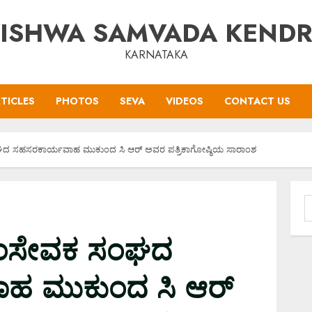
ISHWA SAMVADA KEND
KARNATAKA
TICLES
PHOTOS
SEVA
VIDEOS
CONTACT US
ಂಘದ ಸಹಸರಕಾರ್ಯವಾಹ ಮುಕುಂದ ಸಿ ಆರ್ ಅವರ ಪತ್ರಿಕಾಗೋಷ್ಠಿಯ ಸಾರಾಂಶ
S
f
ವಯಂಸೇವಕ ಸಂಘದ
ಹ ಮುಕುಂದ ಸಿ ಆರ್