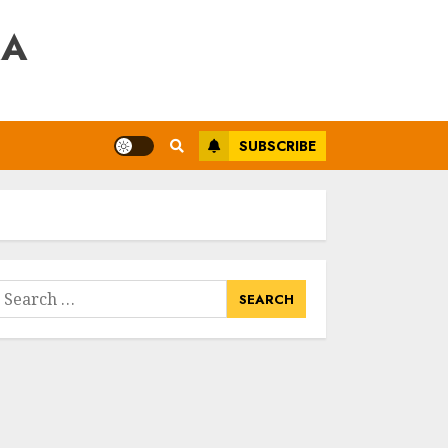
RA
SUBSCRIBE
earch
or: