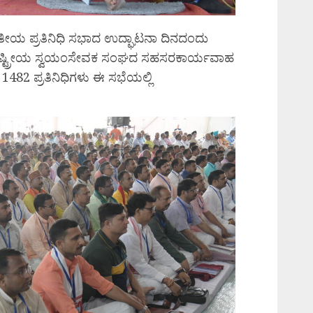
ತೀಯ ಪ್ರತಿನಿಧಿ ಸಭಾದ ಉದ್ಘಾಟನಾ ದಿನದಂದು
ಸಿ ರಾಷ್ಟ್ರೀಯ ಸ್ವಯಂಸೇವಕ ಸಂಘದ ಸಹಸರಕಾರ್ಯವಾಹ
1482 ಪ್ರತಿನಿಧಿಗಳು ಈ ಸಭೆಯಲ್ಲಿ