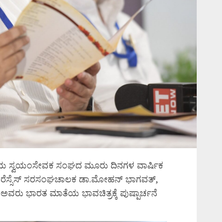
್ರೀಯ ಸ್ವಯಂಸೇವಕ ಸಂಘದ ಮೂರು ದಿನಗಳ ವಾರ್ಷಿಕ
 ಆರೆಸ್ಸೆಸ್ ಸರಸಂಘಚಾಲಕ ಡಾ.ಮೋಹನ್ ಭಾಗವತ್,
ವರು ಭಾರತ ಮಾತೆಯ ಭಾವಚಿತ್ರಕ್ಕೆ ಪುಷ್ಪಾರ್ಚನೆ