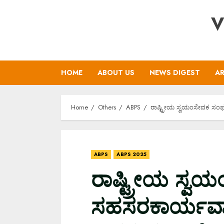
Skip
V
to
content
HOME
ABOUT US
NEWS DIGEST
AR
Home
Others
ABPS
ರಾಷ್ಟ್ರೀಯ ಸ್ವಯಂಸೇವಕ ಸ
ABPS
ABPS 2025
ರಾಷ್ಟ್ರೀಯ ಸ್
ಸಹಸರಕಾರ್ಯವಾ