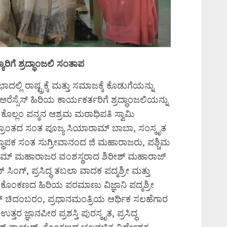
ರಿಗೆ ಶ್ರದ್ಧಾಂಜಲಿ ಸಂತಾಪ
ಲ್ಲಿ ರಾಷ್ಟ್ರಕ್ಕೆ ಮತ್ತು ಸಮಾಜಕ್ಕೆ ಕೊಡುಗೆಯನ್ನು
ರೆಸ್ಸೆಸ್ ಹಿರಿಯ ಕಾರ್ಯಕರ್ತರಿಗೆ ಶ್ರದ್ಧಾಂಜಲಿಯನ್ನು
ದ ಕೊಲ್ಲಂ ಪನ್ಮನ ಆಶ್ರಮ ಮಠಾಧಿಪತಿ ಸ್ವಾಮಿ
ಪ್ರಾಂತದ ಸಂತ ಪೂಜ್ಯ ಸಿಯಾರಾಮ್ ಬಾಬಾ, ಸಂಸ್ಕೃತ
ಥಾಪಕ ಸಂತ ಸುಗ್ರೀವಾನಂದ ಜಿ ಮಹಾರಾಜರು, ಪಶ್ಚಿಮ
ಕಾರಾಮ್ ಮಹಾರಾಜರ ವಂಶಸ್ಥರಾದ ಶಿರೀಶ್ ಮಹಾರಾಜ್
ಂಗ್, ಪ್ರಸಿದ್ಧ ತಬಲಾ ವಾದಕ ಪದ್ಮಶ್ರೀ ಮತ್ತು
ಕೊಂಕಣದ ಹಿರಿಯ ಪರಮಾಣು ವಿಜ್ಞಾನಿ ಪದ್ಮಶ್ರೀ
 ಚಿದಂಬರಂ, ಪ್ರಧಾನಮಂತ್ರಿಯ ಆರ್ಥಿಕ ಸಲಹೆಗಾರ
 ಜ್ಞಾನಪೀಠ ಪ್ರಶಸ್ತಿ ಪುರಸ್ಕೃತ, ಪ್ರಸಿದ್ಧ
 ನಾಯರ್, ಕೊಂಕಣದ ಚಲನಚಿತ್ರ ನಿರ್ದೇಶಕ