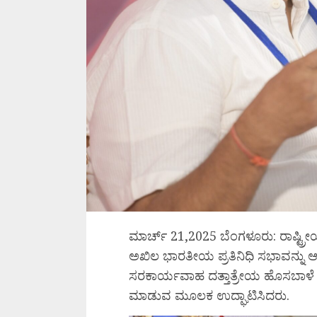
ಮಾರ್ಚ್ 21,2025 ಬೆಂಗಳೂರು: ರಾಷ್ಟ
ಅಖಿಲ ಭಾರತೀಯ ಪ್ರತಿನಿಧಿ ಸಭಾವನ್ನು
ಸರಕಾರ್ಯವಾಹ ದತ್ತಾತ್ರೇಯ ಹೊಸಬಾಳೆ ಅ
ಮಾಡುವ ಮೂಲಕ ಉದ್ಘಾಟಿಸಿದರು.