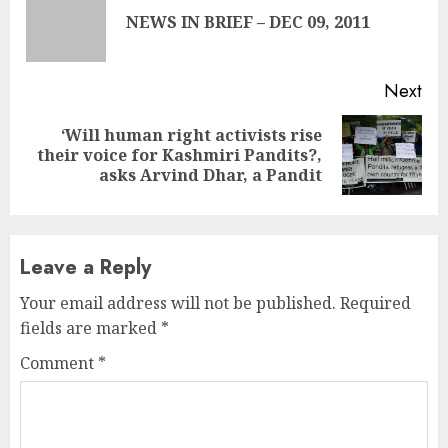
Reading
Pre
NEWS IN BRIEF – DEC 09, 2011
pos
Next
‘Will human right activists rise
Next
their voice for Kashmiri Pandits?,
post:
asks Arvind Dhar, a Pandit
Leave a Reply
Your email address will not be published.
Required
fields are marked
*
Comment
*