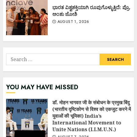
ಭಾರತ ವಿಶ್ವಶಕ್ತಿಯಾಗಿ ರೂಪುಗೊಳ್ಳುತ್ತಿದೆ: ಪ್ರೊ.
ಅಂಶು ಜೋಶಿ
AUGUST 1, 2026
Search
for:
YOU MAY HAVE MISSED
डॉ. मोहन भागवत जी के संबोधन के प्रमुख बिंदु
(भारतीय दृष्टिकोण से विश्व को एकजुट करने में
युवाओं की भूमिका) India’s
International Movement to
Unite Nations (I.I.M.U.N.)