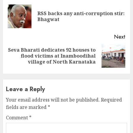
Reading
RSS backs any anti-corruption stir:
Pre
Bhagwat
pos
Next
Seva Bharati dedicates 92 houses to
Next
flood victims at Inamboodihal
post:
village of North Karnataka
Leave a Reply
Your email address will not be published.
Required
fields are marked
*
Comment
*