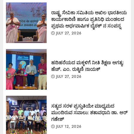
ರಾಷ್ಟ್ರ ಸೇವಿಕಾ ಸಮಿತಿಯ ಅಖಿಲ ಭಾರತೀಯ
ಕಾರ್ಯಕಾರಿಣಿ ಹಾಗೂ ಪ್ರತಿನಿಧಿ ಮಂಡಲದ
ಪ್ರಥಮ ಅರ್ಧವಾರ್ಷಿಕ ಬೈಠಕ್ ನ ಸಂಪನ್ನ
JULY 27, 2026
ಹದಿಹರೆಯದ ಮಕ್ಕಳಿಗೆ ನೀತಿ ಶಿಕ್ಷಣ ಅಗತ್ಯ:
ಹೆಚ್. ಎಂ. ರುಕ್ಮಿಣಿ ನಾಯಕ್
JULY 27, 2026
ಸತ್ಯದ ಸರಳ ಪ್ರಸ್ತುತಿಯೇ ಮಾಧ್ಯಮದ
ಮುಂದಿರುವ ಸವಾಲು: ಶತಾವಧಾನಿ ಡಾ. ಆರ್
ಗಣೇಶ್
JULY 12, 2026