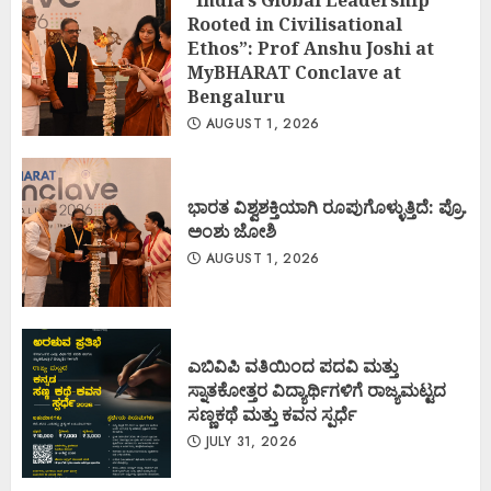
“India’s Global Leadership
Rooted in Civilisational
Ethos”: Prof Anshu Joshi at
MyBHARAT Conclave at
Bengaluru
AUGUST 1, 2026
ಭಾರತ ವಿಶ್ವಶಕ್ತಿಯಾಗಿ ರೂಪುಗೊಳ್ಳುತ್ತಿದೆ: ಪ್ರೊ.
ಅಂಶು ಜೋಶಿ
AUGUST 1, 2026
ಎಬಿವಿಪಿ ವತಿಯಿಂದ ಪದವಿ ಮತ್ತು
ಸ್ನಾತಕೋತ್ತರ ವಿದ್ಯಾರ್ಥಿಗಳಿಗೆ ರಾಜ್ಯಮಟ್ಟದ
ಸಣ್ಣಕಥೆ ಮತ್ತು ಕವನ ಸ್ಪರ್ಧೆ
JULY 31, 2026