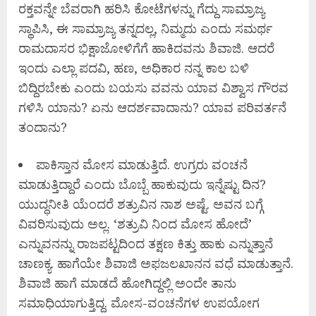
ರಕ್ತವನ್ನೇ ಬೆವರಾಗಿ ಹರಿಸಿ ಕೋಟೆಗಳನ್ನು ಗೆದ್ದು ಸಾಮ್ರಾಜ್ಯ
ಸ್ಥಾಪಿಸಿ, ಈ ಸಾಮ್ರಾಜ್ಯ ತನ್ನದಲ್ಲ, ನಿಮ್ಮದು ಎಂದು ಸಮರ್ಥ
ರಾಮದಾಸರ ಭಿಕ್ಷಾಜೋಳಿಗೆಗೆ ಹಾಕಿದವನು ಶಿವಾಜಿ. ಆದರೆ
ಇಂದು ಎಲ್ಲಾ ಪದವಿ, ಹಣ, ಅಧಿಕಾರ ನನ್ನ ಕಾಲ ಬಳಿ
ಬಿದ್ದಿರಬೇಕು ಎಂದು ಬಯಸು ವವನು ಯಾವ ವಿಶ್ವಾಸ ಗೌರವ
ಗಳಿಸಿ ಯಾನು? ಏನು ಆದರ್ಶವಾದಾನು? ಯಾವ ಪರಿವರ್ತನೆ
ತಂದಾನು?
ಪಾಕಿಸ್ತಾನ ಮೋಸ ಮಾಡುತ್ತಿದೆ. ಉಗ್ರರು ವಂಚನೆ
ಮಾಡುತ್ತಿದ್ದಾರೆ ಎಂದು ಬೊಬ್ಬೆ ಹಾಕುವುದು ಇನ್ನೆಷ್ಟು ದಿನ?
ಯುದ್ಧನೀತಿ ಯೆಂದರೆ ಶತ್ರುವಿನ ನಾಶ ಅಷ್ಟೆ. ಅವನ ಬಗ್ಗೆ
ವಿವರಿಸುವುದು ಅಲ್ಲ. ‘ಶತ್ರುವಿ ನಿಂದ ಮೋಸ ಹೋದೆ’
ಎನ್ನುವನನ್ನು ರಾಜಪಟ್ಟದಿಂದ ತಕ್ಷಣ ಕಿತ್ತು ಹಾಕು ಎನ್ನುತ್ತಾನೆ
ಚಾಣಕ್ಯ. ಹಾಗೆಯೇ ಶಿವಾಜಿ ಅಫಜಲಖಾನನ ವಧೆ ಮಾಡುತ್ತಾನೆ.
ಶಿವಾಜಿ ಹಾಗೆ ಮಾಡದೆ ಹೋಗಿದ್ದಲ್ಲಿ ಅಂದೇ ತಾನು
ಸಮಾಧಿಯಾಗುತ್ತಿದ್ದ. ಮೋಸ-ವಂಚನೆಗಳ ಉಪಯೋಗ