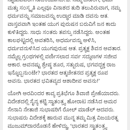
ಮತ್ತು ಸಂಸ್ಕೃತಿ ಎಲ್ಲವೂ ವಿನಾಶದ ತುದಿ ತಲುಪಿರುವಾಗ, ನಮ್ಮ
ಧರ್ಮವನ್ನು ಸಮಾಜವನ್ನು ಉದ್ಧಾರ ಮಾಡಿ ದವನು ಆತ.
ವಾಸ್ತವವಾಗಿ ಇಂತಹ ಯುಗ ಪುರುಷನ ಬರುವಿಗೆ ಜನ ಕಾದು
ಕುಳಿತಿದ್ದರು. ಸಾಧು ಸಂತರು ತಪಸ್ಸು ನಡೆಸಿದ್ದರು. ಅಂತಹ
ಕಾಲಘಟ್ಟದಲ್ಲಿ ಅವತರಿಸಿ, ಅಧರ್ಮವನ್ನು ಅಳಿಸಿ,
ಧರ್ಮವನುಳಿಸಿದ ಯುಗಪುರುಷ ಆತ. ಪ್ರತ್ಯಕ್ಷ ಶಿವನ ಅವತಾರ.
ನಮ್ಮೆಲ್ಲ ಗ್ರಂಥಗಳಲ್ಲಿ ವರ್ಣಿಸಲಾದ ಸರ್ವ ಸದ್ಗುಣಗಳ ಸಜೀವ
ಆಕಾರ. ಅವನಷ್ಟು ಶ್ರೇಷ್ಠ ಶೂರ, ಸತ್ಪುರುಷ, ಭಗವದ್ಭಕ್ತ ರಾಜ
ಇನ್ನೊಬ್ಬನುಂಟೇ? ಭಾರತದ ಆತ್ಮಚೇತನದ ಪ್ರತ್ಯಕ್ಷ ರೂಪ
ಅವನು. ಭಾರತದ ಭವಿತವ್ಯದ ಆಶಾದೀಪ ಅವನು!’
ಯೋಗಿ ಅರವಿಂದರ ಕಾವ್ಯ ಪ್ರತಿಭೆಗೂ ಶಿವಾಜಿ ಪ್ರೇಣೆಯಾದರು.
ವಿದೇಶದಲ್ಲಿ ಸೈನ್ಯ ಕಟ್ಟಿ ಸ್ವಾತಂತ್ರ್ಯ ಹೋರಾಟ ನಡೆಸಿದ ಅಮರ
ಸೇನಾನಿ ನೇತಾಜಿ ಸುಭಾಷರಿಗೆ ರೋಲ್ ಮಾಡೆಲ್ ಆದವರು.
ಸುಭಾಷರು ವಿದೇಶಕ್ಕೆ ಹಾರುವ ಮುನ್ನ ತಮ್ಮ ಮಿತ್ರ ವಿಜಯರತ್ನ
ಮುಜುಮ್‌ದಾರರೊಡನೆ ಹೇಳಿದ್ದು, ‘ಭಾರತದ ಸ್ವಾತಂತ್ರ್ಯ