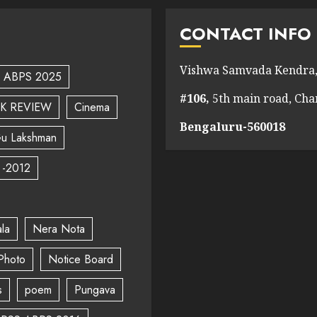
CONTACT INFO
Vishwa Samvada Kendra,
ABPS 2025
#106,
5th main road, Ch
K REVIEW
Cinema
Bengaluru-560018
u Lakshman
 -2012
la
Nera Nota
Photo
Notice Board
s
poem
Pungava