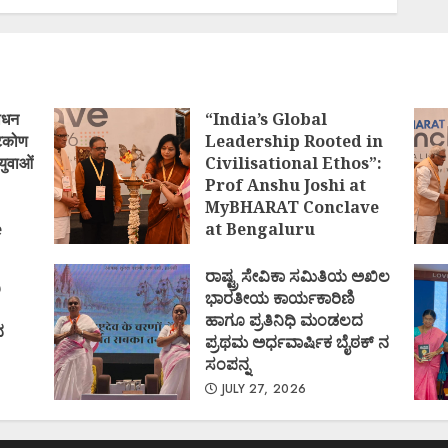
ोधन
“India’s Global
्टिकोण
Leadership Rooted in
युवाओं
Civilisational Ethos”:
Prof Anshu Joshi at
MyBHARAT Conclave
e
at Bengaluru
)
AUGUST 1, 2026
ರಾಷ್ಟ್ರ ಸೇವಿಕಾ ಸಮಿತಿಯ ಅಖಿಲ
ಿ
ಭಾರತೀಯ ಕಾರ್ಯಕಾರಿಣಿ
ಹಾಗೂ ಪ್ರತಿನಿಧಿ ಮಂಡಲದ
ದ
ಪ್ರಥಮ ಅರ್ಧವಾರ್ಷಿಕ ಬೈಠಕ್ ನ
ಸಂಪನ್ನ
JULY 27, 2026