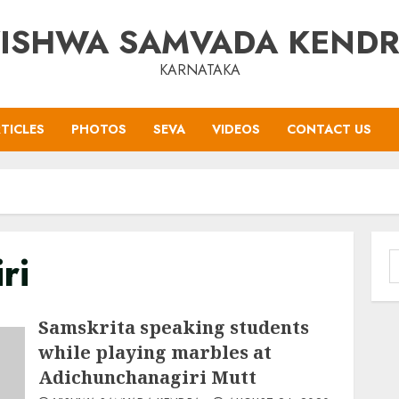
ISHWA SAMVADA KEND
KARNATAKA
TICLES
PHOTOS
SEVA
VIDEOS
CONTACT US
ri
S
f
Samskrita speaking students
while playing marbles at
Adichunchanagiri Mutt