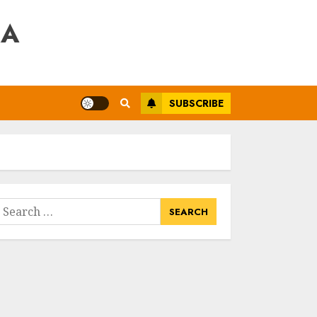
RA
SUBSCRIBE
earch
or: