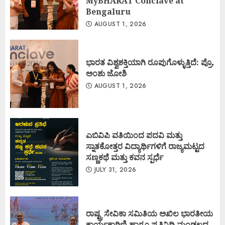
MyBHARAT Conclave at
Bengaluru
AUGUST 1, 2026
ಭಾರತ ವಿಶ್ವಶಕ್ತಿಯಾಗಿ ರೂಪುಗೊಳ್ಳುತ್ತಿದೆ: ಪ್ರೊ.
ಅಂಶು ಜೋಶಿ
AUGUST 1, 2026
ಎಬಿವಿಪಿ ವತಿಯಿಂದ ಪದವಿ ಮತ್ತು
ಸ್ನಾತಕೋತ್ತರ ವಿದ್ಯಾರ್ಥಿಗಳಿಗೆ ರಾಜ್ಯಮಟ್ಟದ
ಸಣ್ಣಕಥೆ ಮತ್ತು ಕವನ ಸ್ಪರ್ಧೆ
JULY 31, 2026
ರಾಷ್ಟ್ರ ಸೇವಿಕಾ ಸಮಿತಿಯ ಅಖಿಲ ಭಾರತೀಯ
ಕಾರ್ಯಕಾರಿಣಿ ಹಾಗೂ ಪ್ರತಿನಿಧಿ ಮಂಡಲದ