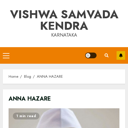
Skip
VISHWA SAMVADA
to
content
KENDRA
KARNATAKA
Primary
Menu
Home
Blog
ANNA HAZARE
ANNA HAZARE
1 min read