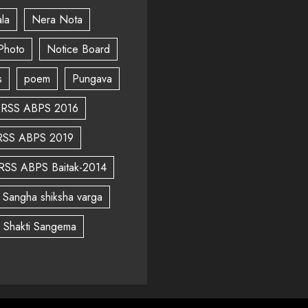
la
Nera Nota
Photo
Notice Board
s
poem
Pungava
RSS ABPS 2016
RSS ABPS 2019
RSS ABPS Baitak-2014
Sangha shiksha varga
a Shakti Sangema