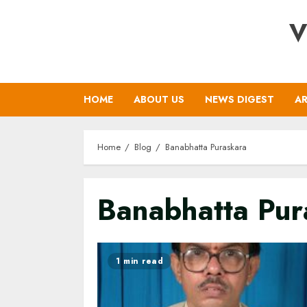
Skip
V
to
content
HOME
ABOUT US
NEWS DIGEST
AR
Home
Blog
Banabhatta Puraskara
Banabhatta Pur
1 min read