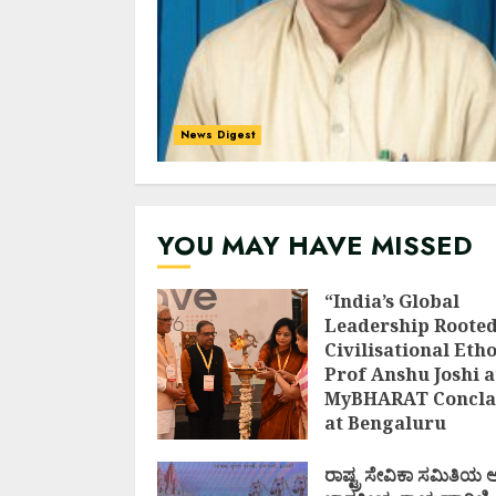
News Digest
YOU MAY HAVE MISSED
“India’s Global
Leadership Rooted
Civilisational Etho
Prof Anshu Joshi a
MyBHARAT Concla
at Bengaluru
AUGUST 1, 2026
ರಾಷ್ಟ್ರ ಸೇವಿಕಾ ಸಮಿತಿಯ