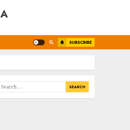
RA
SUBSCRIBE
earch
or: