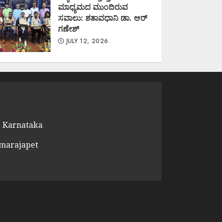
ಮಾಧ್ಯಮದ ಮುಂದಿರುವ
ಸವಾಲು: ಶತಾವಧಾನಿ ಡಾ. ಆರ್
ಗಣೇಶ್
JULY 12, 2026
 Karnataka
amarajapet