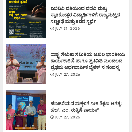
ಎಬಿವಿಪಿ ವತಿಯಿಂದ ಪದವಿ ಮತ್ತು
ಸ್ನಾತಕೋತ್ತರ ವಿದ್ಯಾರ್ಥಿಗಳಿಗೆ ರಾಜ್ಯಮಟ್ಟದ
ಸಣ್ಣಕಥೆ ಮತ್ತು ಕವನ ಸ್ಪರ್ಧೆ
JULY 31, 2026
ರಾಷ್ಟ್ರ ಸೇವಿಕಾ ಸಮಿತಿಯ ಅಖಿಲ ಭಾರತೀಯ
ಕಾರ್ಯಕಾರಿಣಿ ಹಾಗೂ ಪ್ರತಿನಿಧಿ ಮಂಡಲದ
ಪ್ರಥಮ ಅರ್ಧವಾರ್ಷಿಕ ಬೈಠಕ್ ನ ಸಂಪನ್ನ
JULY 27, 2026
ಹದಿಹರೆಯದ ಮಕ್ಕಳಿಗೆ ನೀತಿ ಶಿಕ್ಷಣ ಅಗತ್ಯ:
ಹೆಚ್. ಎಂ. ರುಕ್ಮಿಣಿ ನಾಯಕ್
JULY 27, 2026