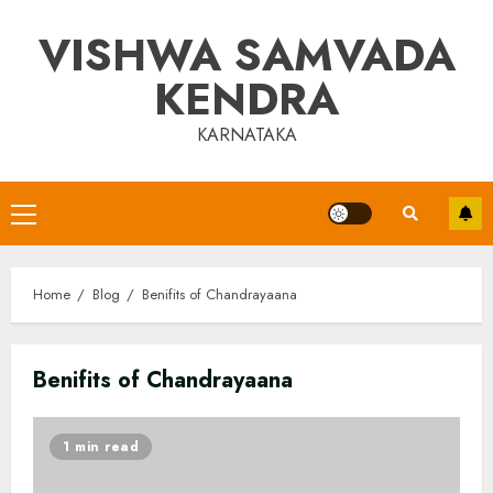
Skip
VISHWA SAMVADA
to
content
KENDRA
KARNATAKA
Primary
Menu
Home
Blog
Benifits of Chandrayaana
Benifits of Chandrayaana
1 min read