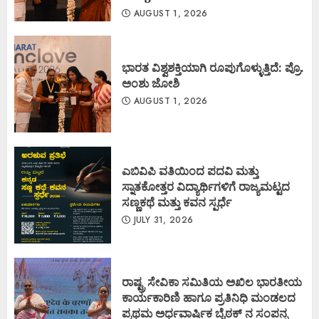
AUGUST 1, 2026
ಭಾರತ ವಿಶ್ವಶಕ್ತಿಯಾಗಿ ರೂಪುಗೊಳ್ಳುತ್ತಿದೆ: ಪ್ರೊ.
ಅಂಶು ಜೋಶಿ
AUGUST 1, 2026
ಎಬಿವಿಪಿ ವತಿಯಿಂದ ಪದವಿ ಮತ್ತು
ಸ್ನಾತಕೋತ್ತರ ವಿದ್ಯಾರ್ಥಿಗಳಿಗೆ ರಾಜ್ಯಮಟ್ಟದ
ಸಣ್ಣಕಥೆ ಮತ್ತು ಕವನ ಸ್ಪರ್ಧೆ
JULY 31, 2026
ರಾಷ್ಟ್ರ ಸೇವಿಕಾ ಸಮಿತಿಯ ಅಖಿಲ ಭಾರತೀಯ
ಕಾರ್ಯಕಾರಿಣಿ ಹಾಗೂ ಪ್ರತಿನಿಧಿ ಮಂಡಲದ
ಪ್ರಥಮ ಅರ್ಧವಾರ್ಷಿಕ ಬೈಠಕ್ ನ ಸಂಪನ್ನ