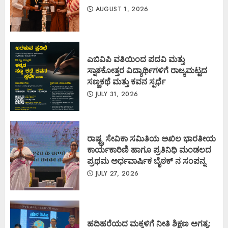
AUGUST 1, 2026
ಎಬಿವಿಪಿ ವತಿಯಿಂದ ಪದವಿ ಮತ್ತು
ಸ್ನಾತಕೋತ್ತರ ವಿದ್ಯಾರ್ಥಿಗಳಿಗೆ ರಾಜ್ಯಮಟ್ಟದ
ಸಣ್ಣಕಥೆ ಮತ್ತು ಕವನ ಸ್ಪರ್ಧೆ
JULY 31, 2026
ರಾಷ್ಟ್ರ ಸೇವಿಕಾ ಸಮಿತಿಯ ಅಖಿಲ ಭಾರತೀಯ
ಕಾರ್ಯಕಾರಿಣಿ ಹಾಗೂ ಪ್ರತಿನಿಧಿ ಮಂಡಲದ
ಪ್ರಥಮ ಅರ್ಧವಾರ್ಷಿಕ ಬೈಠಕ್ ನ ಸಂಪನ್ನ
JULY 27, 2026
ಹದಿಹರೆಯದ ಮಕ್ಕಳಿಗೆ ನೀತಿ ಶಿಕ್ಷಣ ಅಗತ್ಯ: