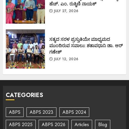
ಹೆಚ್. ಎಂ. ರುಕ್ಮಿಣಿ ನಾಯಕ್
JULY 27, 2026
ಸತ್ಯದ ಸರಳ ಪ್ರಸ್ತುತಿಯೇ ಮಾಧ್ಯಮದ
ಮುಂದಿರುವ ಸವಾಲು: ಶತಾವಧಾನಿ ಡಾ. ಆರ್
ಗಣೇಶ್
JULY 12, 2026
CATEGORIES
ABPS
ABPS 2023
ABPS 2024
ABPS 2025
ABPS 2026
Articles
Blog