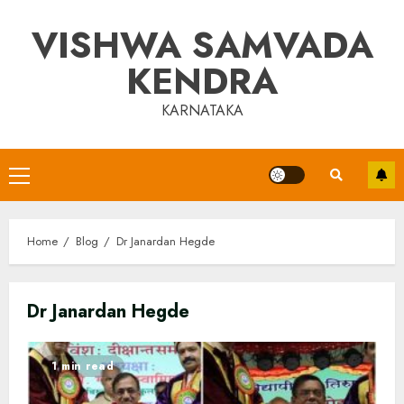
Skip
VISHWA SAMVADA
to
content
KENDRA
KARNATAKA
Primary
Menu
Home
Blog
Dr Janardan Hegde
Dr Janardan Hegde
1 min read