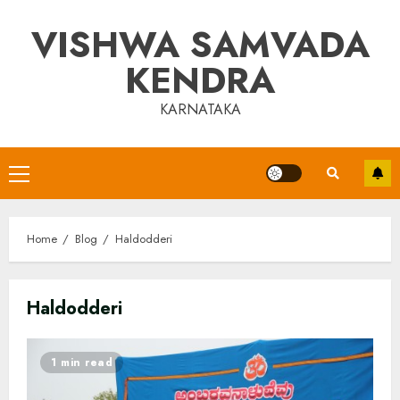
Skip
VISHWA SAMVADA
to
content
KENDRA
KARNATAKA
Primary
Menu
Home
Blog
Haldodderi
Haldodderi
1 min read