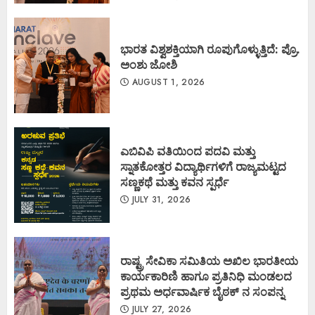
ಭಾರತ ವಿಶ್ವಶಕ್ತಿಯಾಗಿ ರೂಪುಗೊಳ್ಳುತ್ತಿದೆ: ಪ್ರೊ.
ಅಂಶು ಜೋಶಿ
AUGUST 1, 2026
ಎಬಿವಿಪಿ ವತಿಯಿಂದ ಪದವಿ ಮತ್ತು
ಸ್ನಾತಕೋತ್ತರ ವಿದ್ಯಾರ್ಥಿಗಳಿಗೆ ರಾಜ್ಯಮಟ್ಟದ
ಸಣ್ಣಕಥೆ ಮತ್ತು ಕವನ ಸ್ಪರ್ಧೆ
JULY 31, 2026
ರಾಷ್ಟ್ರ ಸೇವಿಕಾ ಸಮಿತಿಯ ಅಖಿಲ ಭಾರತೀಯ
ಕಾರ್ಯಕಾರಿಣಿ ಹಾಗೂ ಪ್ರತಿನಿಧಿ ಮಂಡಲದ
ಪ್ರಥಮ ಅರ್ಧವಾರ್ಷಿಕ ಬೈಠಕ್ ನ ಸಂಪನ್ನ
JULY 27, 2026