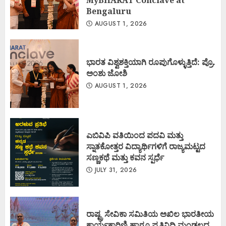
MyBHARAT Conclave at
Bengaluru
AUGUST 1, 2026
ಭಾರತ ವಿಶ್ವಶಕ್ತಿಯಾಗಿ ರೂಪುಗೊಳ್ಳುತ್ತಿದೆ: ಪ್ರೊ.
ಅಂಶು ಜೋಶಿ
AUGUST 1, 2026
ಎಬಿವಿಪಿ ವತಿಯಿಂದ ಪದವಿ ಮತ್ತು
ಸ್ನಾತಕೋತ್ತರ ವಿದ್ಯಾರ್ಥಿಗಳಿಗೆ ರಾಜ್ಯಮಟ್ಟದ
ಸಣ್ಣಕಥೆ ಮತ್ತು ಕವನ ಸ್ಪರ್ಧೆ
JULY 31, 2026
ರಾಷ್ಟ್ರ ಸೇವಿಕಾ ಸಮಿತಿಯ ಅಖಿಲ ಭಾರತೀಯ
ಕಾರ್ಯಕಾರಿಣಿ ಹಾಗೂ ಪ್ರತಿನಿಧಿ ಮಂಡಲದ