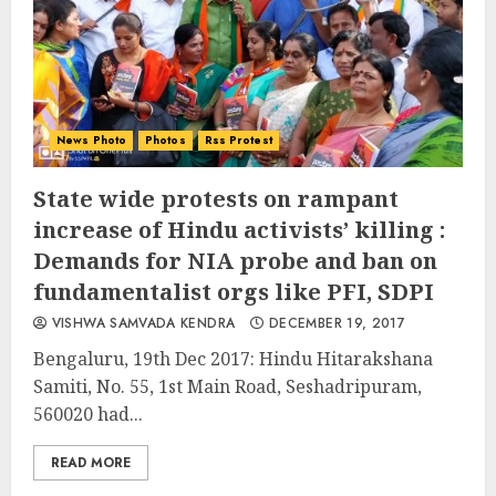
News Photo
Photos
Rss Protest
State wide protests on rampant
increase of Hindu activists’ killing :
Demands for NIA probe and ban on
fundamentalist orgs like PFI, SDPI
VISHWA SAMVADA KENDRA
DECEMBER 19, 2017
Bengaluru, 19th Dec 2017: Hindu Hitarakshana
Samiti, No. 55, 1st Main Road, Seshadripuram,
560020 had...
READ MORE