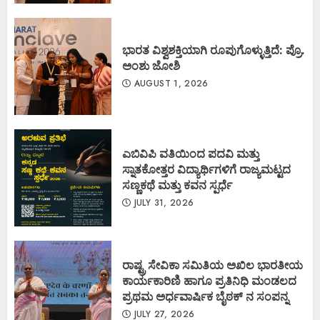
ಭಾರತ ವಿಶ್ವಶಕ್ತಿಯಾಗಿ ರೂಪುಗೊಳ್ಳುತ್ತಿದೆ: ಪ್ರೊ.
ಅಂಶು ಜೋಶಿ
AUGUST 1, 2026
ಎಬಿವಿಪಿ ವತಿಯಿಂದ ಪದವಿ ಮತ್ತು
ಸ್ನಾತಕೋತ್ತರ ವಿದ್ಯಾರ್ಥಿಗಳಿಗೆ ರಾಜ್ಯಮಟ್ಟದ
ಸಣ್ಣಕಥೆ ಮತ್ತು ಕವನ ಸ್ಪರ್ಧೆ
JULY 31, 2026
ರಾಷ್ಟ್ರ ಸೇವಿಕಾ ಸಮಿತಿಯ ಅಖಿಲ ಭಾರತೀಯ
ಕಾರ್ಯಕಾರಿಣಿ ಹಾಗೂ ಪ್ರತಿನಿಧಿ ಮಂಡಲದ
ಪ್ರಥಮ ಅರ್ಧವಾರ್ಷಿಕ ಬೈಠಕ್ ನ ಸಂಪನ್ನ
JULY 27, 2026