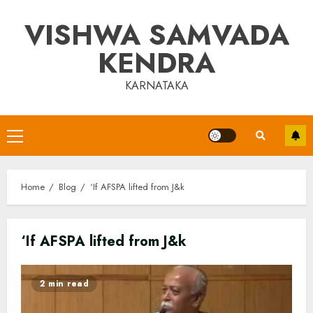
Skip
VISHWA SAMVADA
to
content
KENDRA
KARNATAKA
Primary
Menu
Home
Blog
‘If AFSPA lifted from J&k
‘If AFSPA lifted from J&k
2 min read