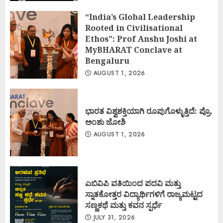
“India’s Global Leadership
Rooted in Civilisational
Ethos”: Prof Anshu Joshi at
MyBHARAT Conclave at
Bengaluru
AUGUST 1, 2026
ಭಾರತ ವಿಶ್ವಶಕ್ತಿಯಾಗಿ ರೂಪುಗೊಳ್ಳುತ್ತಿದೆ: ಪ್ರೊ.
ಅಂಶು ಜೋಶಿ
AUGUST 1, 2026
ಎಬಿವಿಪಿ ವತಿಯಿಂದ ಪದವಿ ಮತ್ತು
ಸ್ನಾತಕೋತ್ತರ ವಿದ್ಯಾರ್ಥಿಗಳಿಗೆ ರಾಜ್ಯಮಟ್ಟದ
ಸಣ್ಣಕಥೆ ಮತ್ತು ಕವನ ಸ್ಪರ್ಧೆ
JULY 31, 2026