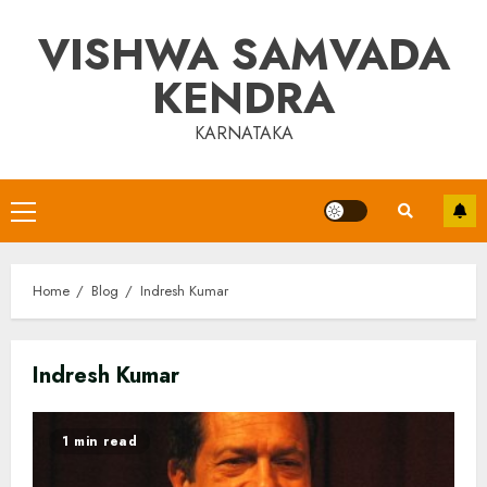
Skip
VISHWA SAMVADA
to
content
KENDRA
KARNATAKA
Primary
Menu
Home
Blog
Indresh Kumar
Indresh Kumar
1 min read