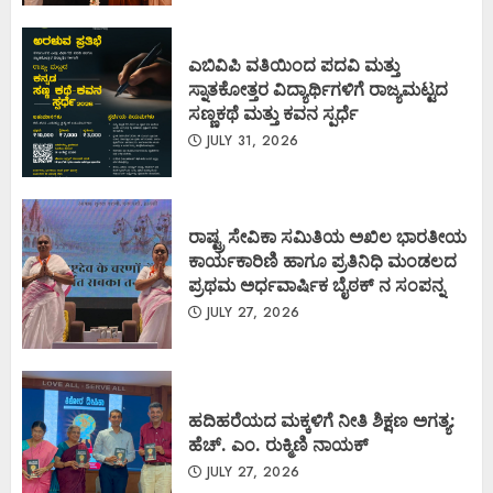
ಎಬಿವಿಪಿ ವತಿಯಿಂದ ಪದವಿ ಮತ್ತು
ಸ್ನಾತಕೋತ್ತರ ವಿದ್ಯಾರ್ಥಿಗಳಿಗೆ ರಾಜ್ಯಮಟ್ಟದ
ಸಣ್ಣಕಥೆ ಮತ್ತು ಕವನ ಸ್ಪರ್ಧೆ
JULY 31, 2026
ರಾಷ್ಟ್ರ ಸೇವಿಕಾ ಸಮಿತಿಯ ಅಖಿಲ ಭಾರತೀಯ
ಕಾರ್ಯಕಾರಿಣಿ ಹಾಗೂ ಪ್ರತಿನಿಧಿ ಮಂಡಲದ
ಪ್ರಥಮ ಅರ್ಧವಾರ್ಷಿಕ ಬೈಠಕ್ ನ ಸಂಪನ್ನ
JULY 27, 2026
ಹದಿಹರೆಯದ ಮಕ್ಕಳಿಗೆ ನೀತಿ ಶಿಕ್ಷಣ ಅಗತ್ಯ:
ಹೆಚ್. ಎಂ. ರುಕ್ಮಿಣಿ ನಾಯಕ್
JULY 27, 2026