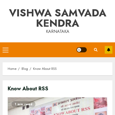
Skip
VISHWA SAMVADA
to
content
KENDRA
KARNATAKA
Primary
Menu
Home
Blog
Know About RSS
Know About RSS
1 min read