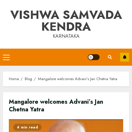
Skip
VISHWA SAMVADA
to
content
KENDRA
KARNATAKA
Primary
Menu
Home
Blog
Mangalore welcomes Advani’s Jan Chetna Yatra
Mangalore welcomes Advani’s Jan
Chetna Yatra
4 min read