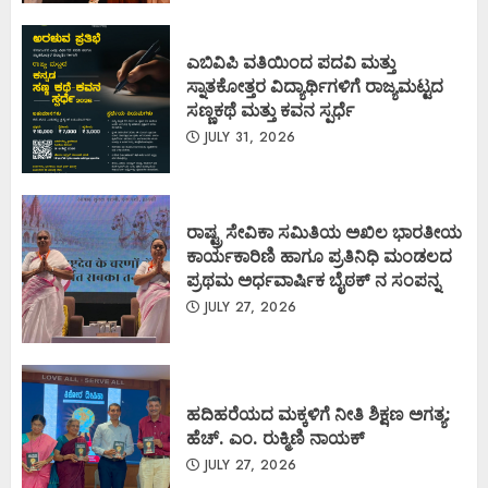
ಎಬಿವಿಪಿ ವತಿಯಿಂದ ಪದವಿ ಮತ್ತು
ಸ್ನಾತಕೋತ್ತರ ವಿದ್ಯಾರ್ಥಿಗಳಿಗೆ ರಾಜ್ಯಮಟ್ಟದ
ಸಣ್ಣಕಥೆ ಮತ್ತು ಕವನ ಸ್ಪರ್ಧೆ
JULY 31, 2026
ರಾಷ್ಟ್ರ ಸೇವಿಕಾ ಸಮಿತಿಯ ಅಖಿಲ ಭಾರತೀಯ
ಕಾರ್ಯಕಾರಿಣಿ ಹಾಗೂ ಪ್ರತಿನಿಧಿ ಮಂಡಲದ
ಪ್ರಥಮ ಅರ್ಧವಾರ್ಷಿಕ ಬೈಠಕ್ ನ ಸಂಪನ್ನ
JULY 27, 2026
ಹದಿಹರೆಯದ ಮಕ್ಕಳಿಗೆ ನೀತಿ ಶಿಕ್ಷಣ ಅಗತ್ಯ:
ಹೆಚ್. ಎಂ. ರುಕ್ಮಿಣಿ ನಾಯಕ್
JULY 27, 2026