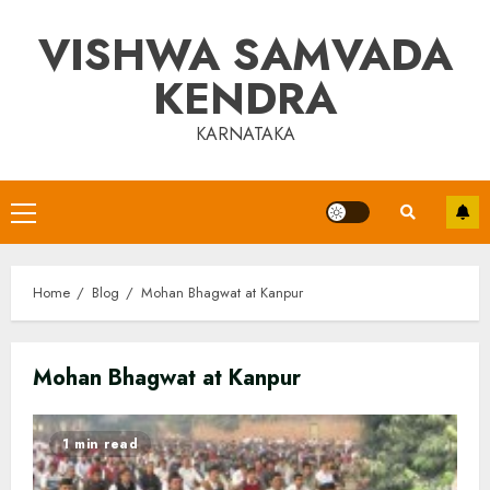
Skip
VISHWA SAMVADA
to
content
KENDRA
KARNATAKA
Primary
Menu
Home
Blog
Mohan Bhagwat at Kanpur
Mohan Bhagwat at Kanpur
1 min read