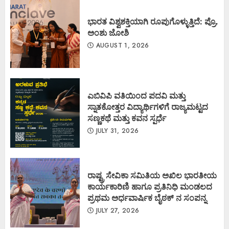
ಭಾರತ ವಿಶ್ವಶಕ್ತಿಯಾಗಿ ರೂಪುಗೊಳ್ಳುತ್ತಿದೆ: ಪ್ರೊ.
ಅಂಶು ಜೋಶಿ
AUGUST 1, 2026
ಎಬಿವಿಪಿ ವತಿಯಿಂದ ಪದವಿ ಮತ್ತು
ಸ್ನಾತಕೋತ್ತರ ವಿದ್ಯಾರ್ಥಿಗಳಿಗೆ ರಾಜ್ಯಮಟ್ಟದ
ಸಣ್ಣಕಥೆ ಮತ್ತು ಕವನ ಸ್ಪರ್ಧೆ
JULY 31, 2026
ರಾಷ್ಟ್ರ ಸೇವಿಕಾ ಸಮಿತಿಯ ಅಖಿಲ ಭಾರತೀಯ
ಕಾರ್ಯಕಾರಿಣಿ ಹಾಗೂ ಪ್ರತಿನಿಧಿ ಮಂಡಲದ
ಪ್ರಥಮ ಅರ್ಧವಾರ್ಷಿಕ ಬೈಠಕ್ ನ ಸಂಪನ್ನ
JULY 27, 2026