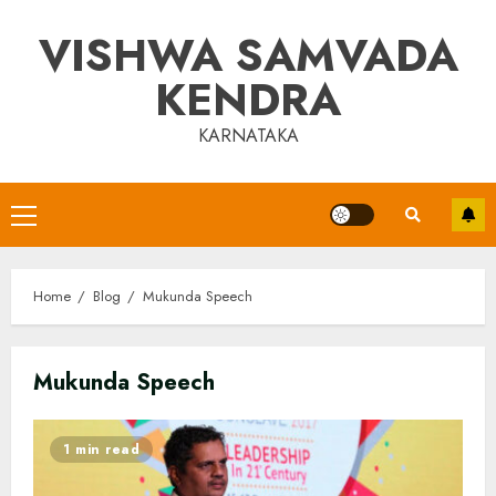
Skip
VISHWA SAMVADA
to
content
KENDRA
KARNATAKA
Primary
Menu
Home
Blog
Mukunda Speech
Mukunda Speech
1 min read