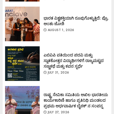
ಭಾರತ ವಿಶ್ವಶಕ್ತಿಯಾಗಿ ರೂಪುಗೊಳ್ಳುತ್ತಿದೆ: ಪ್ರೊ.
ಅಂಶು ಜೋಶಿ
AUGUST 1, 2026
ಎಬಿವಿಪಿ ವತಿಯಿಂದ ಪದವಿ ಮತ್ತು
ಸ್ನಾತಕೋತ್ತರ ವಿದ್ಯಾರ್ಥಿಗಳಿಗೆ ರಾಜ್ಯಮಟ್ಟದ
ಸಣ್ಣಕಥೆ ಮತ್ತು ಕವನ ಸ್ಪರ್ಧೆ
JULY 31, 2026
ರಾಷ್ಟ್ರ ಸೇವಿಕಾ ಸಮಿತಿಯ ಅಖಿಲ ಭಾರತೀಯ
ಕಾರ್ಯಕಾರಿಣಿ ಹಾಗೂ ಪ್ರತಿನಿಧಿ ಮಂಡಲದ
ಪ್ರಥಮ ಅರ್ಧವಾರ್ಷಿಕ ಬೈಠಕ್ ನ ಸಂಪನ್ನ
JULY 27, 2026