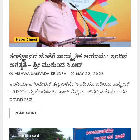
News Digest
ತಂತ್ರಜ್ಞಾನದ ಜೊತೆಗೆ ಸಾಂಸ್ಕೃತಿಕ ಆಯಾಮ : ಇಂದಿನ
ಅಗತ್ಯತೆ – ಶ್ರೀ ಮುಕುಂದ ಸಿ.ಆರ್‌
VISHWA SAMVADA KENDRA
MAY 22, 2022
ಇಂಡಿಯಾ ಫೌಂಡೇಶನ್ ತನ್ನ ಏಳನೇ ‘ಇಂಡಿಯಾ ಐಡಿಯಾ ಕಾನ್ಕ್ಲೇವ್
-2022″ಅನ್ನು ಬೆಂಗಳೂರಿನ ತಾಜ್ ವೆಸ್ಟ್ ಎಂಡ್‌ನಲ್ಲಿ ನಡೆಸಿತು.ಅದರ
ಸಮಾರೋಪ...
READ MORE
1 min read