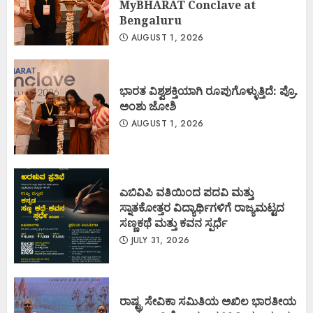
MyBHARAT Conclave at
Bengaluru
AUGUST 1, 2026
ಭಾರತ ವಿಶ್ವಶಕ್ತಿಯಾಗಿ ರೂಪುಗೊಳ್ಳುತ್ತಿದೆ: ಪ್ರೊ.
ಅಂಶು ಜೋಶಿ
AUGUST 1, 2026
ಎಬಿವಿಪಿ ವತಿಯಿಂದ ಪದವಿ ಮತ್ತು
ಸ್ನಾತಕೋತ್ತರ ವಿದ್ಯಾರ್ಥಿಗಳಿಗೆ ರಾಜ್ಯಮಟ್ಟದ
ಸಣ್ಣಕಥೆ ಮತ್ತು ಕವನ ಸ್ಪರ್ಧೆ
JULY 31, 2026
ರಾಷ್ಟ್ರ ಸೇವಿಕಾ ಸಮಿತಿಯ ಅಖಿಲ ಭಾರತೀಯ