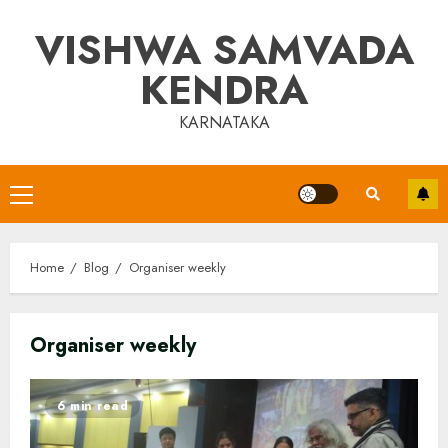
Skip
VISHWA SAMVADA
to
content
KENDRA
KARNATAKA
Primary
Menu
Home
Blog
Organiser weekly
Organiser weekly
6 min read