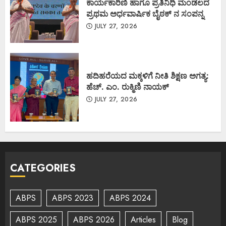
ಕಾರ್ಯಕಾರಿಣಿ ಹಾಗೂ ಪ್ರತಿನಿಧಿ ಮಂಡಲದ
ಪ್ರಥಮ ಅರ್ಧವಾರ್ಷಿಕ ಬೈಠಕ್ ನ ಸಂಪನ್ನ
JULY 27, 2026
ಹದಿಹರೆಯದ ಮಕ್ಕಳಿಗೆ ನೀತಿ ಶಿಕ್ಷಣ ಅಗತ್ಯ:
ಹೆಚ್. ಎಂ. ರುಕ್ಮಿಣಿ ನಾಯಕ್
JULY 27, 2026
CATEGORIES
ABPS
ABPS 2023
ABPS 2024
ABPS 2025
ABPS 2026
Articles
Blog