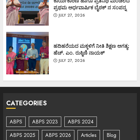
ಕಾರ್ಯಕಾರಿಣಿ ಹಾಗೂ ಪ್ರತಿನಿಧಿ ಮಂಡಲದ
ಪ್ರಥಮ ಅರ್ಧವಾರ್ಷಿಕ ಬೈಠಕ್ ನ ಸಂಪನ್ನ
JULY 27, 2026
ಹದಿಹರೆಯದ ಮಕ್ಕಳಿಗೆ ನೀತಿ ಶಿಕ್ಷಣ ಅಗತ್ಯ:
ಹೆಚ್. ಎಂ. ರುಕ್ಮಿಣಿ ನಾಯಕ್
JULY 27, 2026
CATEGORIES
ABPS
ABPS 2023
ABPS 2024
ABPS 2025
ABPS 2026
Articles
Blog