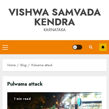
Skip
VISHWA SAMVADA
to
content
KENDRA
KARNATAKA
Primary
Menu
Home
Blog
Pulwama attack
Pulwama attack
1 min read