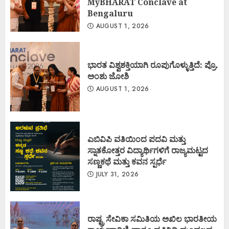
MyBHARAT Conclave at
Bengaluru
AUGUST 1, 2026
ಭಾರತ ವಿಶ್ವಶಕ್ತಿಯಾಗಿ ರೂಪುಗೊಳ್ಳುತ್ತಿದೆ: ಪ್ರೊ.
ಅಂಶು ಜೋಶಿ
AUGUST 1, 2026
ಎಬಿವಿಪಿ ವತಿಯಿಂದ ಪದವಿ ಮತ್ತು
ಸ್ನಾತಕೋತ್ತರ ವಿದ್ಯಾರ್ಥಿಗಳಿಗೆ ರಾಜ್ಯಮಟ್ಟದ
ಸಣ್ಣಕಥೆ ಮತ್ತು ಕವನ ಸ್ಪರ್ಧೆ
JULY 31, 2026
ರಾಷ್ಟ್ರ ಸೇವಿಕಾ ಸಮಿತಿಯ ಅಖಿಲ ಭಾರತೀಯ