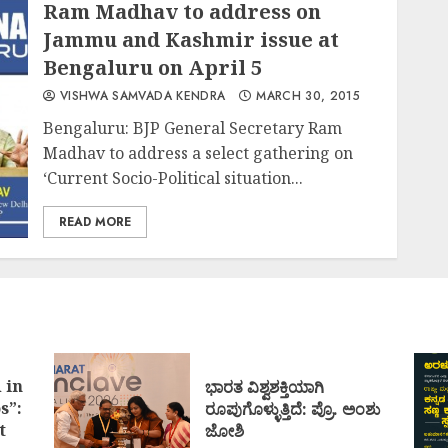
Ram Madhav to address on
Jammu and Kashmir issue at
Bengaluru on April 5
VISHWA SAMVADA KENDRA
MARCH 30, 2015
Bengaluru: BJP General Secretary Ram
Madhav to address a select gathering on
‘Current Socio-Political situation...
READ MORE
 in
ಭಾರತ ವಿಶ್ವಶಕ್ತಿಯಾಗಿ
s”:
ರೂಪುಗೊಳ್ಳುತ್ತಿದೆ: ಪ್ರೊ. ಅಂಶು
t
ಜೋಶಿ