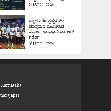
JULY 31, 2026
ಸತ್ಯದ ಸರಳ ಪ್ರಸ್ತುತಿಯೇ
ಮಾಧ್ಯಮದ ಮುಂದಿರುವ
ಸವಾಲು: ಶತಾವಧಾನಿ ಡಾ. ಆರ್
ಗಣೇಶ್
JULY 12, 2026
 Karnataka
amarajapet