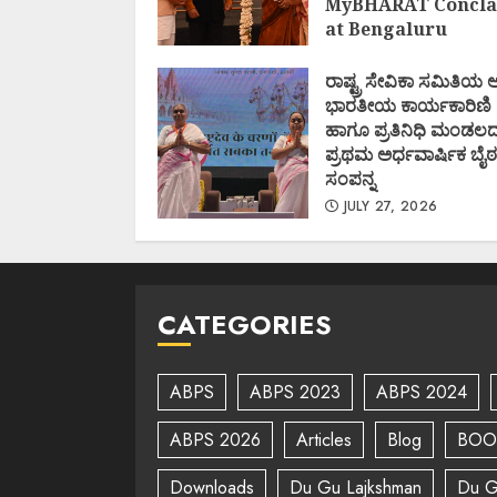
MyBHARAT Concla
at Bengaluru
AUGUST 1, 2026
ರಾಷ್ಟ್ರ ಸೇವಿಕಾ ಸಮಿತಿಯ
ಭಾರತೀಯ ಕಾರ್ಯಕಾರಿಣಿ
ಹಾಗೂ ಪ್ರತಿನಿಧಿ ಮಂಡಲ
ಪ್ರಥಮ ಅರ್ಧವಾರ್ಷಿಕ ಬೈಠ
ಸಂಪನ್ನ
JULY 27, 2026
CATEGORIES
ABPS
ABPS 2023
ABPS 2024
ABPS 2026
Articles
Blog
BOO
Downloads
Du Gu Lajkshman
Du G