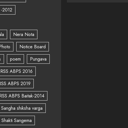
 -2012
la
Nera Nota
Photo
Notice Board
s
poem
Pungava
RSS ABPS 2016
RSS ABPS 2019
RSS ABPS Baitak-2014
Sangha shiksha varga
a Shakti Sangema