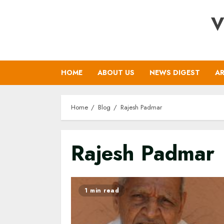
Skip
V
to
content
HOME
ABOUT US
NEWS DIGEST
AR
Home
Blog
Rajesh Padmar
Rajesh Padmar
1 min read