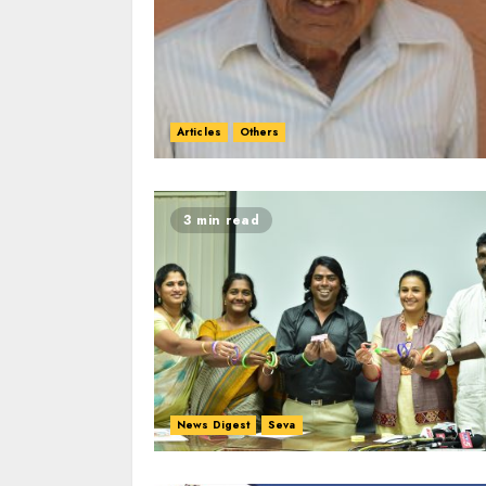
Articles
Others
3 min read
News Digest
Seva