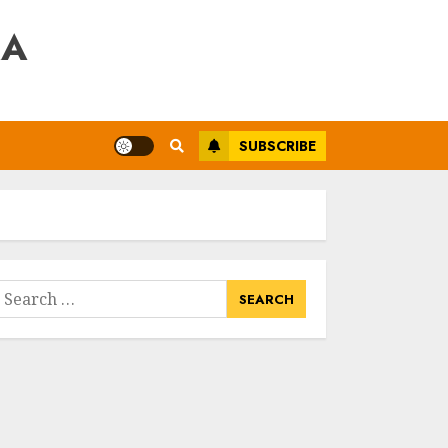
RA
SUBSCRIBE
earch
or: