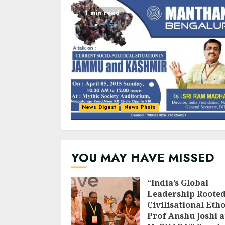
1 min read
News Digest
News Photo
YOU MAY HAVE MISSED
“India’s Global
Leadership Rooted
Civilisational Etho
Prof Anshu Joshi a