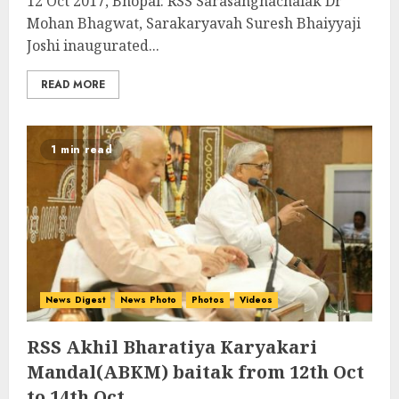
12 Oct 2017, Bhopal: RSS Sarasanghachalak Dr
Mohan Bhagwat, Sarakaryavah Suresh Bhaiyyaji
Joshi inaugurated...
READ MORE
1 min read
News Digest
News Photo
Photos
Videos
RSS Akhil Bharatiya Karyakari
Mandal(ABKM) baitak from 12th Oct
to 14th Oct.