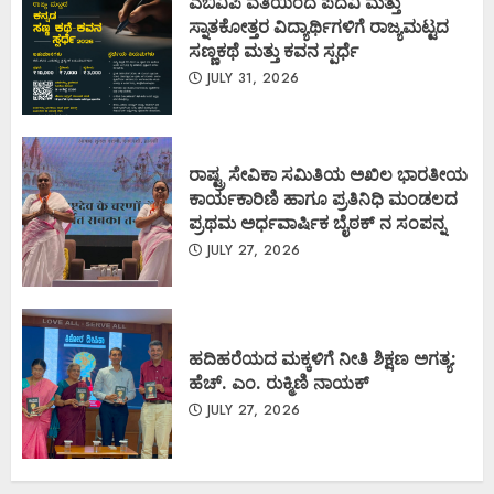
ಎಬಿವಿಪಿ ವತಿಯಿಂದ ಪದವಿ ಮತ್ತು
ಸ್ನಾತಕೋತ್ತರ ವಿದ್ಯಾರ್ಥಿಗಳಿಗೆ ರಾಜ್ಯಮಟ್ಟದ
ಸಣ್ಣಕಥೆ ಮತ್ತು ಕವನ ಸ್ಪರ್ಧೆ
JULY 31, 2026
ರಾಷ್ಟ್ರ ಸೇವಿಕಾ ಸಮಿತಿಯ ಅಖಿಲ ಭಾರತೀಯ
ಕಾರ್ಯಕಾರಿಣಿ ಹಾಗೂ ಪ್ರತಿನಿಧಿ ಮಂಡಲದ
ಪ್ರಥಮ ಅರ್ಧವಾರ್ಷಿಕ ಬೈಠಕ್ ನ ಸಂಪನ್ನ
JULY 27, 2026
ಹದಿಹರೆಯದ ಮಕ್ಕಳಿಗೆ ನೀತಿ ಶಿಕ್ಷಣ ಅಗತ್ಯ:
ಹೆಚ್. ಎಂ. ರುಕ್ಮಿಣಿ ನಾಯಕ್
JULY 27, 2026