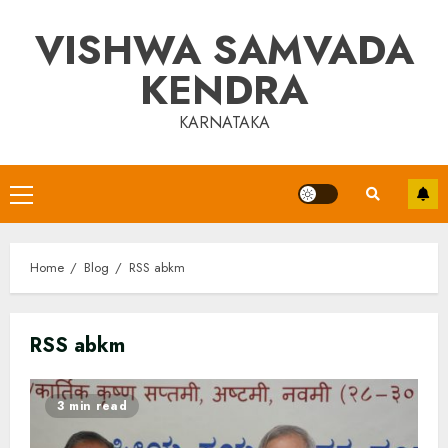
Skip
VISHWA SAMVADA
to
content
KENDRA
KARNATAKA
Primary
Menu
Home
Blog
RSS abkm
RSS abkm
3 min read