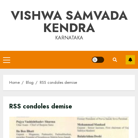
Skip
VISHWA SAMVADA
to
content
KENDRA
KARNATAKA
Primary
Menu
Home
Blog
RSS condoles demise
RSS condoles demise