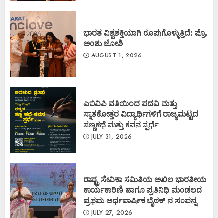
ಭಾರತ ವಿಶ್ವಶಕ್ತಿಯಾಗಿ ರೂಪುಗೊಳ್ಳುತ್ತಿದೆ: ಪ್ರೊ.
ಅಂಶು ಜೋಶಿ
AUGUST 1, 2026
ಎಬಿವಿಪಿ ವತಿಯಿಂದ ಪದವಿ ಮತ್ತು
ಸ್ನಾತಕೋತ್ತರ ವಿದ್ಯಾರ್ಥಿಗಳಿಗೆ ರಾಜ್ಯಮಟ್ಟದ
ಸಣ್ಣಕಥೆ ಮತ್ತು ಕವನ ಸ್ಪರ್ಧೆ
JULY 31, 2026
ರಾಷ್ಟ್ರ ಸೇವಿಕಾ ಸಮಿತಿಯ ಅಖಿಲ ಭಾರತೀಯ
ಕಾರ್ಯಕಾರಿಣಿ ಹಾಗೂ ಪ್ರತಿನಿಧಿ ಮಂಡಲದ
ಪ್ರಥಮ ಅರ್ಧವಾರ್ಷಿಕ ಬೈಠಕ್ ನ ಸಂಪನ್ನ
JULY 27, 2026