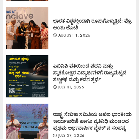
ಭಾರತ ವಿಶ್ವಶಕ್ತಿಯಾಗಿ ರೂಪುಗೊಳ್ಳುತ್ತಿದೆ: ಪ್ರೊ.
ಅಂಶು ಜೋಶಿ
AUGUST 1, 2026
ಎಬಿವಿಪಿ ವತಿಯಿಂದ ಪದವಿ ಮತ್ತು
ಸ್ನಾತಕೋತ್ತರ ವಿದ್ಯಾರ್ಥಿಗಳಿಗೆ ರಾಜ್ಯಮಟ್ಟದ
ಸಣ್ಣಕಥೆ ಮತ್ತು ಕವನ ಸ್ಪರ್ಧೆ
JULY 31, 2026
ರಾಷ್ಟ್ರ ಸೇವಿಕಾ ಸಮಿತಿಯ ಅಖಿಲ ಭಾರತೀಯ
ಕಾರ್ಯಕಾರಿಣಿ ಹಾಗೂ ಪ್ರತಿನಿಧಿ ಮಂಡಲದ
ಪ್ರಥಮ ಅರ್ಧವಾರ್ಷಿಕ ಬೈಠಕ್ ನ ಸಂಪನ್ನ
JULY 27, 2026