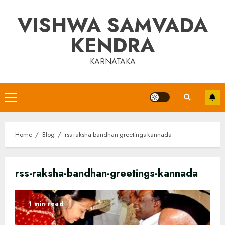
Skip
VISHWA SAMVADA
to
content
KENDRA
KARNATAKA
Primary
Menu
Home
Blog
rss-raksha-bandhan-greetings-kannada
rss-raksha-bandhan-greetings-kannada
1 min read