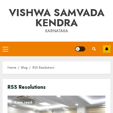
Skip
VISHWA SAMVADA
to
content
KENDRA
KARNATAKA
Primary
Menu
Home
Blog
RSS Resolutions
RSS Resolutions
3 min read