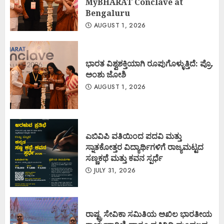
MyBHARAT Conclave at
Bengaluru
AUGUST 1, 2026
ಭಾರತ ವಿಶ್ವಶಕ್ತಿಯಾಗಿ ರೂಪುಗೊಳ್ಳುತ್ತಿದೆ: ಪ್ರೊ.
ಅಂಶು ಜೋಶಿ
AUGUST 1, 2026
ಎಬಿವಿಪಿ ವತಿಯಿಂದ ಪದವಿ ಮತ್ತು
ಸ್ನಾತಕೋತ್ತರ ವಿದ್ಯಾರ್ಥಿಗಳಿಗೆ ರಾಜ್ಯಮಟ್ಟದ
ಸಣ್ಣಕಥೆ ಮತ್ತು ಕವನ ಸ್ಪರ್ಧೆ
JULY 31, 2026
ರಾಷ್ಟ್ರ ಸೇವಿಕಾ ಸಮಿತಿಯ ಅಖಿಲ ಭಾರತೀಯ