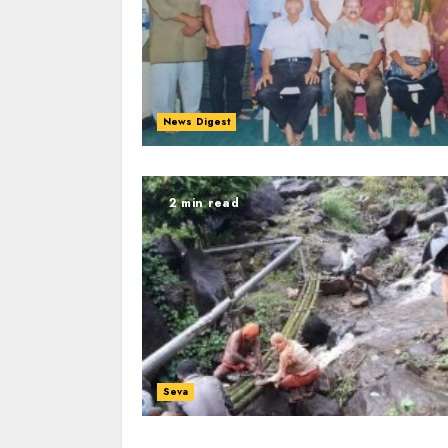
News Digest
2 min read
Seva