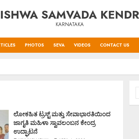
ISHWA SAMVADA KEND
KARNATAKA
TICLES
PHOTOS
SEVA
VIDEOS
CONTACT US
S
f
ಲೋಕಹಿತ ಟ್ರಸ್ಟ್ ಮತ್ತು ಸೇವಾಭಾರತಿಯಿಂದ
ಜಾಗೃತಿ ಮಹಿಳಾ ಸ್ವಾವಲಂಬನ ಕೇಂದ್ರ
ಉದ್ಘಾಟನೆ