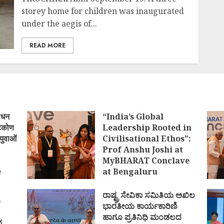
storey home for children was inaugurated
under the aegis of...
READ MORE
ोधन
“India’s Global
्टिकोण
Leadership Rooted in
युवाओं
Civilisational Ethos”:
Prof Anshu Joshi at
MyBHARAT Conclave
e
at Bengaluru
)
AUGUST 1, 2026
ರಾಷ್ಟ್ರ ಸೇವಿಕಾ ಸಮಿತಿಯ ಅಖಿಲ
ಿ
ಭಾರತೀಯ ಕಾರ್ಯಕಾರಿಣಿ
ಹಾಗೂ ಪ್ರತಿನಿಧಿ ಮಂಡಲದ
ದ