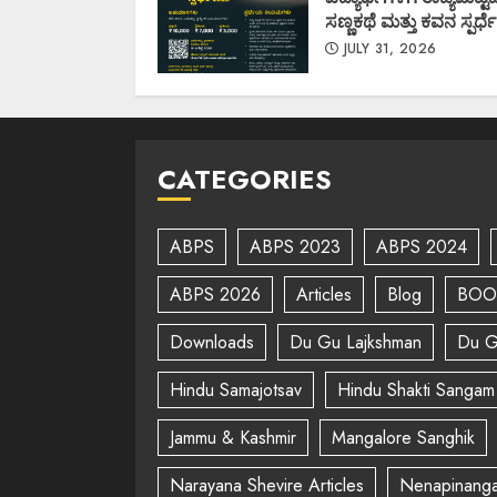
ಸಣ್ಣಕಥೆ ಮತ್ತು ಕವನ ಸ್ಪರ್ಧೆ
JULY 31, 2026
CATEGORIES
ABPS
ABPS 2023
ABPS 2024
ABPS 2026
Articles
Blog
BOO
Downloads
Du Gu Lajkshman
Du G
Hindu Samajotsav
Hindu Shakti Sangam
Jammu & Kashmir
Mangalore Sanghik
Narayana Shevire Articles
Nenapinanga