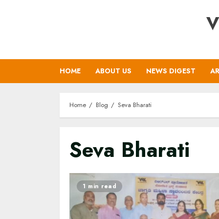
Skip
V
to
content
HOME
ABOUT US
NEWS DIGEST
AR
Home
Blog
Seva Bharati
Seva Bharati
1 min read