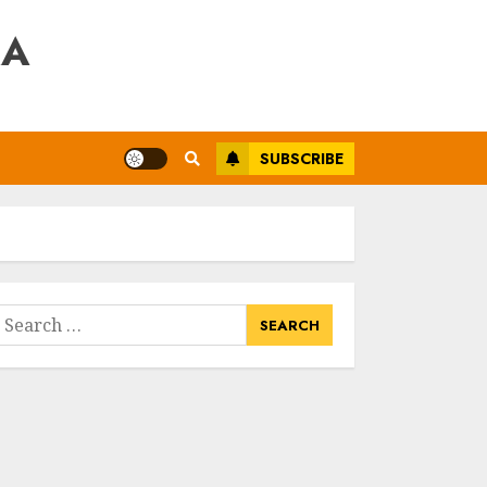
RA
SUBSCRIBE
earch
or: