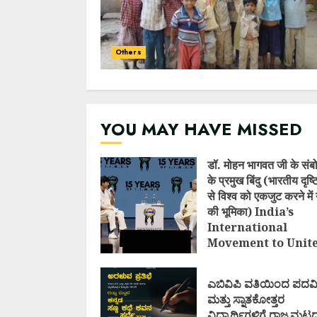
Others
YOU MAY HAVE MISSED
डॉ. मोहन भागवत जी के संब
के प्रमुख बिंदु (भारतीय दृष
से विश्व को एकजुट करने में 
की भूमिका) India’s
International
Movement to Unit
Nations (I.I.M.U.N.
AUGUST 7, 2026
ಎಬಿವಿಪಿ ವತಿಯಿಂದ ಪದವ
ಮತ್ತು ಸ್ನಾತಕೋತ್ತರ
ವಿದ್ಯಾರ್ಥಿಗಳಿಗೆ ರಾಜ್ಯಮಟ್ಟ