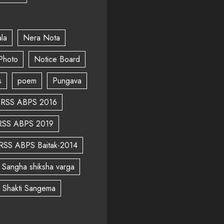
la
Nera Nota
Photo
Notice Board
s
poem
Pungava
RSS ABPS 2016
RSS ABPS 2019
RSS ABPS Baitak-2014
Sangha shiksha varga
a Shakti Sangema