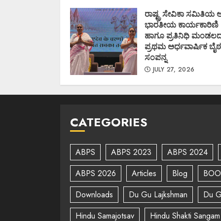
AUGUST 1, 2026
ರಾಷ್ಟ್ರ ಸೇವಿಕಾ ಸಮಿತಿಯ
ಭಾರತೀಯ ಕಾರ್ಯಕಾರಿಣಿ
ಹಾಗೂ ಪ್ರತಿನಿಧಿ ಮಂಡಲ
ಪ್ರಥಮ ಅರ್ಧವಾರ್ಷಿಕ ಬೈಠ
ಸಂಪನ್ನ
JULY 27, 2026
CATEGORIES
ABPS
ABPS 2023
ABPS 2024
ABPS 2026
Articles
Blog
BOO
Downloads
Du Gu Lajkshman
Du G
Hindu Samajotsav
Hindu Shakti Sangam