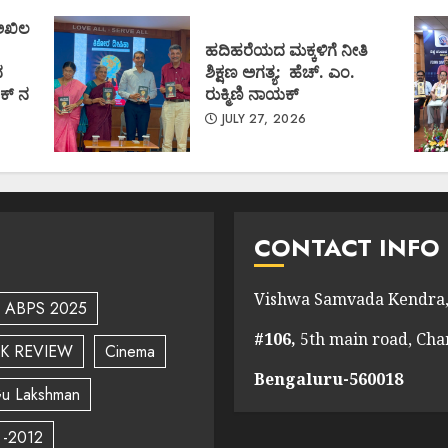
 ಅಖಿಲ
ಹದಿಹರೆಯದ ಮಕ್ಕಳಿಗೆ ನೀತಿ
ದ
ಶಿಕ್ಷಣ ಅಗತ್ಯ: ಹೆಚ್. ಎಂ.
ಕ್ ನ
ರುಕ್ಮಿಣಿ ನಾಯಕ್
JULY 27, 2026
CONTACT INFO
Vishwa Samvada Kendra,
ABPS 2025
#106,
5th main road, Ch
K REVIEW
Cinema
Bengaluru-560018
u Lakshman
 -2012