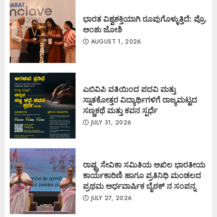
ಭಾರತ ವಿಶ್ವಶಕ್ತಿಯಾಗಿ ರೂಪುಗೊಳ್ಳುತ್ತಿದೆ: ಪ್ರೊ.
ಅಂಶು ಜೋಶಿ
AUGUST 1, 2026
ಎಬಿವಿಪಿ ವತಿಯಿಂದ ಪದವಿ ಮತ್ತು
ಸ್ನಾತಕೋತ್ತರ ವಿದ್ಯಾರ್ಥಿಗಳಿಗೆ ರಾಜ್ಯಮಟ್ಟದ
ಸಣ್ಣಕಥೆ ಮತ್ತು ಕವನ ಸ್ಪರ್ಧೆ
JULY 31, 2026
ರಾಷ್ಟ್ರ ಸೇವಿಕಾ ಸಮಿತಿಯ ಅಖಿಲ ಭಾರತೀಯ
ಕಾರ್ಯಕಾರಿಣಿ ಹಾಗೂ ಪ್ರತಿನಿಧಿ ಮಂಡಲದ
ಪ್ರಥಮ ಅರ್ಧವಾರ್ಷಿಕ ಬೈಠಕ್ ನ ಸಂಪನ್ನ
JULY 27, 2026