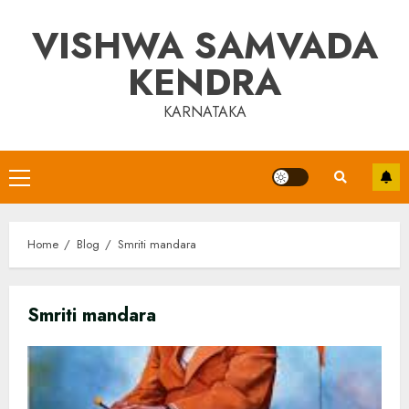
Skip
VISHWA SAMVADA
to
content
KENDRA
KARNATAKA
Primary
Menu
Home
Blog
Smriti mandara
Smriti mandara