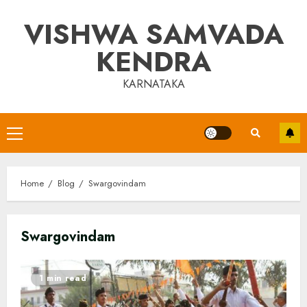
Skip
VISHWA SAMVADA
to
content
KENDRA
KARNATAKA
Primary
Menu
Home
Blog
Swargovindam
Swargovindam
1 min read