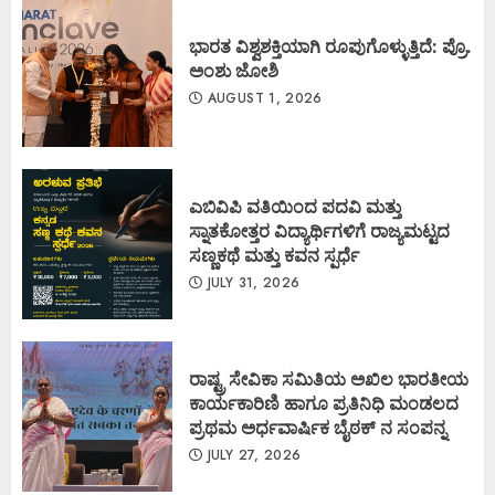
ಭಾರತ ವಿಶ್ವಶಕ್ತಿಯಾಗಿ ರೂಪುಗೊಳ್ಳುತ್ತಿದೆ: ಪ್ರೊ.
ಅಂಶು ಜೋಶಿ
AUGUST 1, 2026
ಎಬಿವಿಪಿ ವತಿಯಿಂದ ಪದವಿ ಮತ್ತು
ಸ್ನಾತಕೋತ್ತರ ವಿದ್ಯಾರ್ಥಿಗಳಿಗೆ ರಾಜ್ಯಮಟ್ಟದ
ಸಣ್ಣಕಥೆ ಮತ್ತು ಕವನ ಸ್ಪರ್ಧೆ
JULY 31, 2026
ರಾಷ್ಟ್ರ ಸೇವಿಕಾ ಸಮಿತಿಯ ಅಖಿಲ ಭಾರತೀಯ
ಕಾರ್ಯಕಾರಿಣಿ ಹಾಗೂ ಪ್ರತಿನಿಧಿ ಮಂಡಲದ
ಪ್ರಥಮ ಅರ್ಧವಾರ್ಷಿಕ ಬೈಠಕ್ ನ ಸಂಪನ್ನ
JULY 27, 2026